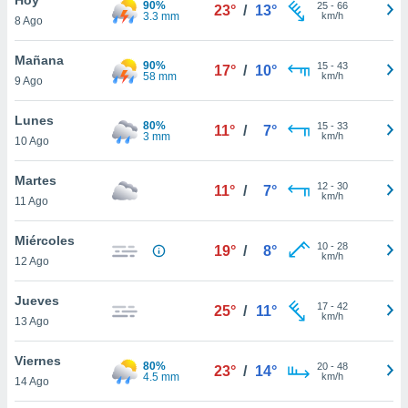
90%
ublicidad y
25
-
66
23°
/
13°
3.3 mm
km/h
8 Ago
do en
 mismo.
Mañana
90%
15
-
43
17°
/
10°
sultar más
58 mm
km/h
9 Ago
 en nuestra
 Cookies
y
Lunes
80%
15
-
33
ualquier
11°
/
7°
3 mm
km/h
10 Ago
ento
 botón
Martes
12
-
30
11°
/
7°
ación de
km/h
11 Ago
kies
 disponible
Miércoles
10
-
28
e nuestra
19°
/
8°
km/h
12 Ago
.
Jueves
IVAMENTE,
17
-
42
25°
/
11°
km/h
13 Ago
as
Viernes
80%
20
-
48
23°
/
14°
 a cookies
4.5 mm
km/h
14 Ago
 no aceptar