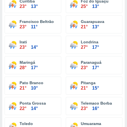
Curitiba
Foz do Iguaçu
23°
13°
25°
13°
Francisco Beltrão
Guarapuava
23°
11°
21°
13°
Irati
Londrina
23°
14°
27°
17°
Maringá
Paranaguá
28°
17°
23°
17°
Pato Branco
Pitanga
21°
10°
21°
15°
Ponta Grossa
Telemaco Borba
22°
14°
23°
16°
Toledo
Umuarama