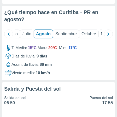
ados con el
 seleccionar
o.
¿Qué tiempo hace en Curitiba - PR en
calización
agosto
?
precisa e
ión mediante
yo
Junio
Julio
Agosto
Septiembre
Octubre
Noviemb
, publicidad
T. Media:
15°C
Max.:
20°C
Min:
11°C
dos,
 publicidad
Días de lluvia:
9
días
,
ón de
Acum. de lluvia:
86 mm
 desarrollo
Viento medio:
10 km/h
s.
tros 1199
ios
Salida y Puesta del sol
Salida del sol
Puesta del sol
06:50
17:55