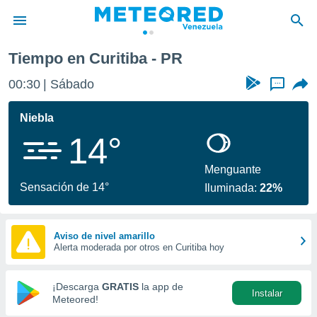
Tiempo en Curitiba - PR
privacidad
00:30
Sábado
...
o de
om.ve
com.ve) ha
Niebla
ado por
14°
es para
ue la
 que se
Menguante
e calidad.
Sensación de 14°
Iluminada:
22%
eder a este
ediante las
opciones:
Aviso de nivel amarillo
Alerta moderada por otros en Curitiba hoy
ookies y
e forma
¡Descarga
GRATIS
la app de
Instalar
d digital
Meteored!
ada, basada