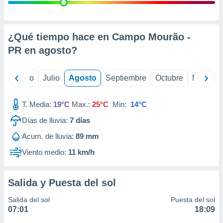
ados con el
 seleccionar
o.
calización
¿Qué tiempo hace en Campo Mourão -
precisa e
PR en
agosto
?
ión mediante
, publicidad
yo
Junio
Julio
Agosto
Septiembre
Octubre
Noviemb
dos,
 publicidad
T. Media:
19°C
Max.:
25°C
Min:
14°C
,
Días de lluvia:
7
días
ón de
 desarrollo
Acum. de lluvia:
89 mm
s.
Viento medio:
11 km/h
tros 1199
ios
Salida y Puesta del sol
Salida del sol
Puesta del sol
07:01
18:09