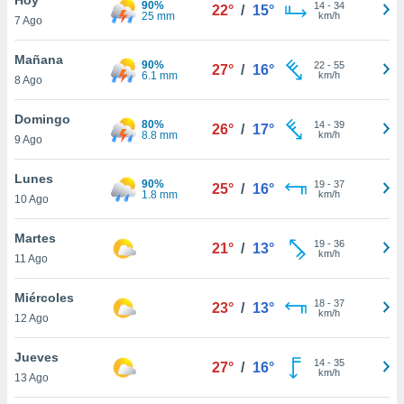
90%
ublicidad y
14
-
34
22°
/
15°
25 mm
km/h
7 Ago
do en
 mismo.
Mañana
90%
22
-
55
27°
/
16°
sultar más
6.1 mm
km/h
8 Ago
 en nuestra
 Cookies
y
Domingo
80%
14
-
39
ualquier
26°
/
17°
8.8 mm
km/h
9 Ago
ento
 botón
Lunes
90%
19
-
37
25°
/
16°
ación de
1.8 mm
km/h
10 Ago
kies
 disponible
Martes
19
-
36
e nuestra
21°
/
13°
km/h
11 Ago
.
Miércoles
IVAMENTE,
18
-
37
23°
/
13°
km/h
12 Ago
as
Jueves
14
-
35
27°
/
16°
 a cookies
km/h
13 Ago
 no aceptar