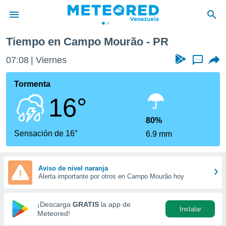
Tiempo en Campo Mourão - PR
privacidad
07:08
Viernes
...
o de
om.ve
com.ve) ha
Tormenta
ado por
16°
es para
ue la
 que se
80%
e calidad.
Sensación de 16°
6.9 mm
eder a este
ediante las
opciones:
Aviso de nivel naranja
Alerta importante por otros en Campo Mourão hoy
ookies y
e forma
¡Descarga
GRATIS
la app de
Instalar
d digital
Meteored!
ada, basada