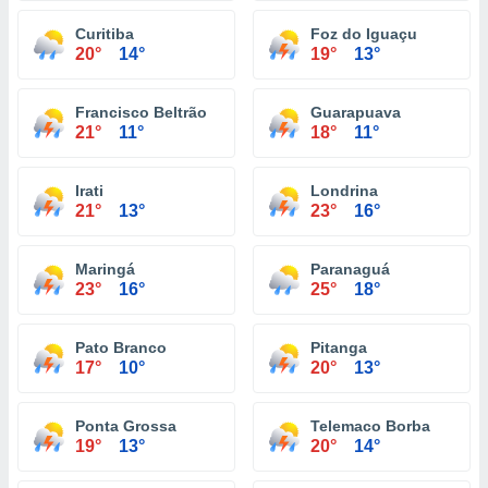
Curitiba
Foz do Iguaçu
20°
14°
19°
13°
Francisco Beltrão
Guarapuava
21°
11°
18°
11°
Irati
Londrina
21°
13°
23°
16°
Maringá
Paranaguá
23°
16°
25°
18°
Pato Branco
Pitanga
17°
10°
20°
13°
Ponta Grossa
Telemaco Borba
19°
13°
20°
14°