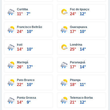
ón de
uedes
Curitiba
Foz do Iguaçu
uestro sitio
11°
7°
24°
12°
ed.com.ve.
o, te
 de que
Francisco Beltrão
Guarapuava
talarán
24°
10°
17°
10°
e sean
para
a
Irati
Londrina
por el sitio
14°
10°
25°
14°
o se
cookies para
Maringá
Paranaguá
nto ni para
26°
17°
17°
14°
licidad o
Pato Branco
Pitanga
ado, aunque
22°
10°
18°
11°
sualizar
general no
ada. Puedes
Ponta Grossa
Telemaco Borba
 instalación
14°
9°
21°
12°
y acceder a
io web a