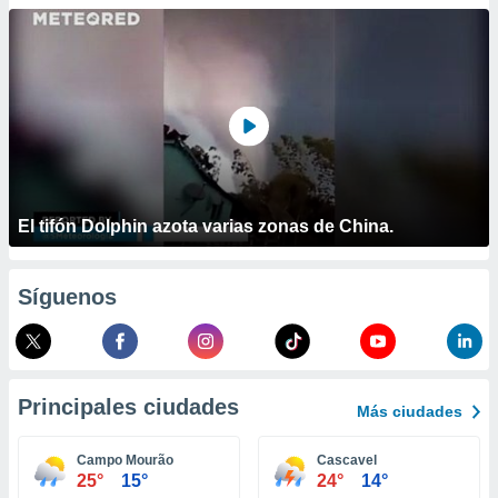
ublicidad y
do en
 mismo.
sultar más
 en nuestra
 Cookies
y
ualquier
ento
 botón
El tifón Dolphin azota varias zonas de China.
ación de
kies
 disponible
Síguenos
e nuestra
.
IVAMENTE,
Principales ciudades
Más ciudades
as
 a cookies
Campo Mourão
Cascavel
25°
15°
24°
14°
 no aceptar