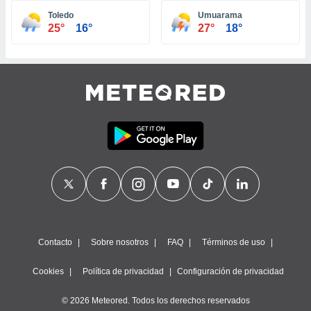
ste abono
Toledo
Umuarama
 botón
25°
16°
27°
18°
.
nto,
cios
kies,
ores únicos
as similares
nar,
rocesar
onales como
 este sitio
recciones IP
ficadores de
 posible
s
Contacto
Sobre nosotros
FAQ
Términos de uso
 traten tus
nales en
Cookies
Política de privacidad
Configuración de privacidad
 interés
go a lo que
© 2026 Meteored. Todos los derechos reservados
nerte. Para