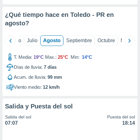
ados con el
 seleccionar
o.
¿Qué tiempo hace en Toledo - PR en
calización
agosto
?
precisa e
ión mediante
yo
Junio
Julio
Agosto
Septiembre
Octubre
Noviemb
, publicidad
T. Media:
19°C
Max.:
25°C
Min:
14°C
dos,
 publicidad
Días de lluvia:
7
días
,
ón de
Acum. de lluvia:
99 mm
 desarrollo
Viento medio:
12 km/h
s.
tros 1199
ios
Salida y Puesta del sol
Salida del sol
Puesta del sol
07:07
18:14