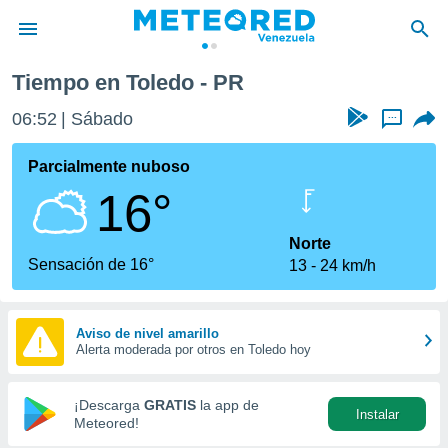
Tiempo en Toledo - PR
privacidad
06:52
Sábado
...
o de
om.ve
com.ve) ha
Parcialmente nuboso
ado por
16°
es para
ue la
 que se
Norte
e calidad.
Sensación de 16°
13
24 km/h
eder a este
ediante las
opciones:
Aviso de nivel amarillo
Alerta moderada por otros en Toledo hoy
ookies y
e forma
¡Descarga
GRATIS
la app de
Instalar
d digital
Meteored!
ada, basada