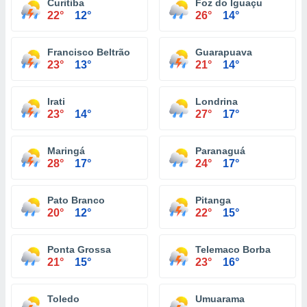
Curitiba
Foz do Iguaçu
22°
12°
26°
14°
Francisco Beltrão
Guarapuava
23°
13°
21°
14°
Irati
Londrina
23°
14°
27°
17°
Maringá
Paranaguá
28°
17°
24°
17°
Pato Branco
Pitanga
20°
12°
22°
15°
Ponta Grossa
Telemaco Borba
21°
15°
23°
16°
Toledo
Umuarama