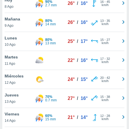
90%
ublicidad y
16
-
45
26°
/
16°
2.7 mm
km/h
8 Ago
do en
 mismo.
Mañana
80%
13
-
35
26°
/
16°
sultar más
14 mm
km/h
9 Ago
 en nuestra
 Cookies
y
Lunes
80%
15
-
27
ualquier
25°
/
17°
13 mm
km/h
10 Ago
ento
 botón
Martes
17
-
32
22°
/
16°
ación de
km/h
11 Ago
kies
 disponible
Miércoles
20
-
42
e nuestra
24°
/
15°
km/h
12 Ago
.
Jueves
IVAMENTE,
70%
15
-
38
27°
/
16°
0.7 mm
km/h
13 Ago
as
Viernes
60%
12
-
28
21°
/
14°
 a cookies
15 mm
km/h
14 Ago
 no aceptar