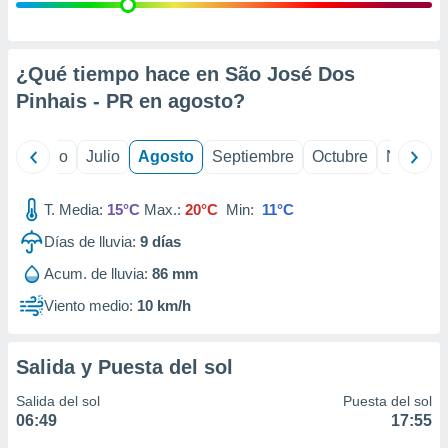
ados con el
 seleccionar
o.
calización
¿Qué tiempo hace en São José Dos
precisa e
Pinhais - PR en
agosto
?
ión mediante
, publicidad
yo
Junio
Julio
Agosto
Septiembre
Octubre
Noviemb
dos,
 publicidad
T. Media:
15°C
Max.:
20°C
Min:
11°C
,
Días de lluvia:
9
días
ón de
 desarrollo
Acum. de lluvia:
86 mm
s.
Viento medio:
10 km/h
tros 1199
ios
Salida y Puesta del sol
Salida del sol
Puesta del sol
06:49
17:55