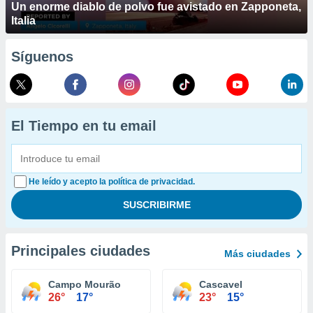
Un enorme diablo de polvo fue avistado en Zapponeta,
Italia
Síguenos
El Tiempo en tu email
He leído y acepto la política de privacidad.
Principales ciudades
Más ciudades
Campo Mourão
Cascavel
26°
17°
23°
15°