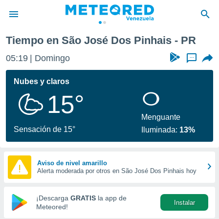
Tiempo en São José Dos Pinhais - PR
privacidad
05:19
Domingo
...
o de
om.ve
com.ve) ha
Nubes y claros
ado por
15°
es para
ue la
 que se
Menguante
e calidad.
Sensación de 15°
Iluminada:
13%
eder a este
ediante las
opciones:
Aviso de nivel amarillo
Alerta moderada por otros en São José Dos Pinhais hoy
ookies y
e forma
¡Descarga
GRATIS
la app de
Instalar
d digital
Meteored!
ada, basada