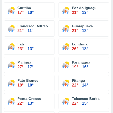
Curitiba
Foz do Iguaçu
17°
10°
21°
13°
Francisco Beltrão
Guarapuava
21°
11°
21°
12°
Irati
Londrina
23°
13°
26°
18°
Maringá
Paranaguá
27°
17°
19°
16°
Pato Branco
Pitanga
18°
10°
22°
14°
Ponta Grossa
Telemaco Borba
22°
13°
22°
15°