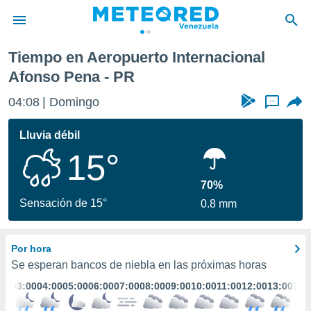
fonso Pena
Tiempo en Aeropuerto Internacional
privacidad
Afonso Pena - PR
o de
om.ve
04:08
Domingo
...
com.ve) ha
ado por
Lluvia débil
es para
ue la
15°
 que se
e calidad.
70%
eder a este
Sensación de 15°
ediante las
0.8 mm
opciones:
ookies y
Por hora
e forma
Se esperan bancos de niebla en las próximas horas
:00
03:00
04:00
05:00
06:00
07:00
08:00
09:00
10:00
11:00
12:00
13:00
14:
d digital
ada, basada