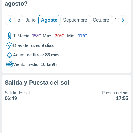
ados con el
agosto
?
 seleccionar
o.
yo
Junio
Julio
Agosto
Septiembre
Octubre
Noviemb
calización
precisa e
ión mediante
T. Media:
15°C
Max.:
20°C
Min:
11°C
, publicidad
Días de lluvia:
9
días
Acum. de lluvia:
86 mm
dos,
 publicidad
Viento medio:
10 km/h
,
ón de
 desarrollo
Salida y Puesta del sol
s.
tros 1199
Salida del sol
Puesta del sol
ios
06:49
17:55