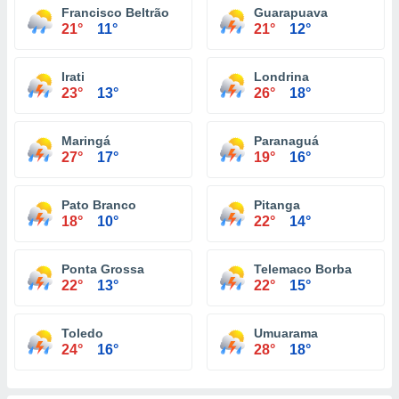
Francisco Beltrão
Guarapuava
21°
11°
21°
12°
Irati
Londrina
23°
13°
26°
18°
Maringá
Paranaguá
27°
17°
19°
16°
Pato Branco
Pitanga
18°
10°
22°
14°
Ponta Grossa
Telemaco Borba
22°
13°
22°
15°
Toledo
Umuarama
24°
16°
28°
18°