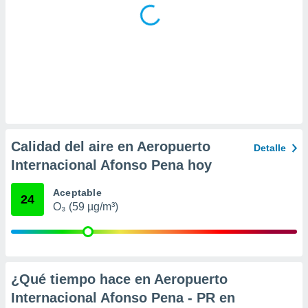
ar perfiles
idad
a, utilizar
a
 la
da, crear un
personalizar
o, uso de
a la
e contenido
Calidad del aire en Aeropuerto
Detalle
do, medir el
Internacional Afonso Pena hoy
 de la
medir el
 del
Aceptable
24
 comprender
O₃ (59 µg/m³)
 través de
s o a través
nación de
edentes de
fuentes,
¿Qué tiempo hace en Aeropuerto
y mejora de
Internacional Afonso Pena - PR en
os, uso de