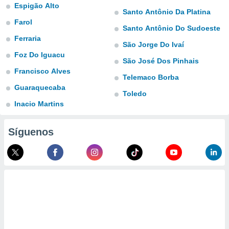
ublicidad y
Espigão Alto
Santo Antônio Da Platina
Farol
do en
Santo Antônio Do Sudoeste
 mismo.
Ferraria
sultar más
São Jorge Do Ivaí
 en nuestra
Foz Do Iguacu
São José Dos Pinhais
 Cookies
y
Francisco Alves
ualquier
Telemaco Borba
Guaraquecaba
ento
Toledo
 botón
Inacio Martins
ación de
kies
 disponible
Síguenos
e nuestra
.
IVAMENTE,
as
 a cookies
 no aceptar