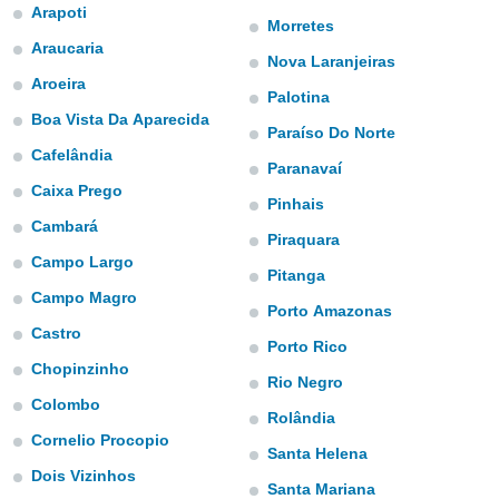
mación
Arapoti
Morretes
ediante
Araucaria
ecnologías
Nova Laranjeiras
nos permite
Aroeira
estra
Palotina
ara seguir
Boa Vista Da Aparecida
Paraíso Do Norte
e contenido
ACEPTAR
stándares
Cafelândia
Y
Paranavaí
sin coste.
CONTINUAR
Caixa Prego
Pinhais
 botón
Cambará
continuar",
Piraquara
CONFIGURACIÓN
der a la
Campo Largo
ndo la
Pitanga
 de todas
Campo Magro
Porto Amazonas
, ya sean
Castro
de nuestros
Porto Rico
 nos
Chopinzinho
Rio Negro
 y análisis
Colombo
Rolândia
tamiento en
Cornelio Procopio
b, así como
Santa Helena
un perfil
Dois Vizinhos
para
Santa Mariana