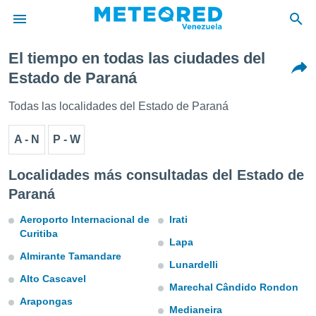
El tiempo en todas las ciudades del
privacidad
Estado de Paraná
o de
om.ve
Todas las localidades del Estado de Paraná
com.ve) ha
ado por
A - N
P - W
es para
ue la
 que se
Localidades más consultadas del Estado de
e calidad.
Paraná
eder a este
ediante las
Aeroporto Internacional de
Irati
opciones:
Curitiba
Lapa
ookies y
Almirante Tamandare
e forma
Lunardelli
Alto Cascavel
Marechal Cândido Rondon
d digital
Arapongas
ada, basada
Medianeira