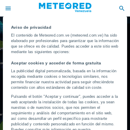
Radar de lluvia
Predicción
Aviso de privacidad
El contenido de Meteored.com.ve (meteored.com.ve) ha sido
ISLAS TURCAS Y CAICOS
elaborado por profesionales para garantizar que la información
que se ofrece es de calidad. Puedes acceder a este sitio web
go de Cuba
mediante las siguientes opciones:
REPÚBLICA DOMINICANA
Santo Domingo
ANGUILA
ton
Aceptar cookies y acceder de forma gratuita
Basseterre
ANTIGUA Y BARBUDA
La publicidad digital personalizada, basada en la información
recogida mediante cookies o tecnologías similares, nos
DOMINICA
permite financiar nuestra actividad para seguir ofreciéndote
contenido con altos estándares de calidad sin coste.
SANTA LUCÍA
BARBADOS
Bridgetown
Pulsando el botón "Aceptar y continuar", puedes acceder a la
ARUBA
web aceptando la instalación de todas las cookies, ya sean
GRANADA
nuestras o de nuestros socios, que nos permiten el
TRINIDAD Y TOBAGO
Maracaibo
Puerto España
seguimiento y análisis del comportamiento en el sitio web,
Caracas
artagena
así como desarrollar un perfil específico para mostrarte
publicidad y contenido personalizado en función del mismo.
Ciudad Guayana
Puedes consultar más información en nuestra