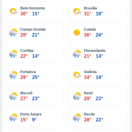
ón de
uedes
Belo Horizonte
Brasília
uestro sitio
30°
15°
31°
18°
ed.com.ve.
o, te
 de que
Campo Grande
Cuiabá
29°
21°
36°
24°
talarán
e sean
para
Curitiba
Florianópolis
a
22°
14°
21°
14°
por el sitio
o se
cookies para
Fortaleza
Goiânia
29°
25°
34°
19°
nto ni para
licidad o
Maceió
Natal
ado, aunque
27°
23°
29°
23°
sualizar
general no
ada. Puedes
Porto Alegre
Recife
 instalación
15°
9°
28°
22°
y acceder a
io web a