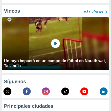
ublicidad y
Vídeos
do en
Más Vídeos
 mismo.
sultar más
 en nuestra
 Cookies
y
ualquier
ento
 botón
ación de
kies
Un rayo impactó en un campo de fútbol en Narathiwat,
 disponible
Tailandia.
e nuestra
.
Síguenos
IVAMENTE,
as
 a cookies
Principales ciudades
 no aceptar