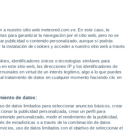
Aviso de nivel naranja
Alerta importante por otros en
Loteamento Barcelona hoy
r a nuestro sitio web meteored.com.ve. En este caso, te
/h
as para garantizar la navegación por el sitio web, pero no se
rar publicidad o contenido personalizado, aunque sí podrás
 la instalación de cookies y acceder a nuestro sitio web a través
via
Satélites
Modelos
es, identificadores únicos o tecnologías similares para
n este sitio web, las direcciones IP y los identificadores de
rsonales en virtud de un interés legítimo, algo a lo que puedes
 al tratamiento de datos en cualquier momento haciendo clic en
omingo
Lunes
Martes
Miércoles
9 Ago
10 Ago
11 Ago
12 Ago
miento de datos:
uso de datos limitados para seleccionar anuncios básicos, crear
90%
80%
ccionar la publicidad personalizada, crear un perfil para
6.8 mm
0.8 mm
ontenido personalizado, medir el rendimiento de la publicidad,
25°
/
17°
24°
/
16°
23°
/
17°
26°
/
17°
vés de estadísticas o a través de la combinación de datos
rvicios, uso de datos limitados con el objetivo de seleccionar el