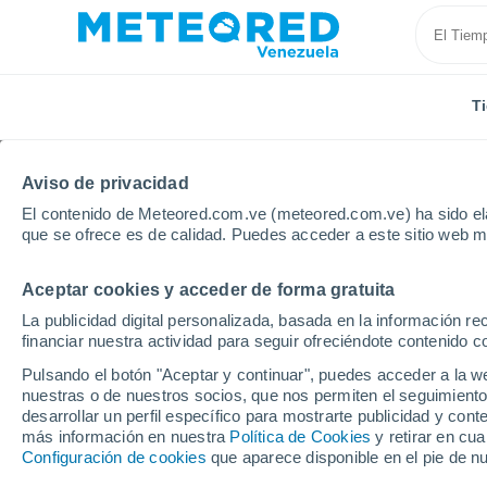
T
Aviso de privacidad
El contenido de Meteored.com.ve (meteored.com.ve) ha sido ela
que se ofrece es de calidad. Puedes acceder a este sitio web m
Aceptar cookies y acceder de forma gratuita
Inicio
Brasil
Estado de Paraná
Loteamento Bar
La publicidad digital personalizada, basada en la información r
financiar nuestra actividad para seguir ofreciéndote contenido c
Tiempo en Loteamento 
Pulsando el botón "Aceptar y continuar", puedes acceder a la w
nuestras o de nuestros socios, que nos permiten el seguimiento
15:59
Jueves
desarrollar un perfil específico para mostrarte publicidad y co
más información en nuestra
Política de Cookies
y retirar en cu
Configuración de cookies
que aparece disponible en el pie de n
Nubes y claros