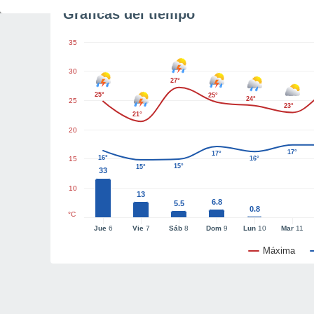
Gráficas del tiempo
35
30
27°
25°
25°
24°
25
23°
21°
20
17°
17°
16°
15
16°
15°
15°
33
10
13
6.8
5.5
0.8
°C
Jue
6
Vie
7
Sáb
8
Dom
9
Lun
10
Mar
11
Máxima