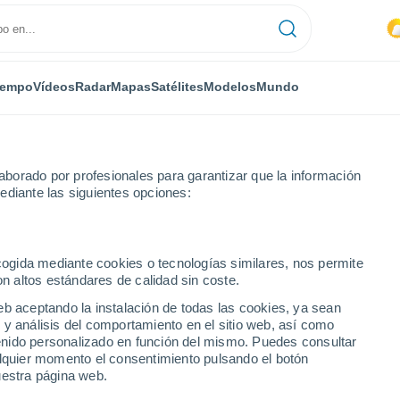
iempo
Vídeos
Radar
Mapas
Satélites
Modelos
Mundo
borado por profesionales para garantizar que la información
ediante las siguientes opciones:
celona
ecogida mediante cookies o tecnologías similares, nos permite
on altos estándares de calidad sin coste.
Barcelona - PR
eb aceptando la instalación de todas las cookies, ya sean
 y análisis del comportamiento en el sitio web, así como
...
ntenido personalizado en función del mismo. Puedes consultar
alquier momento el consentimiento pulsando el botón
Por hora
uestra página web.
Lluvias débiles en las próximas
horas