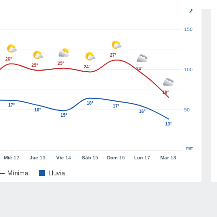
150
27°
26°
25°
25°
24°
24°
100
18°
18°
17°
17°
50
16°
16°
15°
13°
mm
Mié
12
Jue
13
Vie
14
Sáb
15
Dom
16
Lun
17
Mar
18
Mínima
Lluvia