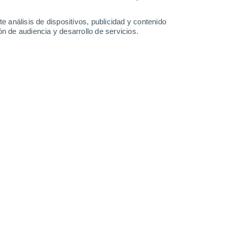
-
30
km/h
14
-
26
km/h
16
-
30
km/h
17
-
32
km/h
e análisis de dispositivos, publicidad y contenido
n de audiencia y desarrollo de servicios.
R hoy
, 6 de agosto
s
Noreste
1 Bajo
°
19
-
46 km/h
FPS:
no
Noreste
0 Bajo
°
16
-
37 km/h
FPS:
no
Noreste
0 Bajo
°
19
-
35 km/h
FPS:
no
s
Noreste
0 Bajo
°
19
-
35 km/h
FPS:
no
nuboso
Noreste
0 Bajo
°
20
-
36 km/h
FPS:
no