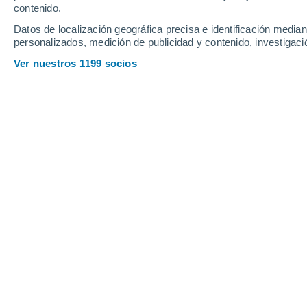
contenido.
13
-
31
km/h
16
-
47
km/h
12
25
-
51
km/h
Datos de localización geográfica precisa e identificación mediant
personalizados, medición de publicidad y contenido, investigació
Tiempo en Loteamento Barcelona - P
Ver nuestros 1199 socios
Nubes y claro
24°
16:00
Sensación T.
25
Soleado
24°
17:00
Sensación T.
25
Soleado
23°
18:00
Sensación T.
24
Nubes y claro
22°
19:00
Sensación T.
23
Parcialmente 
22°
20:00
Sensación T.
23