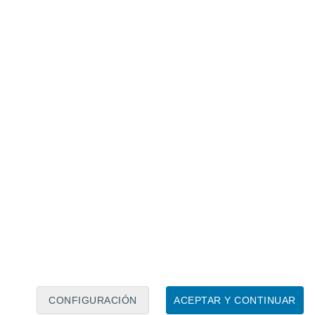
Calendario lunar
Lun
Mar
Mié
Jue
Vie
Sáb
Dom
6
7
8
9
10
11
12
13
14
15
16
17
18
19
CONFIGURACIÓN
ACEPTAR Y CONTINUAR