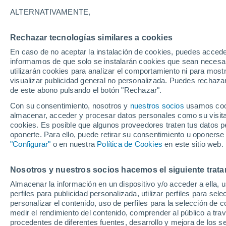
24°
ALTERNATIVAMENTE,
Rechazar tecnologías similares a cookies
Noreste
En caso de no aceptar la instalación de cookies, puedes accede
Sensación de 25°
19
-
46 km
informamos de que solo se instalarán cookies que sean necesari
utilizarán cookies para analizar el comportamiento ni para most
visualizar publicidad general no personalizada. Puedes rechazar
de este abono pulsando el botón "Rechazar".
Tiempo 1 - 7 días
Mapa de nubosidad
Radar de llu
Con su consentimiento, nosotros y
nuestros socios
usamos cooki
almacenar, acceder y procesar datos personales como su visita e
cookies. Es posible que algunos proveedores traten tus datos pe
oponerte. Para ello, puede retirar su consentimiento u oponerse
Mañana
Sábado
D
Hoy
"Configurar"
o en nuestra
Política de Cookies
en este sitio web.
7 Ago
8 Ago
6 Ago
Nosotros y nuestros socios hacemos el siguiente trata
Almacenar la información en un dispositivo y/o acceder a ella, 
90%
90%
90%
perfiles para publicidad personalizada, utilizar perfiles para sele
13 mm
5.5 mm
34 mm
personalizar el contenido, uso de perfiles para la selección de c
21°
/
15°
27°
/
15°
25°
/
16°
medir el rendimiento del contenido, comprender al público a tra
procedentes de diferentes fuentes, desarrollo y mejora de los se