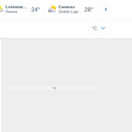
Loteamento Barcelona
Caracas
Tucacas
24°
28°
Paraná
Distrito Capital
Falcón
°C