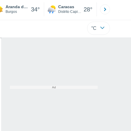
Aranda de Duero
Caracas
Tucacas
34°
28°
Burgos
Distrito Capital
Falcón
°C