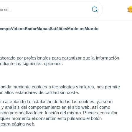
iempo
Vídeos
Radar
Mapas
Satélites
Modelos
Mundo
borado por profesionales para garantizar que la información
ediante las siguientes opciones:
os
Aranda de Duero
ecogida mediante cookies o tecnologías similares, nos permite
on altos estándares de calidad sin coste.
Duero
eb aceptando la instalación de todas las cookies, ya sean
 y análisis del comportamiento en el sitio web, así como
...
ntenido personalizado en función del mismo. Puedes consultar
alquier momento el consentimiento pulsando el botón
Por hora
uestra página web.
Se espera lluvia de barro en las
próximas horas