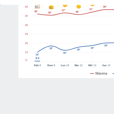
40
39°
37°
37°
36°
36°
35°
35
30
25
20
20°
19°
18°
18°
15
16°
15°
0.1
°C
Sáb
8
Dom
9
Lun
10
Mar
11
Mié
12
Jue
13
Máxima