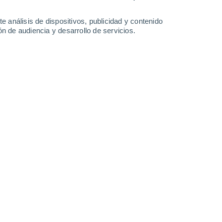
-
32
km/h
12
-
29
km/h
15
-
32
km/h
12
-
42
km/h
e análisis de dispositivos, publicidad y contenido
n de audiencia y desarrollo de servicios.
e agosto
Oeste
5 Medio
15
-
35 km/h
FPS:
6-10
Oeste
3 Medio
14
-
34 km/h
FPS:
6-10
Oeste
1 Bajo
14
-
32 km/h
FPS:
no
Oeste
0 Bajo
14
-
31 km/h
FPS:
no
Oeste
0 Bajo
15
-
30 km/h
FPS:
no