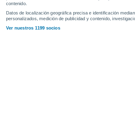
contenido.
21
-
45
km/h
16
-
37
km/h
12
16
-
35
km/h
Datos de localización geográfica precisa e identificación mediant
personalizados, medición de publicidad y contenido, investigació
Tiempo en Aranda de Duero hoy
, 8 d
Ver nuestros 1199 socios
Calima
35°
17:00
Sensación T.
32°
Calima
34°
18:00
Sensación T.
32°
Calima
34°
19:00
Sensación T.
31°
Calima
33°
20:00
Sensación T.
31°
Calima
31°
21:00
Sensación T.
29°