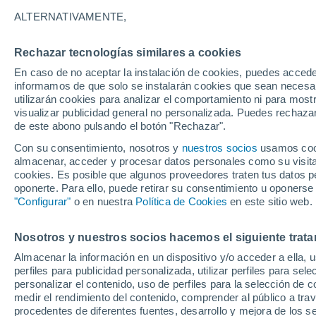
34°
ALTERNATIVAMENTE,
Rechazar tecnologías similares a cookies
Oeste
En caso de no aceptar la instalación de cookies, puedes accede
Sensación de 31°
14
-
32 km
informamos de que solo se instalarán cookies que sean necesari
utilizarán cookies para analizar el comportamiento ni para most
visualizar publicidad general no personalizada. Puedes rechazar
de este abono pulsando el botón "Rechazar".
Tiempo 1 - 7 días
Mapa de lluvia
Radar de lluvia
S
Con su consentimiento, nosotros y
nuestros socios
usamos cooki
almacenar, acceder y procesar datos personales como su visita e
cookies. Es posible que algunos proveedores traten tus datos pe
oponerte. Para ello, puede retirar su consentimiento u oponerse
Mañana
Lunes
Hoy
"Configurar"
o en nuestra
Política de Cookies
en este sitio web.
9 Ago
10 Ago
8 Ago
Nosotros y nuestros socios hacemos el siguiente trata
Almacenar la información en un dispositivo y/o acceder a ella, 
30%
perfiles para publicidad personalizada, utilizar perfiles para sele
0.1 mm
personalizar el contenido, uso de perfiles para la selección de c
35°
/
18°
37°
/
16°
36°
/
18°
medir el rendimiento del contenido, comprender al público a tra
procedentes de diferentes fuentes, desarrollo y mejora de los se