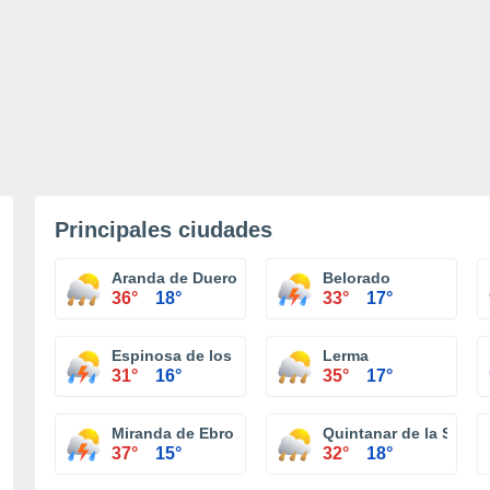
Principales ciudades
Aranda de Duero
Belorado
36°
18°
33°
17°
Espinosa de los Monteros
Lerma
31°
16°
35°
17°
Miranda de Ebro
Quintanar de la Sierra
37°
15°
32°
18°