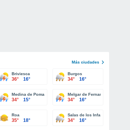
Más ciudades
Briviesca
Burgos
36°
16°
34°
16°
Medina de Pomar
Melgar de Fernamental
34°
15°
34°
16°
Roa
Salas de los Infantes
35°
18°
34°
16°