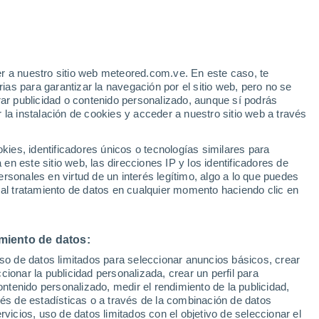
Aviso de nivel amarillo
Alerta moderada por tormenta en
Aranda de Duero hoy
r a nuestro sitio web meteored.com.ve. En este caso, te
/h
as para garantizar la navegación por el sitio web, pero no se
rar publicidad o contenido personalizado, aunque sí podrás
 la instalación de cookies y acceder a nuestro sitio web a través
atélites
Modelos
es, identificadores únicos o tecnologías similares para
n este sitio web, las direcciones IP y los identificadores de
rsonales en virtud de un interés legítimo, algo a lo que puedes
 al tratamiento de datos en cualquier momento haciendo clic en
Martes
Miércoles
Jueves
Viernes
11 Ago
12 Ago
13 Ago
14 Ago
miento de datos:
uso de datos limitados para seleccionar anuncios básicos, crear
ccionar la publicidad personalizada, crear un perfil para
ontenido personalizado, medir el rendimiento de la publicidad,
36°
/
18°
37°
/
19°
39°
/
20°
38°
/
20°
vés de estadísticas o a través de la combinación de datos
rvicios, uso de datos limitados con el objetivo de seleccionar el