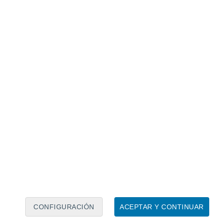
Calendario lunar
Lun
Mar
Mié
Jue
Vie
Sáb
Dom
8
9
10
11
12
13
14
15
16
17
18
19
20
21
CONFIGURACIÓN
ACEPTAR Y CONTINUAR
10