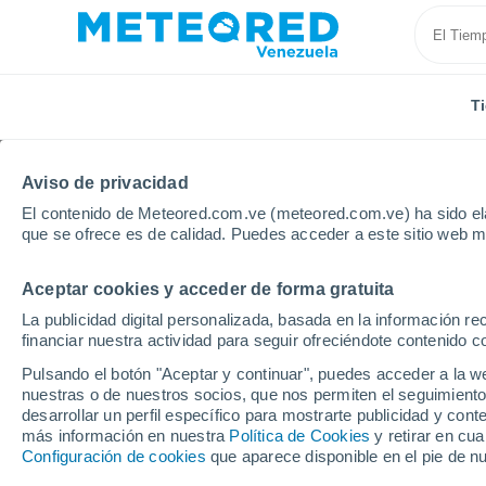
T
Aviso de privacidad
El contenido de Meteored.com.ve (meteored.com.ve) ha sido ela
que se ofrece es de calidad. Puedes acceder a este sitio web m
Aceptar cookies y acceder de forma gratuita
Inicio
España
Castilla y León
Provincia de Burg
La publicidad digital personalizada, basada en la información r
financiar nuestra actividad para seguir ofreciéndote contenido c
Tiempo en Aranda de 
Pulsando el botón "Aceptar y continuar", puedes acceder a la w
nuestras o de nuestros socios, que nos permiten el seguimiento
18:43
Sábado
desarrollar un perfil específico para mostrarte publicidad y co
más información en nuestra
Política de Cookies
y retirar en cu
Configuración de cookies
que aparece disponible en el pie de n
Calima