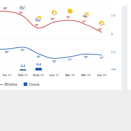
38°
36°
7.5
34°
33°
32°
30°
28°
5
21°
20°
2.5
18°
18°
17°
17°
16°
0.4
0.2
mm
Vie
14
Sáb
15
Dom
16
Lun
17
Mar
18
Mié
19
Jue
20
Mínima
Lluvia