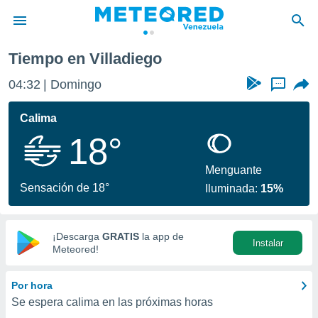
diego
Tiempo en Villadiego
privacidad
04:32
Domingo
...
o de
om.ve
com.ve) ha
Calima
ado por
18°
es para
ue la
 que se
Menguante
e calidad.
Sensación de 18°
Iluminada:
15%
eder a este
ediante las
opciones:
¡Descarga
GRATIS
la app de
Instalar
ookies y
Meteored!
e forma
Por hora
d digital
Se espera calima en las próximas horas
ada, basada