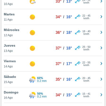
33°
/
13°
ublicidad y
km/h
10 Ago
do en
Martes
 mismo.
22
-
45
34°
/
16°
km/h
sultar más
11 Ago
 en nuestra
 Cookies
y
Miércoles
18
-
40
36°
/
18°
ualquier
km/h
12 Ago
ento
Jueves
 botón
25
-
50
37°
/
18°
km/h
13 Ago
ación de
kies
 disponible
Viernes
22
-
55
37°
/
17°
e nuestra
km/h
14 Ago
.
Sábado
60%
IVAMENTE,
20
-
45
35°
/
16°
0.2 mm
km/h
15 Ago
as
Domingo
50%
15
-
41
34°
/
15°
 a cookies
0.2 mm
km/h
16 Ago
 no aceptar