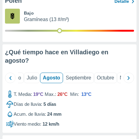
Polen
ados con el
Detalle
 seleccionar
o.
Bajo
Gramíneas (13 #/m³)
calización
precisa e
ión mediante
, publicidad
¿Qué tiempo hace en Villadiego en
dos,
agosto
?
 publicidad
,
ón de
yo
Junio
Julio
Agosto
Septiembre
Octubre
Noviemb
 desarrollo
s.
T. Media:
19°C
Max.:
26°C
Min:
13°C
tros 1199
ios
Días de lluvia:
5
días
Acum. de lluvia:
24 mm
Viento medio:
12 km/h