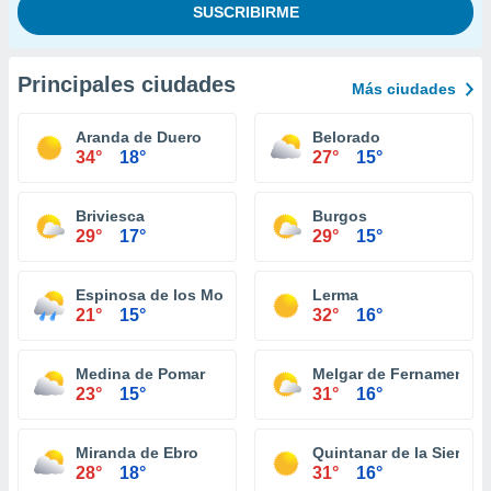
Principales ciudades
Más ciudades
Aranda de Duero
Belorado
34°
18°
27°
15°
Briviesca
Burgos
29°
17°
29°
15°
Espinosa de los Monteros
Lerma
21°
15°
32°
16°
Medina de Pomar
Melgar de Fernamental
23°
15°
31°
16°
Miranda de Ebro
Quintanar de la Sierra
28°
18°
31°
16°