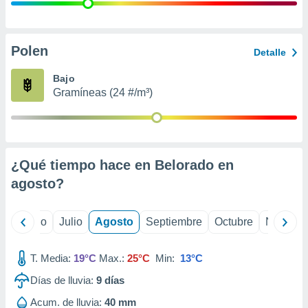
ados con el
 seleccionar
o.
calización
Polen
Detalle
precisa e
ión mediante
Bajo
Gramíneas (24 #/m³)
, publicidad
dos,
 publicidad
,
¿Qué tiempo hace en Belorado en
ón de
 desarrollo
agosto
?
s.
tros 1199
yo
Junio
Julio
Agosto
Septiembre
Octubre
Noviemb
ios
T. Media:
19°C
Max.:
25°C
Min:
13°C
Días de lluvia:
9
días
Acum. de lluvia:
40 mm