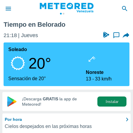
rado
Tiempo en Belorado
privacidad
21:18
Jueves
...
o de
om.ve
com.ve) ha
Soleado
ado por
20°
es para
ue la
 que se
Noreste
e calidad.
Sensación de 20°
13
33 km/h
eder a este
ediante las
opciones:
¡Descarga
GRATIS
la app de
Instalar
ookies y
Meteored!
e forma
Por hora
d digital
Cielos despejados en las próximas horas
ada, basada