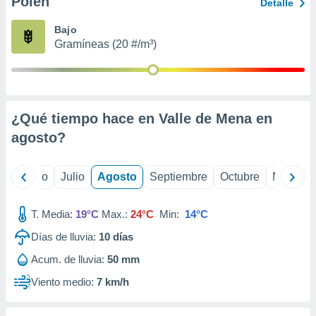
Polen
ados con el
Detalle
 seleccionar
o.
Bajo
Gramíneas (20 #/m³)
calización
precisa e
ión mediante
, publicidad
¿Qué tiempo hace en Valle de Mena en
dos,
agosto
?
 publicidad
,
ón de
yo
Junio
Julio
Agosto
Septiembre
Octubre
Noviemb
 desarrollo
s.
T. Media:
19°C
Max.:
24°C
Min:
14°C
tros 1199
ios
Días de lluvia:
10
días
Acum. de lluvia:
50 mm
Viento medio:
7 km/h