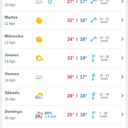
27°
/
17°
ublicidad y
km/h
10 Ago
do en
Martes
 mismo.
12
-
31
31°
/
16°
km/h
sultar más
11 Ago
 en nuestra
 Cookies
y
Miércoles
13
-
32
34°
/
18°
ualquier
km/h
12 Ago
ento
Jueves
 botón
14
-
35
33°
/
19°
km/h
13 Ago
ación de
kies
 disponible
Viernes
15
-
41
30°
/
17°
e nuestra
km/h
14 Ago
.
Sábado
IVAMENTE,
12
-
40
28°
/
18°
km/h
15 Ago
as
Domingo
60%
7
-
35
25°
/
18°
 a cookies
1.8 mm
km/h
16 Ago
 no aceptar