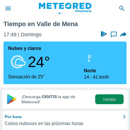
e de Mena
Tiempo en Valle de Mena
privacidad
17:49
Domingo
...
o de
om.ve
com.ve) ha
Nubes y claros
ado por
24°
es para
ue la
 que se
Norte
e calidad.
Sensación de 25°
14
41 km/h
eder a este
ediante las
opciones:
¡Descarga
GRATIS
la app de
Instalar
ookies y
Meteored!
e forma
Por hora
d digital
Cielos nubosos en las próximas horas
ada, basada