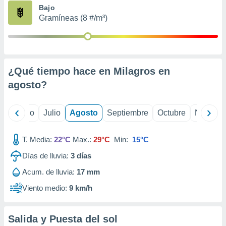
ados con el
Bajo
 seleccionar
Gramíneas (8 #/m³)
o.
calización
precisa e
ión mediante
¿Qué tiempo hace en Milagros en
, publicidad
agosto
?
dos,
 publicidad
,
yo
Junio
Julio
Agosto
Septiembre
Octubre
Noviemb
ón de
 desarrollo
T. Media:
22°C
Max.:
29°C
Min:
15°C
s.
Días de lluvia:
3
días
tros 1199
ios
Acum. de lluvia:
17 mm
Viento medio:
9 km/h
Salida y Puesta del sol