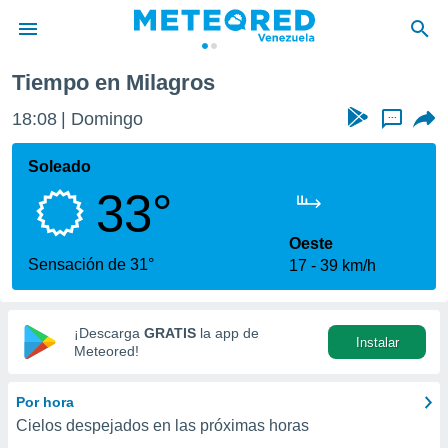
gros
Tiempo en Milagros
privacidad
18:08
Domingo
...
o de
om.ve
com.ve) ha
Soleado
ado por
33°
es para
ue la
 que se
Oeste
e calidad.
Sensación de 31°
17
39 km/h
eder a este
ediante las
opciones:
¡Descarga
GRATIS
la app de
Instalar
ookies y
Meteored!
e forma
Por hora
d digital
Cielos despejados en las próximas horas
ada, basada