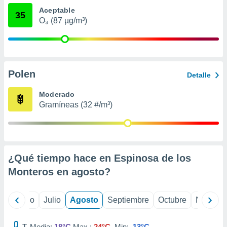
ados con el
Aceptable
 seleccionar
35
o.
O₃ (87 µg/m³)
calización
precisa e
ión mediante
Polen
, publicidad
Detalle
dos,
Moderado
 publicidad
Gramíneas (32 #/m³)
,
ón de
 desarrollo
s.
¿Qué tiempo hace en Espinosa de los
tros 1199
ios
Monteros en
agosto
?
yo
Junio
Julio
Agosto
Septiembre
Octubre
Noviemb
T. Media:
18°C
Max.:
24°C
Min:
13°C