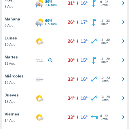
80%
ublicidad y
9
-
28
31°
/
16°
2.6 mm
km/h
8 Ago
do en
 mismo.
Mañana
60%
11
-
33
26°
/
17°
sultar más
0.5 mm
km/h
9 Ago
 en nuestra
 Cookies
y
Lunes
11
-
30
ualquier
26°
/
13°
km/h
10 Ago
ento
 botón
Martes
11
-
29
30°
/
15°
ación de
km/h
11 Ago
kies
 disponible
Miércoles
12
-
33
e nuestra
33°
/
16°
km/h
12 Ago
.
Jueves
IVAMENTE,
13
-
36
34°
/
18°
km/h
13 Ago
as
Viernes
8
-
36
33°
/
16°
 a cookies
km/h
14 Ago
 no aceptar