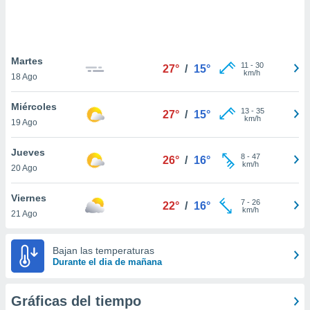
ste abono
 botón
.
Martes
11
-
30
27°
/
15°
nto,
km/h
18 Ago
cios
Miércoles
kies,
13
-
35
27°
/
15°
km/h
19 Ago
ores únicos
as similares
nar,
Jueves
8
-
47
26°
/
16°
rocesar
km/h
20 Ago
onales como
 este sitio
Viernes
recciones IP
7
-
26
22°
/
16°
km/h
21 Ago
ficadores de
 posible
s
Bajan las temperaturas
 traten tus
Durante el dia de mañana
nales en
 interés
go a lo que
Gráficas del tiempo
nerte. Para