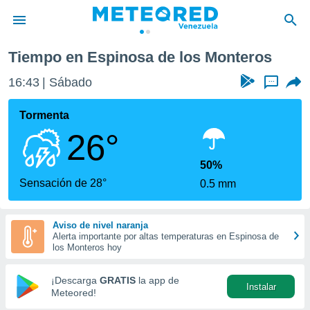
nosa de los Monteros
Tiempo en Espinosa de los Monteros
privacidad
16:43
Sábado
...
o de
om.ve
com.ve) ha
Tormenta
ado por
26°
es para
ue la
 que se
50%
e calidad.
Sensación de 28°
0.5 mm
eder a este
ediante las
opciones:
Aviso de nivel naranja
Alerta importante por altas temperaturas en Espinosa de
ookies y
los Monteros hoy
e forma
¡Descarga
GRATIS
la app de
Instalar
d digital
Meteored!
ada, basada