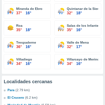
Miranda de Ebro
Quintanar de la Sierra
37°
16°
32°
18°
Roa
Salas de los Infantes
35°
18°
35°
16°
Trespaderne
Valle de Mena
36°
16°
32°
17°
Villadiego
Villarcayo de Merindad d
34°
16°
34°
16°
Localidades cercanas
Para
(2.79 km)
El Crucero
(6.2 km)