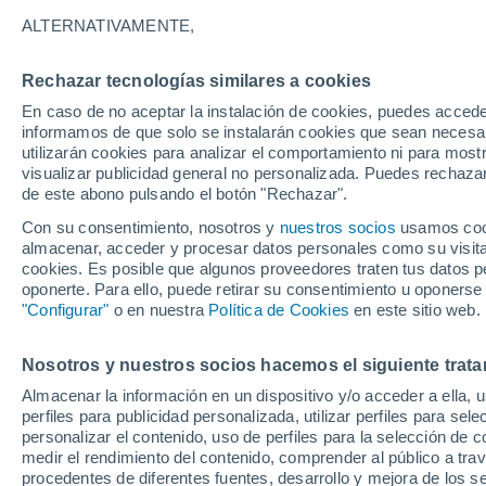
Santander
Lugo
A Coruña
Oviedo
B
ALTERNATIVAMENTE,
32°
29°
14°
34°
15°
15°
León
Pontevedra
Rechazar tecnologías similares a cookies
Ourense
35°
Burgos
35°
17°
En caso de no aceptar la instalación de cookies, puedes accede
17°
Zamora
Valladolid
informamos de que solo se instalarán cookies que sean necesari
34°
utilizarán cookies para analizar el comportamiento ni para most
17°
33°
visualizar publicidad general no personalizada. Puedes rechazar
Salamanca
17°
de este abono pulsando el botón "Rechazar".
Ávila
Madrid
38
Con su consentimiento, nosotros y
nuestros socios
usamos cooki
36°
23
almacenar, acceder y procesar datos personales como su visita e
19°
Toledo
cookies. Es posible que algunos proveedores traten tus datos pe
Cáceres
oponerte. Para ello, puede retirar su consentimiento u oponerse
37°
Ciudad Rea
"Configurar"
o en nuestra
Política de Cookies
en este sitio web.
18°
Badajoz
40°
22°
Jaé
Nosotros y nuestros socios hacemos el siguiente trata
40°
Córdoba
35°
24°
21°
Almacenar la información en un dispositivo y/o acceder a ella, 
Sevilla
31°
Huelva
perfiles para publicidad personalizada, utilizar perfiles para sele
Granad
23°
25°
personalizar el contenido, uso de perfiles para la selección de c
22°
Málaga
Cadiz
medir el rendimiento del contenido, comprender al público a tra
29°
22°
procedentes de diferentes fuentes, desarrollo y mejora de los se