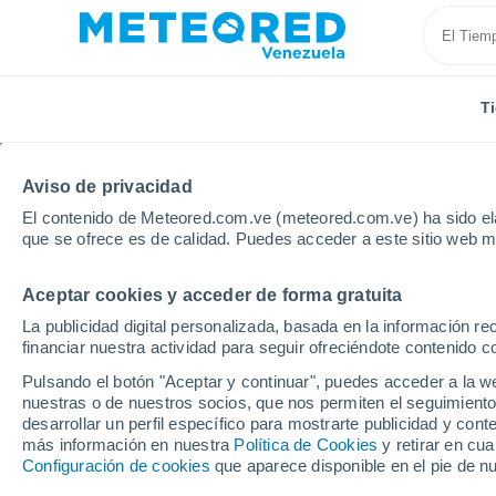
T
Aviso de privacidad
El contenido de Meteored.com.ve (meteored.com.ve) ha sido ela
que se ofrece es de calidad. Puedes acceder a este sitio web m
Aceptar cookies y acceder de forma gratuita
Inicio
España
La publicidad digital personalizada, basada en la información r
financiar nuestra actividad para seguir ofreciéndote contenido c
Tiempo en España. Pron
Pulsando el botón "Aceptar y continuar", puedes acceder a la w
nuestras o de nuestros socios, que nos permiten el seguimiento
desarrollar un perfil específico para mostrarte publicidad y co
Hoy, 6 agosto
Todo el día
Símbolo
más información en nuestra
Política de Cookies
y retirar en cu
Configuración de cookies
que aparece disponible en el pie de n
27°
25°
22°
15°
17°
18°