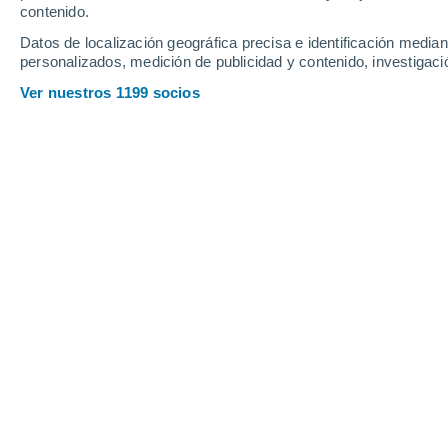
Ceuta
contenido.
Canarias
Datos de localización geográfica precisa e identificación mediant
M
Provincias de España
personalizados, medición de publicidad y contenido, investigació
Ver nuestros 1199 socios
Principales ciudades