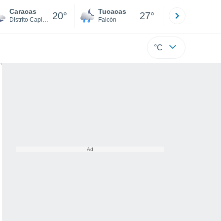
Caracas
Tucacas
La Guaira
20°
27°
Distrito Capital
Falcón
Di
°C