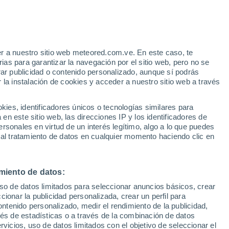
19°
28°
ilbao
17°
34°
29°
Pamplona
21°
15°
36°
35°
Huesca
32°
24°
23°
37°
15°
Lleida
Girona
r a nuestro sitio web meteored.com.ve. En este caso, te
21°
31°
Soria
25°
Zaragoza
as para garantizar la navegación por el sitio web, pero no se
30°
Barcelona
rar publicidad o contenido personalizado, aunque sí podrás
25°
Tarragona
 la instalación de cookies y acceder a nuestro sitio web a través
38°
32°
23°
18°
35°
19°
Teruel
°
es, identificadores únicos o tecnologías similares para
33°
Cuenca
31°
°
25°
n este sitio web, las direcciones IP y los identificadores de
25°
Palma de
38°
37°
rsonales en virtud de un interés legítimo, algo a lo que puedes
Valencia
Mallorca
21°
22°
 al tratamiento de datos en cualquier momento haciendo clic en
l
Albacete
30°
26°
37°
Alicante
23°
36°
24°
n
miento de datos:
Murcia
38°
uso de datos limitados para seleccionar anuncios básicos, crear
23°
28°
ccionar la publicidad personalizada, crear un perfil para
a
24°
ontenido personalizado, medir el rendimiento de la publicidad,
Almería
vés de estadísticas o a través de la combinación de datos
rvicios, uso de datos limitados con el objetivo de seleccionar el