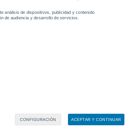
30°
24°
e análisis de dispositivos, publicidad y contenido
elilla
n de audiencia y desarrollo de servicios.
Leaflet
|
©
OpenStreetMap
|
ECMWF
by © Meteored
CONFIGURACIÓN
ACEPTAR Y CONTINUAR