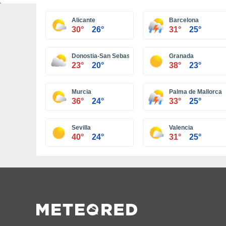
Alicante
Barcelona
30°
26°
31°
25°
Donostia-San Sebastián
Granada
23°
20°
38°
23°
Murcia
Palma de Mallorca
36°
24°
33°
25°
Sevilla
Valencia
40°
24°
31°
25°