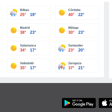
Bilbao
Córdoba
25°
19°
40°
22°
Madrid
Málaga
38°
23°
30°
23°
Salamanca
Santander
34°
17°
23°
20°
Valladolid
Zaragoza
35°
17°
37°
21°