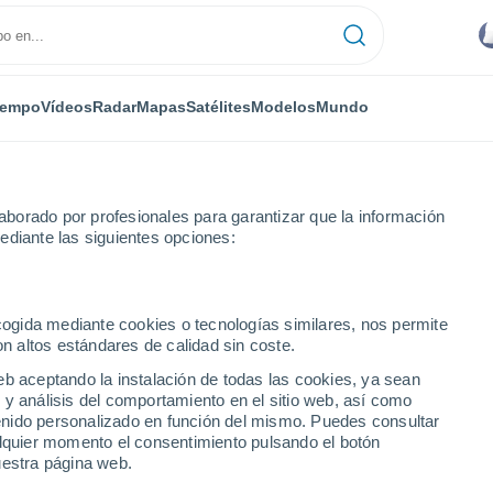
iempo
Vídeos
Radar
Mapas
Satélites
Modelos
Mundo
borado por profesionales para garantizar que la información
ediante las siguientes opciones:
ecogida mediante cookies o tecnologías similares, nos permite
on altos estándares de calidad sin coste.
óstico a 14 días
eb aceptando la instalación de todas las cookies, ya sean
 y análisis del comportamiento en el sitio web, así como
ntenido personalizado en función del mismo. Puedes consultar
alquier momento el consentimiento pulsando el botón
uestra página web.
23°
25°
20°