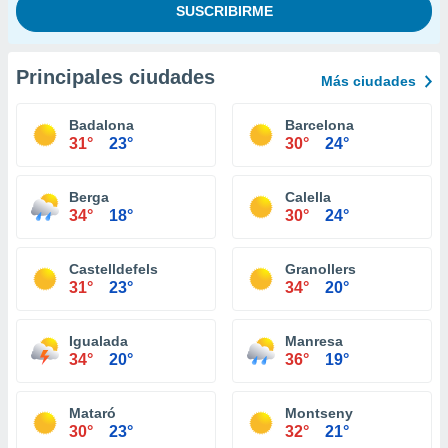
Principales ciudades
Más ciudades
Badalona
Barcelona
31°
23°
30°
24°
Berga
Calella
34°
18°
30°
24°
Castelldefels
Granollers
31°
23°
34°
20°
Igualada
Manresa
34°
20°
36°
19°
Mataró
Montseny
30°
23°
32°
21°