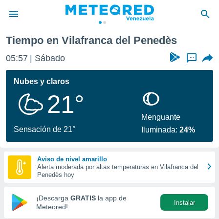
nca del Penedès
Tiempo en Vilafranca del Penedès
privacidad
05:57
Sábado
...
o de
om.ve
com.ve) ha
Nubes y claros
ado por
21°
es para
ue la
 que se
Menguante
e calidad.
Sensación de 21°
Iluminada:
24%
eder a este
ediante las
opciones:
Aviso de nivel amarillo
Alerta moderada por altas temperaturas en Vilafranca del
ookies y
Penedès hoy
e forma
¡Descarga
GRATIS
la app de
Instalar
d digital
Meteored!
ada, basada