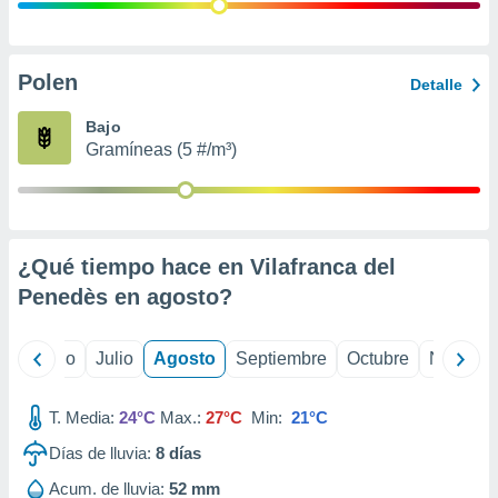
ados con el
 seleccionar
o.
calización
Polen
Detalle
precisa e
ión mediante
Bajo
Gramíneas (5 #/m³)
, publicidad
dos,
 publicidad
,
¿Qué tiempo hace en Vilafranca del
ón de
 desarrollo
Penedès en
agosto
?
s.
tros 1199
yo
Junio
Julio
Agosto
Septiembre
Octubre
Noviemb
ios
T. Media:
24°C
Max.:
27°C
Min:
21°C
Días de lluvia:
8
días
Acum. de lluvia:
52 mm