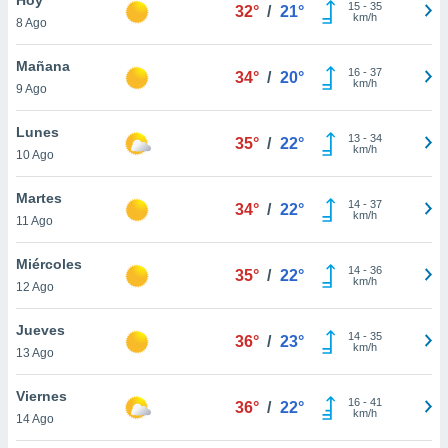
ublicidad y
15
-
35
32°
/
21°
km/h
8 Ago
do en
 mismo.
Mañana
16
-
37
34°
/
20°
sultar más
km/h
9 Ago
 en nuestra
 Cookies
y
Lunes
13
-
34
ualquier
35°
/
22°
km/h
10 Ago
ento
 botón
Martes
14
-
37
34°
/
22°
ación de
km/h
11 Ago
kies
 disponible
Miércoles
14
-
36
e nuestra
35°
/
22°
km/h
12 Ago
.
Jueves
IVAMENTE,
14
-
35
36°
/
23°
km/h
13 Ago
as
Viernes
16
-
41
36°
/
22°
 a cookies
km/h
14 Ago
 no aceptar