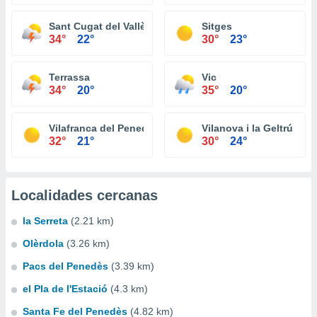
Sant Cugat del Vallès
Sitges
34°
22°
30°
23°
Terrassa
Vic
34°
20°
35°
20°
Vilafranca del Penedès
Vilanova i la Geltrú
32°
21°
30°
24°
Localidades cercanas
la Serreta
(2.21 km)
Olèrdola
(3.26 km)
Pacs del Penedès
(3.39 km)
el Pla de l'Estació
(4.3 km)
Santa Fe del Penedès
(4.82 km)