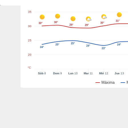
35
31°
30°
30°
30°
29°
29°
30
25
25°
25°
24°
24°
24°
23°
20
°C
Sáb
8
Dom
9
Lun
10
Mar
11
Mié
12
Jue
13
Máxima