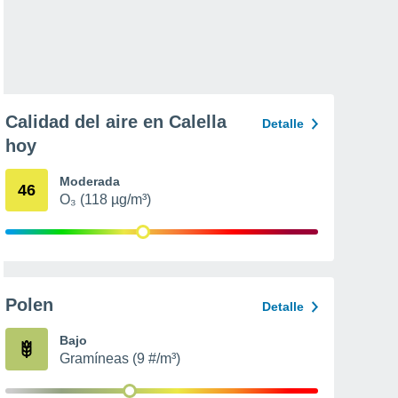
Calidad del aire en Calella
Detalle
hoy
Moderada
46
O₃ (118 µg/m³)
Polen
Detalle
Bajo
Gramíneas (9 #/m³)