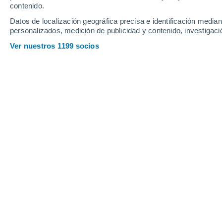
contenido.
17
-
30
km/h
13
-
23
km/h
12
14
-
24
km/h
Datos de localización geográfica precisa e identificación mediant
personalizados, medición de publicidad y contenido, investigació
Tiempo en Calella hoy
, 8 de agosto
Ver nuestros 1199 socios
Soleado
29°
11:00
Sensación T.
31°
Soleado
29°
12:00
Sensación T.
31°
Soleado
29°
13:00
Sensación T.
31°
Soleado
29°
14:00
Sensación T.
31°
Soleado
29°
15:00
Sensación T.
31°