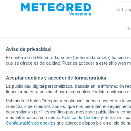
T
Aviso de privacidad
El contenido de Meteored.com.ve (meteored.com.ve) ha sido ela
que se ofrece es de calidad. Puedes acceder a este sitio web m
Aceptar cookies y acceder de forma gratuita
Inicio
España
Cataluña
Provincia de Barcelona
La publicidad digital personalizada, basada en la información r
financiar nuestra actividad para seguir ofreciéndote contenido c
Tiempo en Calella
Pulsando el botón "Aceptar y continuar", puedes acceder a la w
nuestras o de nuestros socios, que nos permiten el seguimiento
10:50
Sábado
desarrollar un perfil específico para mostrarte publicidad y co
más información en nuestra
Política de Cookies
y retirar en cu
Configuración de cookies
que aparece disponible en el pie de n
Soleado