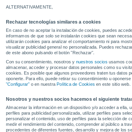
29°
ALTERNATIVAMENTE,
Rechazar tecnologías similares a cookies
UV
4 Medi
En caso de no aceptar la instalación de cookies, puedes accede
Sensación de 31°
FPS
6-10
informamos de que solo se instalarán cookies que sean necesari
utilizarán cookies para analizar el comportamiento ni para most
visualizar publicidad general no personalizada. Puedes rechazar
de este abono pulsando el botón "Rechazar".
Tiempo 1 - 7 días
Mapa de temperatura
Radar de ll
Con su consentimiento, nosotros y
nuestros socios
usamos cooki
almacenar, acceder y procesar datos personales como su visita e
cookies. Es posible que algunos proveedores traten tus datos pe
oponerte. Para ello, puede retirar su consentimiento u oponerse
Mañana
Lunes
Hoy
"Configurar"
o en nuestra
Política de Cookies
en este sitio web.
9 Ago
10 Ago
8 Ago
Nosotros y nuestros socios hacemos el siguiente trata
Almacenar la información en un dispositivo y/o acceder a ella, 
perfiles para publicidad personalizada, utilizar perfiles para sele
personalizar el contenido, uso de perfiles para la selección de c
30°
/
25°
29°
/
25°
30°
/
24°
medir el rendimiento del contenido, comprender al público a tra
procedentes de diferentes fuentes, desarrollo y mejora de los se