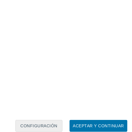
Calendario lunar
Lun
Mar
Mié
Jue
Vie
Sáb
Dom
8
9
10
11
12
13
14
15
16
17
18
19
20
21
CONFIGURACIÓN
ACEPTAR Y CONTINUAR
4