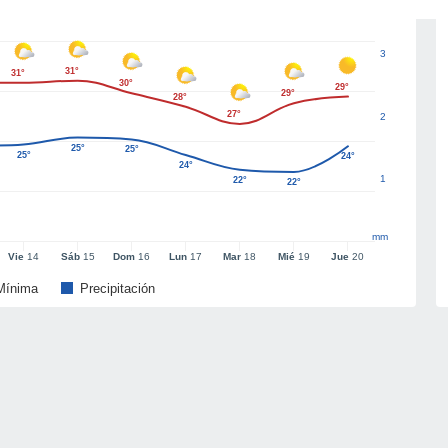
3
31°
31°
30°
29°
29°
28°
27°
2
25°
25°
25°
24°
24°
1
22°
22°
mm
Vie
14
Sáb
15
Dom
16
Lun
17
Mar
18
Mié
19
Jue
20
Mínima
Precipitación