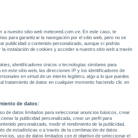
o
r a nuestro sitio web meteored.com.ve. En este caso, te
as para garantizar la navegación por el sitio web, pero no se
rar publicidad o contenido personalizado, aunque sí podrás
 la instalación de cookies y acceder a nuestro sitio web a través
uvia
Satélites
Modelos
es, identificadores únicos o tecnologías similares para
n este sitio web, las direcciones IP y los identificadores de
rsonales en virtud de un interés legítimo, algo a lo que puedes
 al tratamiento de datos en cualquier momento haciendo clic en
Martes
Miércoles
Jueves
Viernes
11 Ago
12 Ago
13 Ago
14 Ago
miento de datos:
uso de datos limitados para seleccionar anuncios básicos, crear
ccionar la publicidad personalizada, crear un perfil para
ontenido personalizado, medir el rendimiento de la publicidad,
29°
/
24°
30°
/
23°
31°
/
24°
31°
/
25°
vés de estadísticas o a través de la combinación de datos
rvicios, uso de datos limitados con el objetivo de seleccionar el