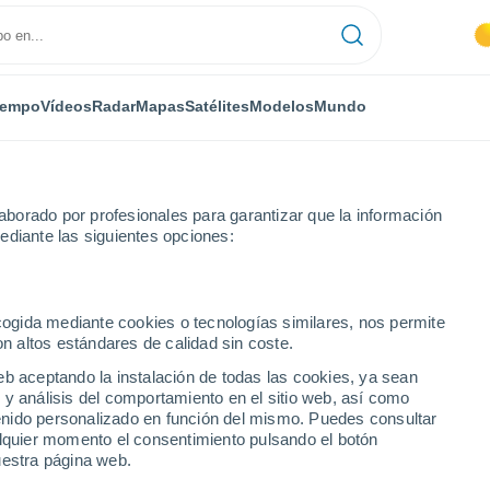
iempo
Vídeos
Radar
Mapas
Satélites
Modelos
Mundo
borado por profesionales para garantizar que la información
ediante las siguientes opciones:
Calella
ecogida mediante cookies o tecnologías similares, nos permite
on altos estándares de calidad sin coste.
eb aceptando la instalación de todas las cookies, ya sean
 y análisis del comportamiento en el sitio web, así como
...
ntenido personalizado en función del mismo. Puedes consultar
alquier momento el consentimiento pulsando el botón
Por hora
uestra página web.
Cielos despejados en las
próximas horas