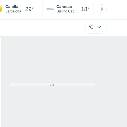
Calella
Caracas
Tucacas
29°
18°
Barcelona
Distrito Capital
Falcón
°C