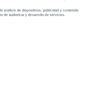
-
23
km/h
9
-
20
km/h
11
-
23
km/h
14
-
26
km/h
e análisis de dispositivos, publicidad y contenido
n de audiencia y desarrollo de servicios.
Este
4 Medio
6
-
13 km/h
FPS:
6-10
Sureste
6 Alto
10
-
18 km/h
FPS:
15-25
Sureste
8 ¡Muy Alto!
12
-
21 km/h
FPS:
25-50
Sur
8 ¡Muy Alto!
11
-
21 km/h
FPS:
25-50
Sur
8 ¡Muy Alto!
11
-
20 km/h
FPS:
25-50