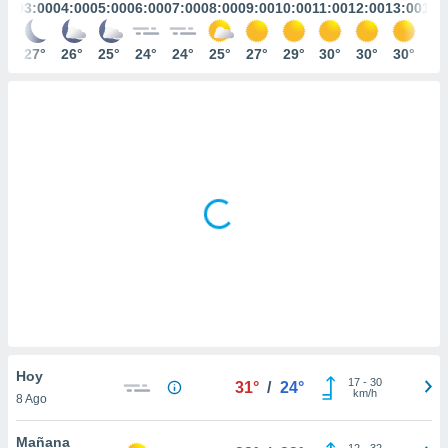
mación
:00
03:00
04:00
05:00
06:00
07:00
08:00
09:00
10:00
11:00
12:00
13:00
14:
ediante
ecnologías
8°
27°
26°
25°
24°
24°
25°
27°
29°
30°
30°
30°
31
nos permite
estra
ara seguir
e contenido
ACEPTAR
stándares
Y
sin coste.
CONTINUAR
 botón
continuar",
CONFIGURACIÓN
der a la
ndo la
 de todas
, ya sean
de nuestros
 nos
 y análisis
Hoy
tamiento en
17
-
30
31°
/
24°
km/h
b, así como
8 Ago
un perfil
para
Mañana
12
-
32