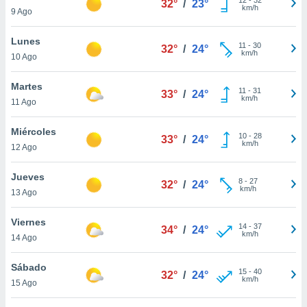
32°
/
23°
ublicidad y
km/h
9 Ago
do en
Lunes
 mismo.
11
-
30
32°
/
24°
km/h
sultar más
10 Ago
 en nuestra
 Cookies
y
Martes
11
-
31
33°
/
24°
ualquier
km/h
11 Ago
ento
Miércoles
 botón
10
-
28
33°
/
24°
km/h
12 Ago
ación de
kies
 disponible
Jueves
8
-
27
32°
/
24°
e nuestra
km/h
13 Ago
.
Viernes
IVAMENTE,
14
-
37
34°
/
24°
km/h
14 Ago
as
Sábado
15
-
40
32°
/
24°
 a cookies
km/h
15 Ago
 no aceptar