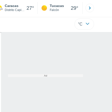
Caracas
Tucacas
La Guaira
27°
29°
Distrito Capital
Falcón
Di
°C