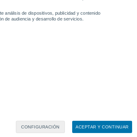
e análisis de dispositivos, publicidad y contenido
n de audiencia y desarrollo de servicios.
Leaflet
|
©
OpenStreetMap
|
ECMWF
by © Meteored
CONFIGURACIÓN
ACEPTAR Y CONTINUAR