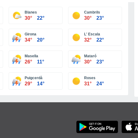
Blanes
Cambrils
30°
22°
30°
23°
Girona
L' Escala
34°
20°
32°
22°
Masella
Mataró
26°
11°
30°
23°
Puigcerdà
Roses
29°
14°
31°
24°