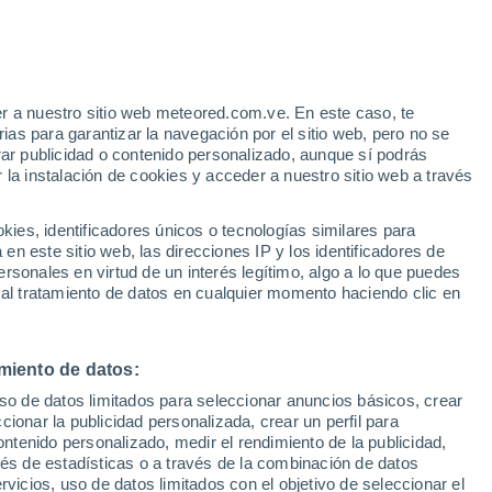
35°
22°
20°
29°
11°
La Jonquera
r a nuestro sitio web meteored.com.ve. En este caso, te
25°
Vall de Nuria
25°
as para garantizar la navegación por el sitio web, pero no se
Cadaqués
14°
rar publicidad o contenido personalizado, aunque sí podrás
 del
34°
mte
 la instalación de cookies y acceder a nuestro sitio web a través
34°
20°
19°
Girona
Vic
es, identificadores únicos o tecnologías similares para
34°
n este sitio web, las direcciones IP y los identificadores de
20°
rsonales en virtud de un interés legítimo, algo a lo que puedes
Sant
Salvador de
 al tratamiento de datos en cualquier momento haciendo clic en
Guardiola
31°
24°
Barcelona
30°
24°
miento de datos:
ilanova i la
Geltrú
uso de datos limitados para seleccionar anuncios básicos, crear
ccionar la publicidad personalizada, crear un perfil para
ontenido personalizado, medir el rendimiento de la publicidad,
vés de estadísticas o a través de la combinación de datos
rvicios, uso de datos limitados con el objetivo de seleccionar el