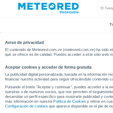
T
Aviso de privacidad
El contenido de Meteored.com.ve (meteored.com.ve) ha sido ela
que se ofrece es de calidad. Puedes acceder a este sitio web m
Aceptar cookies y acceder de forma gratuita
Inicio
España
Cataluña
La publicidad digital personalizada, basada en la información r
financiar nuestra actividad para seguir ofreciéndote contenido c
Tiempo en Cataluña
Pulsando el botón "Aceptar y continuar", puedes acceder a la w
nuestras o de nuestros socios, que nos permiten el seguimiento
desarrollar un perfil específico para mostrarte publicidad y co
Hoy, 7 agosto
Todo el día
Símbolo
más información en nuestra
Política de Cookies
y retirar en cu
Configuración de cookies
que aparece disponible en el pie de n
26°