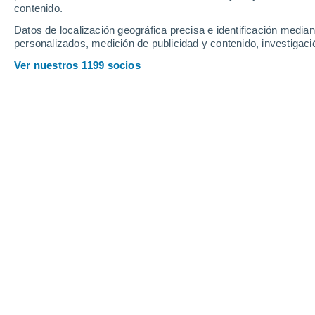
24°
contenido.
Sant Carles
de la Ràpita
Datos de localización geográfica precisa e identificación mediant
Provincias Cataluña
personalizados, medición de publicidad y contenido, investigació
Ver nuestros 1199 socios
Principales ciudades