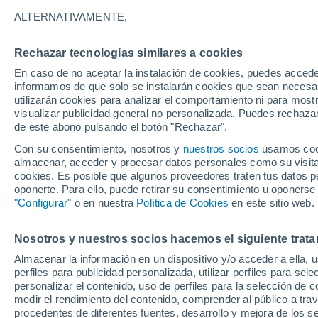
14°
ALTERNATIVAMENTE,
Baqueira
Beret
Rechazar tecnologías similares a cookies
En caso de no aceptar la instalación de cookies, puedes accede
36°
informamos de que solo se instalarán cookies que sean necesari
21°
utilizarán cookies para analizar el comportamiento ni para most
Port
Tremp
Co
visualizar publicidad general no personalizada. Puedes rechazar
de este abono pulsando el botón "Rechazar".
Con su consentimiento, nosotros y
nuestros socios
usamos cooki
35°
almacenar, acceder y procesar datos personales como su visita e
38°
22°
cookies. Es posible que algunos proveedores traten tus datos pe
24°
Tàrrega
Lleida
oponerte. Para ello, puede retirar su consentimiento u oponerse
"Configurar"
o en nuestra
Política de Cookies
en este sitio web.
Nosotros y nuestros socios hacemos el siguiente trata
33°
30°
V
32°
21°
24°
Almacenar la información en un dispositivo y/o acceder a ella, 
21°
Batea
Salou
perfiles para publicidad personalizada, utilizar perfiles para sele
Tivissa
personalizar el contenido, uso de perfiles para la selección de c
medir el rendimiento del contenido, comprender al público a tra
procedentes de diferentes fuentes, desarrollo y mejora de los se
31°