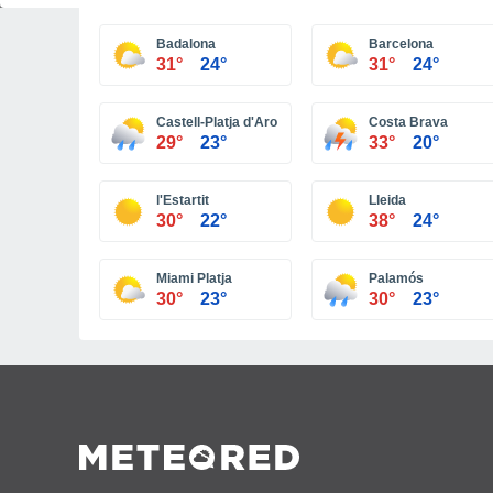
Badalona
Barcelona
31°
24°
31°
24°
Castell-Platja d'Aro
Costa Brava
29°
23°
33°
20°
l'Estartit
Lleida
30°
22°
38°
24°
Miami Platja
Palamós
30°
23°
30°
23°