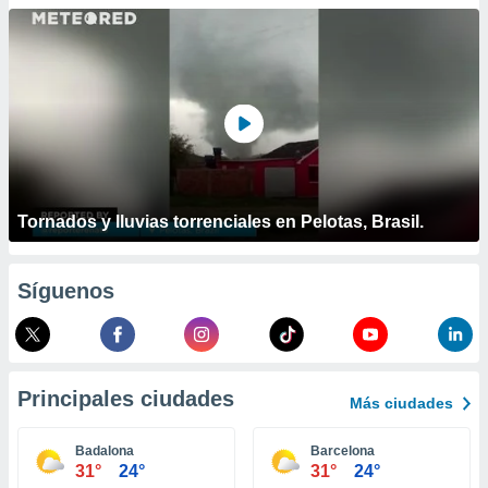
ublicidad y
do en
 mismo.
sultar más
 en nuestra
 Cookies
y
ualquier
ento
 botón
Tornados y lluvias torrenciales en Pelotas, Brasil.
ación de
kies
 disponible
Síguenos
e nuestra
.
IVAMENTE,
Principales ciudades
Más ciudades
as
 a cookies
Badalona
Barcelona
31°
24°
31°
24°
 no aceptar