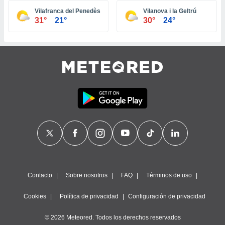
ste abono
Vilafranca del Penedès
Vilanova i la Geltrú
 botón
31°
21°
30°
24°
.
nto,
cios
kies,
ores únicos
as similares
nar,
rocesar
onales como
 este sitio
recciones IP
ficadores de
 posible
s
Contacto
Sobre nosotros
FAQ
Términos de uso
 traten tus
nales en
Cookies
Política de privacidad
Configuración de privacidad
 interés
go a lo que
© 2026 Meteored. Todos los derechos reservados
nerte. Para