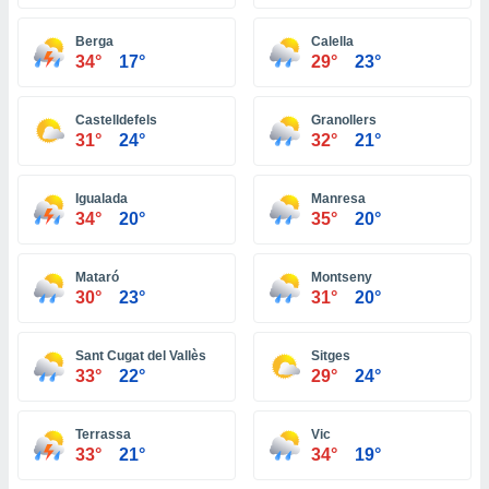
ón de
uedes
Berga
Calella
uestro sitio
34°
17°
29°
23°
ed.com.ve.
o, te
 de que
Castelldefels
Granollers
talarán
31°
24°
32°
21°
e sean
para
a
Igualada
Manresa
por el sitio
34°
20°
35°
20°
o se
cookies para
Mataró
Montseny
nto ni para
30°
23°
31°
20°
licidad o
Sant Cugat del Vallès
Sitges
ado, aunque
33°
22°
29°
24°
sualizar
general no
ada. Puedes
Terrassa
Vic
 instalación
33°
21°
34°
19°
y acceder a
io web a