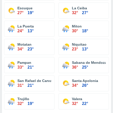
Escuque
La Ceiba
27°
19°
32°
27°
La Puerta
Miton
24°
13°
30°
18°
Motatan
Niquitao
34°
23°
23°
13°
Pampan
Sabana de Mendoza
33°
21°
36°
25°
San Rafael de Carvajal
Santa Apolonia
31°
21°
34°
26°
Trujillo
Valera
32°
19°
32°
22°