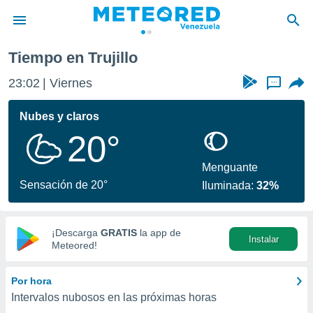
Tiempo en Trujillo
privacidad
23:02
Viernes
...
o de
om.ve
com.ve) ha
Nubes y claros
ado por
20°
es para
ue la
 que se
Menguante
e calidad.
Sensación de 20°
Iluminada:
32%
eder a este
ediante las
opciones:
¡Descarga
GRATIS
la app de
Instalar
ookies y
Meteored!
e forma
Por hora
d digital
Intervalos nubosos en las próximas horas
ada, basada