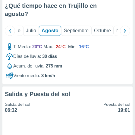
ados con el
¿Qué tiempo hace en Trujillo en
 seleccionar
o.
agosto
?
calización
precisa e
yo
Junio
Julio
Agosto
Septiembre
Octubre
Noviemb
ión mediante
, publicidad
T. Media:
20°C
Max.:
24°C
Min:
16°C
dos,
Días de lluvia:
30
días
 publicidad
Acum. de lluvia:
275 mm
,
ón de
Viento medio:
3 km/h
 desarrollo
s.
Salida y Puesta del sol
tros 1199
ios
Salida del sol
Puesta del sol
06:32
19:01