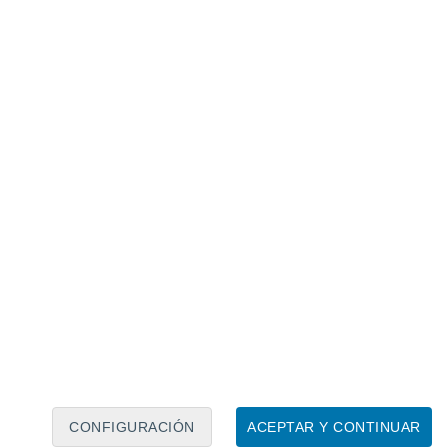
Calendario lunar
Lun
Mar
Mié
Jue
Vie
Sáb
Dom
7
8
9
10
11
12
13
14
15
16
17
18
19
20
CONFIGURACIÓN
ACEPTAR Y CONTINUAR