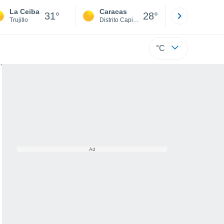
La Ceiba
Caracas
Tucacas
31°
28°
Trujillo
Distrito Capital
Falcón
°C