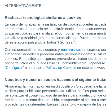
31°
ALTERNATIVAMENTE,
Rechazar tecnologías similares a cookies
UV
10 ¡Mu
Alto!
En caso de no aceptar la instalación de cookies, puedes accede
Sensación de 35°
FPS
25-50
informamos de que solo se instalarán cookies que sean necesari
utilizarán cookies para analizar el comportamiento ni para most
visualizar publicidad general no personalizada. Puedes rechazar
de este abono pulsando el botón "Rechazar".
Tiempo 1 - 7 días
Mapa de nubosidad
Radar de llu
Con su consentimiento, nosotros y
nuestros socios
usamos cooki
almacenar, acceder y procesar datos personales como su visita e
cookies. Es posible que algunos proveedores traten tus datos pe
oponerte. Para ello, puede retirar su consentimiento u oponerse
Mañana
Domingo
Hoy
"Configurar"
o en nuestra
Política de Cookies
en este sitio web.
8 Ago
9 Ago
7 Ago
Nosotros y nuestros socios hacemos el siguiente trata
Almacenar la información en un dispositivo y/o acceder a ella, 
30%
60%
perfiles para publicidad personalizada, utilizar perfiles para sele
0.5 mm
4.1 mm
personalizar el contenido, uso de perfiles para la selección de c
32°
/
27°
32°
/
27°
32°
/
27°
medir el rendimiento del contenido, comprender al público a tra
procedentes de diferentes fuentes, desarrollo y mejora de los se