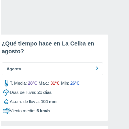
¿Qué tiempo hace en La Ceiba en
agosto
?
Agosto
T. Media:
28°C
Max.:
31°C
Min:
26°C
Días de lluvia:
21
días
Acum. de lluvia:
104 mm
Viento medio:
6 km/h