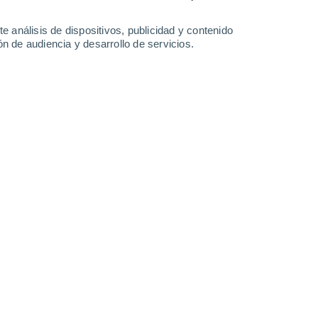
-
28
km/h
14
-
28
km/h
15
-
29
km/h
14
-
31
km/h
e análisis de dispositivos, publicidad y contenido
n de audiencia y desarrollo de servicios.
Oeste
10 ¡Muy Alto!
17
-
31 km/h
FPS:
25-50
Oeste
7 Alto
18
-
33 km/h
FPS:
15-25
Oeste
4 Medio
16
-
31 km/h
FPS:
6-10
Oeste
2 Bajo
15
-
29 km/h
FPS:
no
Oeste
0 Bajo
12
-
27 km/h
FPS:
no