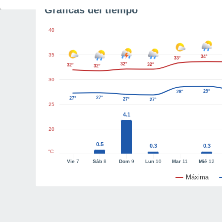
Gráficas del tiempo
40
35
34°
33°
32°
32°
32°
32°
30
29°
28°
27°
27°
27°
27°
25
4.1
20
0.5
0.3
0.3
°C
Vie
7
Sáb
8
Dom
9
Lun
10
Mar
11
Mié
12
Máxima