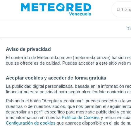
T
Aviso de privacidad
El contenido de Meteored.com.ve (meteored.com.ve) ha sido ela
que se ofrece es de calidad. Puedes acceder a este sitio web m
Aceptar cookies y acceder de forma gratuita
Inicio
Estado de Trujillo
La Ceiba
La publicidad digital personalizada, basada en la información r
financiar nuestra actividad para seguir ofreciéndote contenido c
Tiempo en La Ceiba
Pulsando el botón "Aceptar y continuar", puedes acceder a la w
nuestras o de nuestros socios, que nos permiten el seguimiento
13:37
Viernes
desarrollar un perfil específico para mostrarte publicidad y co
más información en nuestra
Política de Cookies
y retirar en cu
Configuración de cookies
que aparece disponible en el pie de n
Soleado