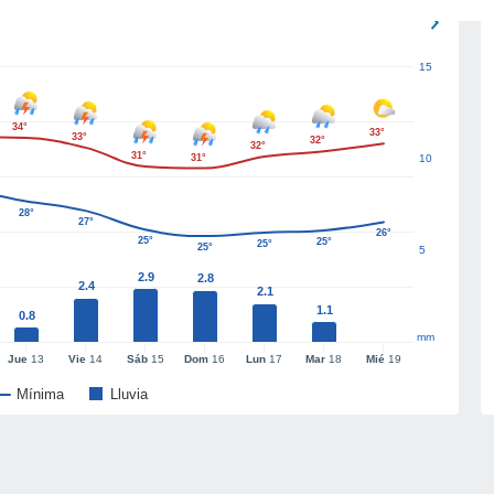
15
34°
33°
33°
32°
32°
31°
31°
10
28°
27°
26°
25°
25°
25°
25°
5
2.9
2.8
2.4
2.1
1.1
0.8
mm
Jue
13
Vie
14
Sáb
15
Dom
16
Lun
17
Mar
18
Mié
19
Mínima
Lluvia