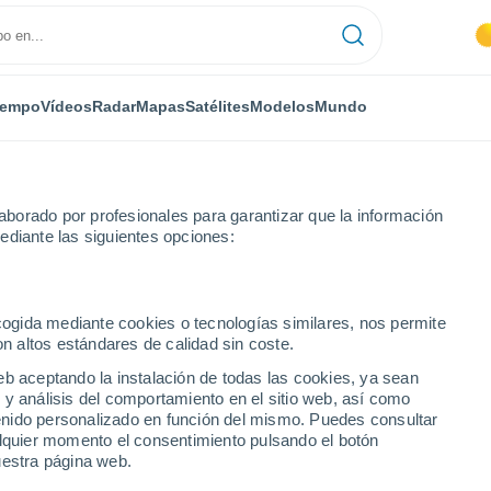
iempo
Vídeos
Radar
Mapas
Satélites
Modelos
Mundo
borado por profesionales para garantizar que la información
ediante las siguientes opciones:
ecogida mediante cookies o tecnologías similares, nos permite
on altos estándares de calidad sin coste.
eb aceptando la instalación de todas las cookies, ya sean
 y análisis del comportamiento en el sitio web, así como
...
ntenido personalizado en función del mismo. Puedes consultar
alquier momento el consentimiento pulsando el botón
Por hora
uestra página web.
Calor Húmedo Sofocante en las
próximas horas