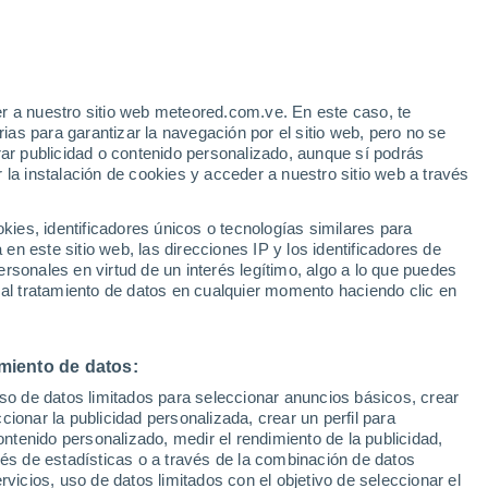
y
r a nuestro sitio web meteored.com.ve. En este caso, te
as para garantizar la navegación por el sitio web, pero no se
rar publicidad o contenido personalizado, aunque sí podrás
 la instalación de cookies y acceder a nuestro sitio web a través
via
Satélites
Modelos
es, identificadores únicos o tecnologías similares para
n este sitio web, las direcciones IP y los identificadores de
rsonales en virtud de un interés legítimo, algo a lo que puedes
 al tratamiento de datos en cualquier momento haciendo clic en
Lunes
Martes
Miércoles
Jueves
10 Ago
11 Ago
12 Ago
13 Ago
miento de datos:
uso de datos limitados para seleccionar anuncios básicos, crear
60%
50%
70%
ccionar la publicidad personalizada, crear un perfil para
0.3 mm
0.3 mm
0.8 mm
ontenido personalizado, medir el rendimiento de la publicidad,
32°
/
27°
33°
/
28°
34°
/
29°
34°
/
28°
vés de estadísticas o a través de la combinación de datos
rvicios, uso de datos limitados con el objetivo de seleccionar el