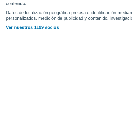
contenido.
17
-
31
km/h
13
-
26
km/h
14
18
-
33
km/h
Datos de localización geográfica precisa e identificación mediant
personalizados, medición de publicidad y contenido, investigació
Tiempo en La Ceiba hoy
, 7 de agosto
Ver nuestros 1199 socios
Soleado
31°
14:00
Sensación T.
35°
Soleado
31°
15:00
Sensación T.
36°
Nubes y claros
31°
16:00
Sensación T.
36°
Nubes y claros
30°
17:00
Sensación T.
36°
Nubes y claros
30°
18:00
Sensación T.
36°