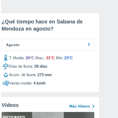
¿Qué tiempo hace en Sabana de
Mendoza en
agosto
?
Agosto
T. Media:
26°C
Max.:
31°C
Min:
23°C
Días de lluvia:
29
días
Acum. de lluvia:
273 mm
Viento medio:
4 km/h
Vídeos
Más Vídeos