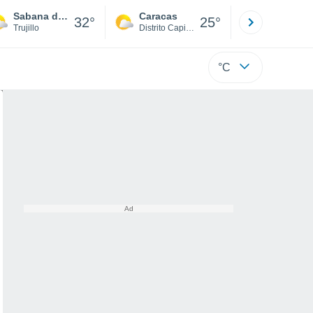
Sabana de Mendoza
Caracas
Tucacas
32°
25°
Trujillo
Distrito Capital
Falcón
°C