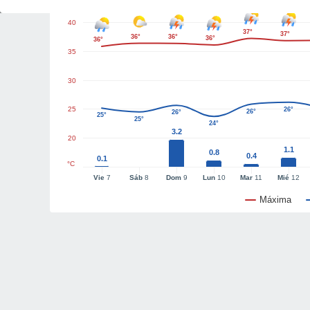
40
37°
37°
36°
36°
36°
36°
35
30
25
26°
26°
26°
25°
25°
24°
3.2
20
1.1
0.8
0.4
0.1
°C
Vie
7
Sáb
8
Dom
9
Lun
10
Mar
11
Mié
12
Máxima