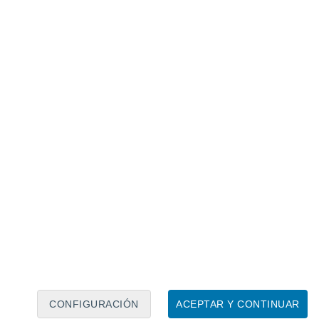
Calendario lunar
Lun
Mar
Mié
Jue
Vie
Sáb
Dom
7
8
9
10
11
12
13
14
15
16
17
18
19
20
CONFIGURACIÓN
ACEPTAR Y CONTINUAR
20