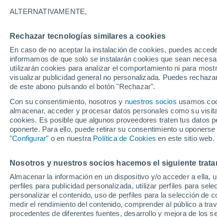
34°
ALTERNATIVAMENTE,
Rechazar tecnologías similares a cookies
Oeste
En caso de no aceptar la instalación de cookies, puedes accede
Sensación de 36°
14
-
35 km
informamos de que solo se instalarán cookies que sean necesari
utilizarán cookies para analizar el comportamiento ni para most
visualizar publicidad general no personalizada. Puedes rechazar
de este abono pulsando el botón "Rechazar".
Tiempo 1 - 7 días
Mapa de nubosidad
Radar de llu
Con su consentimiento, nosotros y
nuestros socios
usamos cooki
almacenar, acceder y procesar datos personales como su visita e
cookies. Es posible que algunos proveedores traten tus datos pe
oponerte. Para ello, puede retirar su consentimiento u oponerse
Mañana
Domingo
Hoy
"Configurar"
o en nuestra
Política de Cookies
en este sitio web.
8 Ago
9 Ago
7 Ago
Nosotros y nuestros socios hacemos el siguiente trata
Almacenar la información en un dispositivo y/o acceder a ella, 
60%
40%
perfiles para publicidad personalizada, utilizar perfiles para sele
3.2 mm
0.1 mm
personalizar el contenido, uso de perfiles para la selección de c
36°
/
25°
36°
/
26°
36°
/
25°
medir el rendimiento del contenido, comprender al público a tra
procedentes de diferentes fuentes, desarrollo y mejora de los se