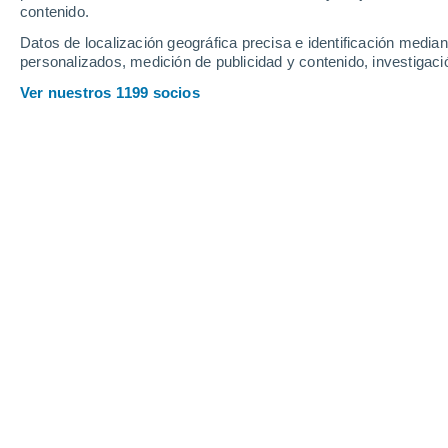
contenido.
14
-
37
km/h
13
-
36
km/h
13
14
-
36
km/h
Datos de localización geográfica precisa e identificación mediant
personalizados, medición de publicidad y contenido, investigació
Tiempo en Sabana de Mendoza hoy
, 
Ver nuestros 1199 socios
Nubes y claro
34°
17:00
Sensación T.
36
Nubes y claro
32°
18:00
Sensación T.
34
Nubes y claro
31°
19:00
Sensación T.
33
Nubes y claro
29°
20:00
Sensación T.
32
Nubes y claro
29°
21:00
Sensación T.
31