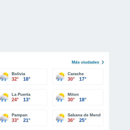
Más ciudades
Bolivia
Carache
32°
18°
30°
17°
La Puerta
Miton
24°
13°
30°
18°
Pampan
Sabana de Mendoza
33°
21°
36°
25°