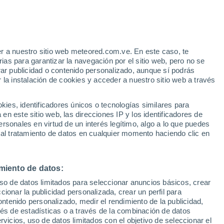
r a nuestro sitio web meteored.com.ve. En este caso, te
/h
as para garantizar la navegación por el sitio web, pero no se
rar publicidad o contenido personalizado, aunque sí podrás
 la instalación de cookies y acceder a nuestro sitio web a través
via
Satélites
Modelos
es, identificadores únicos o tecnologías similares para
n este sitio web, las direcciones IP y los identificadores de
rsonales en virtud de un interés legítimo, algo a lo que puedes
 al tratamiento de datos en cualquier momento haciendo clic en
Lunes
Martes
Miércoles
Jueves
10 Ago
11 Ago
12 Ago
13 Ago
miento de datos:
uso de datos limitados para seleccionar anuncios básicos, crear
30%
40%
70%
80%
ccionar la publicidad personalizada, crear un perfil para
0.8 mm
0.4 mm
1.1 mm
1.6 mm
ontenido personalizado, medir el rendimiento de la publicidad,
36°
/
24°
37°
/
26°
37°
/
26°
37°
/
25°
vés de estadísticas o a través de la combinación de datos
rvicios, uso de datos limitados con el objetivo de seleccionar el