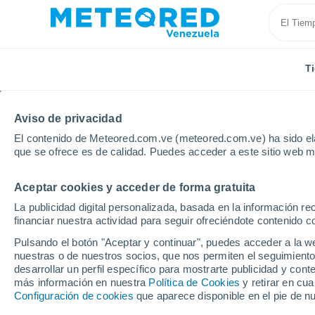
T
Aviso de privacidad
El contenido de Meteored.com.ve (meteored.com.ve) ha sido ela
que se ofrece es de calidad. Puedes acceder a este sitio web m
Aceptar cookies y acceder de forma gratuita
Inicio
Estado de Trujillo
Sabana de Mendoza
La publicidad digital personalizada, basada en la información r
financiar nuestra actividad para seguir ofreciéndote contenido c
Tiempo en Sabana de 
Pulsando el botón "Aceptar y continuar", puedes acceder a la w
nuestras o de nuestros socios, que nos permiten el seguimiento
17:23
Viernes
desarrollar un perfil específico para mostrarte publicidad y co
más información en nuestra
Política de Cookies
y retirar en cu
Configuración de cookies
que aparece disponible en el pie de n
Nubes y claros