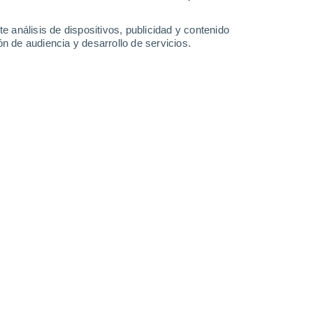
-
35
km/h
13
-
36
km/h
14
-
39
km/h
11
-
35
km/h
e análisis de dispositivos, publicidad y contenido
n de audiencia y desarrollo de servicios.
7 de agosto
s
Oeste
2 Bajo
°
14
-
35 km/h
FPS:
no
s
Oeste
0 Bajo
°
13
-
35 km/h
FPS:
no
s
Oeste
0 Bajo
°
11
-
30 km/h
FPS:
no
s
Suroeste
0 Bajo
°
6
-
23 km/h
FPS:
no
s
Sur
0 Bajo
°
6
-
16 km/h
FPS:
no