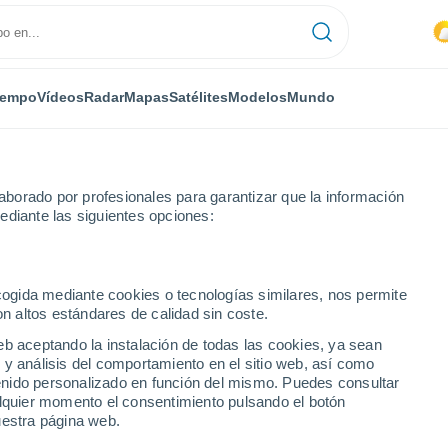
iempo
Vídeos
Radar
Mapas
Satélites
Modelos
Mundo
borado por profesionales para garantizar que la información
ediante las siguientes opciones:
ecogida mediante cookies o tecnologías similares, nos permite
on altos estándares de calidad sin coste.
Mendoza
eb aceptando la instalación de todas las cookies, ya sean
 y análisis del comportamiento en el sitio web, así como
...
ntenido personalizado en función del mismo. Puedes consultar
alquier momento el consentimiento pulsando el botón
Por hora
uestra página web.
Calor Húmedo Sofocante en las
próximas horas