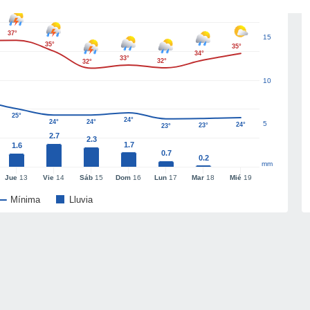
37°
15
35°
35°
34°
33°
32°
32°
10
25°
24°
24°
24°
5
24°
23°
23°
2.7
2.3
1.7
1.6
0.7
0.2
mm
Jue
13
Vie
14
Sáb
15
Dom
16
Lun
17
Mar
18
Mié
19
Mínima
Lluvia