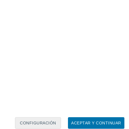
Calendario lunar
Lun
Mar
Mié
Jue
Vie
Sáb
Dom
7
8
9
10
11
12
13
14
15
16
17
18
19
20
CONFIGURACIÓN
ACEPTAR Y CONTINUAR