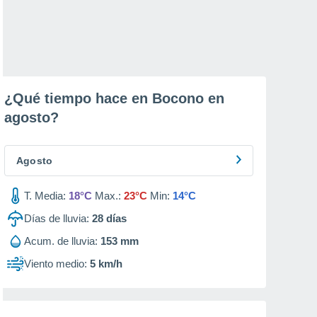
¿Qué tiempo hace en Bocono en
agosto
?
Agosto
T. Media:
18°C
Max.:
23°C
Min:
14°C
Días de lluvia:
28
días
Acum. de lluvia:
153 mm
Viento medio:
5 km/h