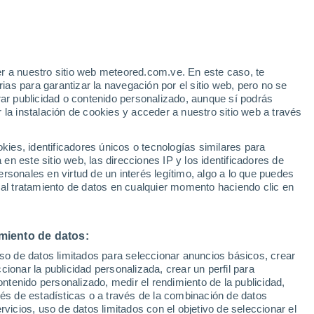
e
r a nuestro sitio web meteored.com.ve. En este caso, te
:
32%
as para garantizar la navegación por el sitio web, pero no se
rar publicidad o contenido personalizado, aunque sí podrás
 la instalación de cookies y acceder a nuestro sitio web a través
via
Satélites
Modelos
es, identificadores únicos o tecnologías similares para
n este sitio web, las direcciones IP y los identificadores de
rsonales en virtud de un interés legítimo, algo a lo que puedes
 al tratamiento de datos en cualquier momento haciendo clic en
Lunes
Martes
Miércoles
Jueves
10 Ago
11 Ago
12 Ago
13 Ago
miento de datos:
uso de datos limitados para seleccionar anuncios básicos, crear
80%
90%
80%
90%
ccionar la publicidad personalizada, crear un perfil para
1.2 mm
3.2 mm
0.2 mm
1.8 mm
ontenido personalizado, medir el rendimiento de la publicidad,
27°
/
16°
25°
/
16°
27°
/
15°
27°
/
15°
vés de estadísticas o a través de la combinación de datos
rvicios, uso de datos limitados con el objetivo de seleccionar el