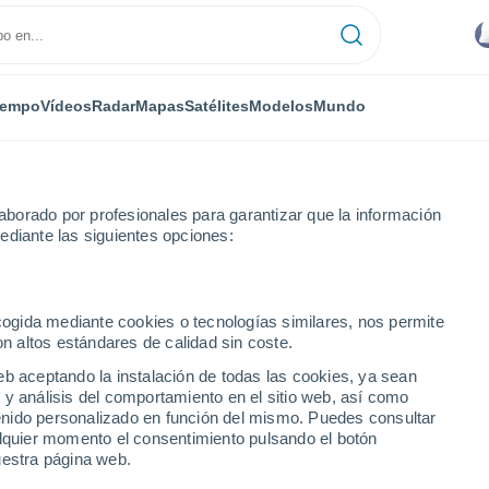
iempo
Vídeos
Radar
Mapas
Satélites
Modelos
Mundo
borado por profesionales para garantizar que la información
ediante las siguientes opciones:
ecogida mediante cookies o tecnologías similares, nos permite
on altos estándares de calidad sin coste.
eb aceptando la instalación de todas las cookies, ya sean
 y análisis del comportamiento en el sitio web, así como
...
ntenido personalizado en función del mismo. Puedes consultar
alquier momento el consentimiento pulsando el botón
Por hora
uestra página web.
Intervalos nubosos en las
próximas horas