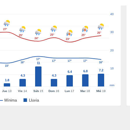
40
27°
30
26°
25°
25°
25°
24°
23°
20
17°
17°
17°
17°
16°
16°
11
15°
10
7.2
6.8
6.4
4.3
4.3
1.8
mm
Jue
13
Vie
14
Sáb
15
Dom
16
Lun
17
Mar
18
Mié
19
Mínima
Lluvia