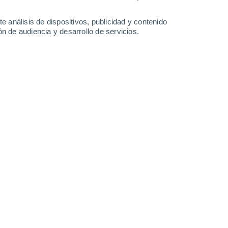
-
45
km/h
9
-
47
km/h
8
-
41
km/h
7
-
38
km/h
e análisis de dispositivos, publicidad y contenido
n de audiencia y desarrollo de servicios.
uboso
esta mañana
, con temperaturas alrededor de
22°C
.
Por
te nuboso y con temperaturas en torno a los
25°C
.
Durante la
anas a los
18°C
.
Vientos del Sureste a lo largo del día, con una
s
Sureste
2 Bajo
6°
6
-
31 km/h
FPS:
no
s
Sureste
0 Bajo
5°
4
-
29 km/h
FPS:
no
s
Sureste
0 Bajo
0°
3
-
25 km/h
FPS:
no
s
Sureste
0 Bajo
9°
3
-
26 km/h
FPS:
no