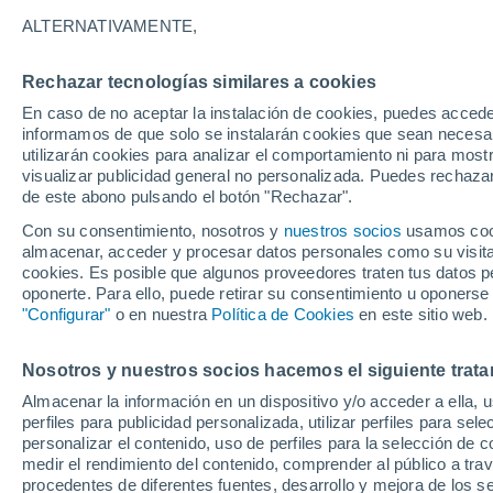
18°
ALTERNATIVAMENTE,
Rechazar tecnologías similares a cookies
Menguant
En caso de no aceptar la instalación de cookies, puedes accede
Iluminada
Sensación de 18°
informamos de que solo se instalarán cookies que sean necesari
utilizarán cookies para analizar el comportamiento ni para most
visualizar publicidad general no personalizada. Puedes rechazar
de este abono pulsando el botón "Rechazar".
Tiempo 1 - 7 días
Mapa de nubosidad
Radar de llu
Con su consentimiento, nosotros y
nuestros socios
usamos cooki
almacenar, acceder y procesar datos personales como su visita e
cookies. Es posible que algunos proveedores traten tus datos pe
oponerte. Para ello, puede retirar su consentimiento u oponerse
Mañana
Domingo
Hoy
"Configurar"
o en nuestra
Política de Cookies
en este sitio web.
8 Ago
9 Ago
7 Ago
Nosotros y nuestros socios hacemos el siguiente trata
Almacenar la información en un dispositivo y/o acceder a ella, 
80%
90%
70%
perfiles para publicidad personalizada, utilizar perfiles para sele
3.5 mm
7.8 mm
0.8 mm
personalizar el contenido, uso de perfiles para la selección de c
26°
/
16°
25°
/
17°
27°
/
16°
medir el rendimiento del contenido, comprender al público a tra
procedentes de diferentes fuentes, desarrollo y mejora de los se