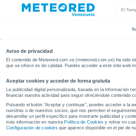
T
Aviso de privacidad
El contenido de Meteored.com.ve (meteored.com.ve) ha sido ela
que se ofrece es de calidad. Puedes acceder a este sitio web m
Aceptar cookies y acceder de forma gratuita
Inicio
Estado de Trujillo
Bocono
La publicidad digital personalizada, basada en la información r
financiar nuestra actividad para seguir ofreciéndote contenido c
Tiempo en Bocono
Pulsando el botón "Aceptar y continuar", puedes acceder a la w
nuestras o de nuestros socios, que nos permiten el seguimiento
21:28
Viernes
desarrollar un perfil específico para mostrarte publicidad y co
más información en nuestra
Política de Cookies
y retirar en cu
Configuración de cookies
que aparece disponible en el pie de n
Nubes y claros