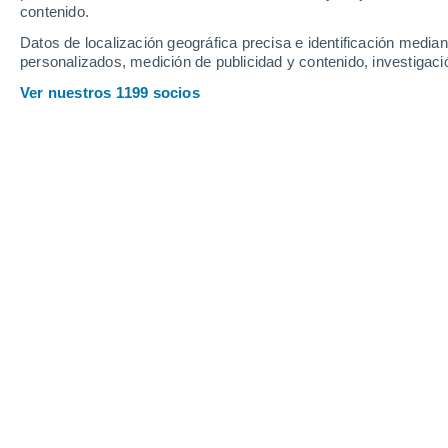
contenido.
8
-
40
km/h
6
-
36
km/h
9
8
-
38
km/h
Datos de localización geográfica precisa e identificación mediant
personalizados, medición de publicidad y contenido, investigació
Tiempo en Bocono hoy
, 7 de agosto
Ver nuestros 1199 socios
Tiempo en Bocono hoy
Hoy en Bocono, lluvia débil con cielo parcialmente n
la tarde
, tendremos lluvia débil con cielo parcialmen
noche
, habrá nubes y claros con temperaturas cerc
velocidad media de
8 km/h
.
Nubes y claro
25°
17:00
Sensación T.
2
Nubes y claro
23°
18:00
Sensación T.
2
Nubes y claro
20°
19:00
Sensación T.
2
Nubes y claro
19°
20:00
Sensación T.
1