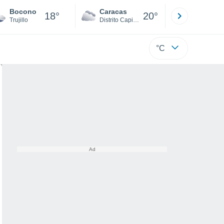
Bocono
Caracas
Tucacas
18°
20°
Trujillo
Distrito Capital
Falcón
°C