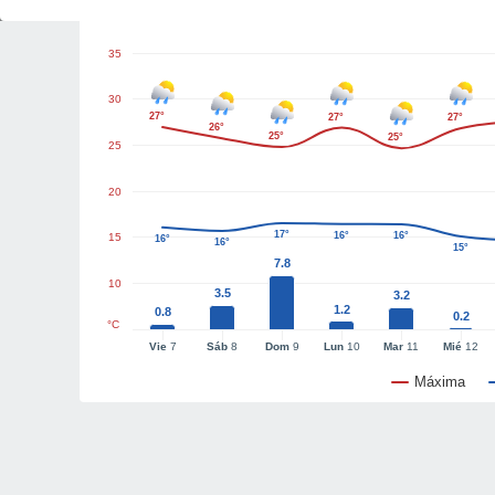
Gráficas del tiempo
35
30
27°
27°
27°
26°
25°
25°
25
20
17°
16°
16°
15
16°
16°
15°
7.8
10
3.5
3.2
1.2
0.8
0.2
°C
Vie
7
Sáb
8
Dom
9
Lun
10
Mar
11
Mié
12
Máxima