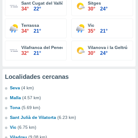
Sant Cugat del Vallès
Sitges
34°
22°
30°
24°
Terrassa
Vic
34°
21°
35°
21°
Vilafranca del Penedès
Vilanova i la Geltrú
32°
21°
30°
24°
Localidades cercanas
Seva
(4 km)
Malla
(4.57 km)
Tona
(5.69 km)
Sant Julià de Vilatorta
(6.23 km)
Vic
(6.75 km)
Viladrau
(9.08 km)