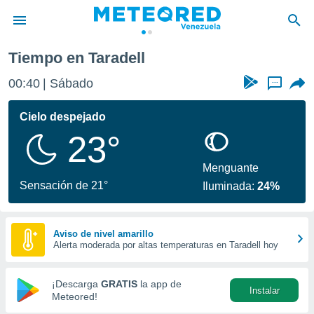
l
Tiempo en Taradell
privacidad
00:40
Sábado
...
o de
om.ve
com.ve) ha
Cielo despejado
ado por
23°
es para
ue la
 que se
Menguante
e calidad.
Sensación de 21°
Iluminada:
24%
eder a este
ediante las
opciones:
Aviso de nivel amarillo
Alerta moderada por altas temperaturas en Taradell hoy
ookies y
e forma
¡Descarga
GRATIS
la app de
Instalar
d digital
Meteored!
ada, basada