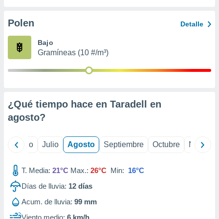
ados con el
 seleccionar
o.
Polen
Detalle
calización
Bajo
precisa e
Gramíneas (10 #/m³)
ión mediante
, publicidad
dos,
 publicidad
¿Qué tiempo hace en Taradell en
,
agosto
?
ón de
 desarrollo
s.
yo
Junio
Julio
Agosto
Septiembre
Octubre
Noviemb
tros 1199
ios
T. Media:
21°C
Max.:
26°C
Min:
16°C
Días de lluvia:
12
días
Acum. de lluvia:
99 mm
Viento medio:
6 km/h