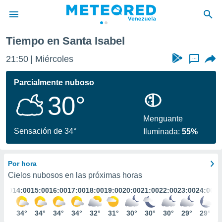
Tiempo en Santa Isabel
privacidad
21:50
Miércoles
...
o de
om.ve
com.ve) ha
Parcialmente nuboso
ado por
30°
es para
ue la
 que se
Menguante
e calidad.
Sensación de 34°
Iluminada:
55%
eder a este
ediante las
opciones:
Por hora
ookies y
Cielos nubosos en las próximas horas
e forma
3:00
14:00
15:00
16:00
17:00
18:00
19:00
20:00
21:00
22:00
23:00
24:00
d digital
34°
34°
34°
34°
34°
32°
31°
30°
30°
30°
29°
29°
ada, basada