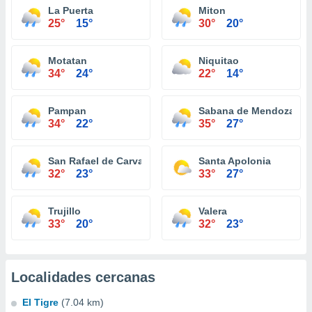
La Puerta
Miton
25°
15°
30°
20°
Motatan
Niquitao
34°
24°
22°
14°
Pampan
Sabana de Mendoza
34°
22°
35°
27°
San Rafael de Carvajal
Santa Apolonia
32°
23°
33°
27°
Trujillo
Valera
33°
20°
32°
23°
Localidades cercanas
El Tigre
(7.04 km)