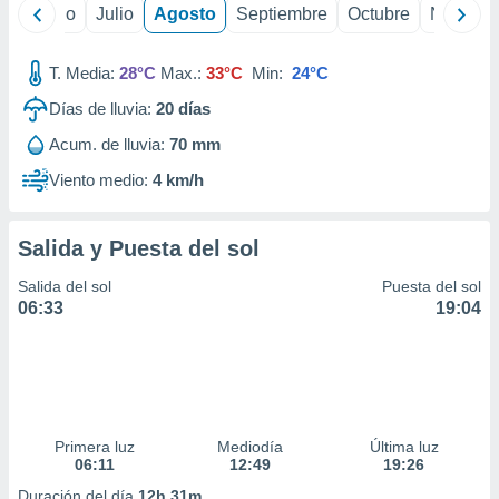
ados con el
yo
Junio
Julio
Agosto
Septiembre
Octubre
Noviemb
 seleccionar
o.
T. Media:
28°C
Max.:
33°C
Min:
24°C
calización
precisa e
Días de lluvia:
20
días
ión mediante
Acum. de lluvia:
70 mm
, publicidad
Viento medio:
4 km/h
dos,
 publicidad
Salida y Puesta del sol
,
ón de
Salida del sol
Puesta del sol
 desarrollo
06:33
19:04
s.
tros 1199
ios
Primera luz
Mediodía
Última luz
06:11
12:49
19:26
Duración del día
12h 31m