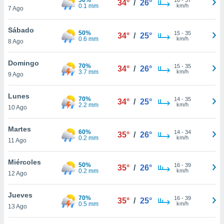
34°
/
26°
ublicidad y
0.1 mm
km/h
7 Ago
do en
Sábado
 mismo.
50%
15
-
35
34°
/
25°
0.6 mm
km/h
sultar más
8 Ago
 en nuestra
 Cookies
y
Domingo
70%
15
-
35
34°
/
26°
ualquier
3.7 mm
km/h
9 Ago
ento
Lunes
 botón
70%
14
-
35
34°
/
25°
2.2 mm
km/h
10 Ago
ación de
kies
 disponible
Martes
60%
14
-
34
35°
/
26°
e nuestra
0.2 mm
km/h
11 Ago
.
Miércoles
50%
IVAMENTE,
16
-
39
35°
/
26°
0.2 mm
km/h
12 Ago
as
Jueves
70%
16
-
39
35°
/
25°
 a cookies
0.5 mm
km/h
13 Ago
 no aceptar