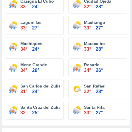
Casigua El Cubo
Ciudad Ojeda
33°
24°
32°
28°
Lagunillas
Machango
33°
27°
33°
27°
Machiques
Maracaibo
34°
24°
33°
28°
Mene Grande
Rosario
34°
26°
34°
26°
San Carlos del Zulia
San Rafael
31°
24°
32°
28°
Santa Cruz del Zulia
Santa Rita
32°
25°
33°
27°