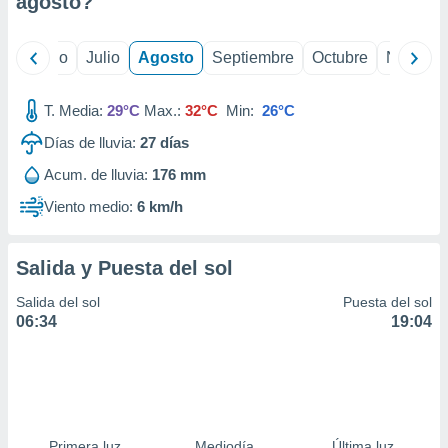
agosto
?
ados con el
 seleccionar
o.
yo
Junio
Julio
Agosto
Septiembre
Octubre
Noviemb
calización
precisa e
ión mediante
T. Media:
29°C
Max.:
32°C
Min:
26°C
Días de lluvia:
27
días
, publicidad
Acum. de lluvia:
176 mm
dos,
 publicidad
Viento medio:
6 km/h
,
ón de
 desarrollo
Salida y Puesta del sol
s.
Salida del sol
Puesta del sol
tros 1199
06:34
19:04
ios
Primera luz
Mediodía
Última luz