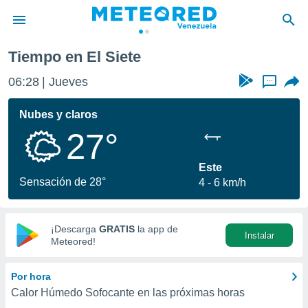
Tiempo en El Siete
privacidad
06:28
Jueves
...
o de
om.ve
com.ve) ha
Nubes y claros
ado por
27°
es para
ue la
 que se
Este
e calidad.
Sensación de 28°
4
6 km/h
eder a este
ediante las
opciones:
¡Descarga
GRATIS
la app de
Instalar
ookies y
Meteored!
e forma
Por hora
d digital
Calor Húmedo Sofocante en las próximas horas
ada, basada