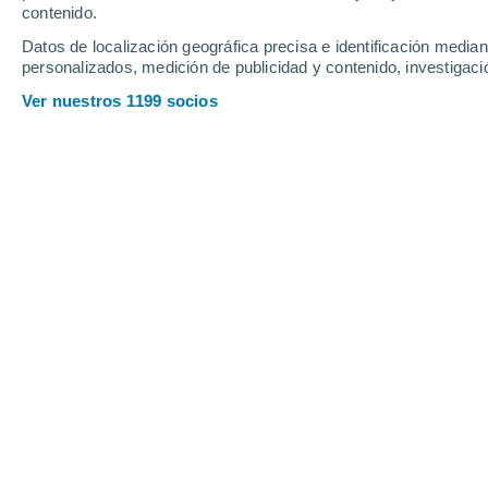
contenido.
22
-
51
km/h
14
-
36
km/h
17
17
-
48
km/h
Datos de localización geográfica precisa e identificación mediant
personalizados, medición de publicidad y contenido, investigació
Tiempo en Paranavaí - PR hoy
, 7 de 
Ver nuestros 1199 socios
Lluvia moderad
90%
18°
06:00
3.2 mm
Sensación T.
18°
Lluvia débil
80%
18°
07:00
1.6 mm
Sensación T.
18°
Tormenta
80%
18°
08:00
5.4 mm
Sensación T.
18°
Tormenta
90%
19°
09:00
4.5 mm
Sensación T.
19°
Tormenta
70%
22°
11:00
1.6 mm
Sensación T.
22°