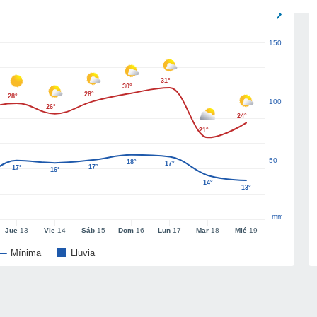
150
31°
30°
28°
28°
100
26°
24°
21°
50
18°
17°
17°
17°
16°
14°
13°
mm
Jue
13
Vie
14
Sáb
15
Dom
16
Lun
17
Mar
18
Mié
19
Mínima
Lluvia