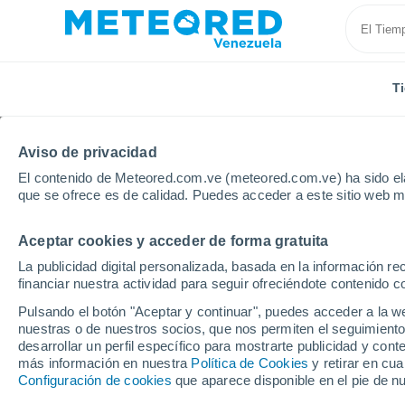
T
Aviso de privacidad
El contenido de Meteored.com.ve (meteored.com.ve) ha sido ela
que se ofrece es de calidad. Puedes acceder a este sitio web m
Aceptar cookies y acceder de forma gratuita
Inicio
Brasil
Estado de Paraná
Paranavaí
La publicidad digital personalizada, basada en la información r
financiar nuestra actividad para seguir ofreciéndote contenido c
Tiempo en Paranavaí -
Pulsando el botón "Aceptar y continuar", puedes acceder a la w
nuestras o de nuestros socios, que nos permiten el seguimiento
05:49
Viernes
desarrollar un perfil específico para mostrarte publicidad y co
más información en nuestra
Política de Cookies
y retirar en cu
Configuración de cookies
que aparece disponible en el pie de n
Lluvia moderada