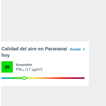
Calidad del aire en Paranavaí
Detalle
hoy
Aceptable
29
PM₂₅ (17 µg/m³)