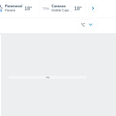
Paranavaí
Caracas
Tucacas
18°
18°
Paraná
Distrito Capital
Falcón
°C