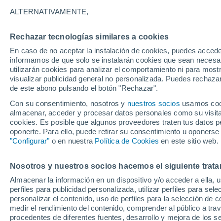
18°
ALTERNATIVAMENTE,
Rechazar tecnologías similares a cookies
90%
En caso de no aceptar la instalación de cookies, puedes accede
Sensación de 18°
3.2 mm
informamos de que solo se instalarán cookies que sean necesari
utilizarán cookies para analizar el comportamiento ni para most
visualizar publicidad general no personalizada. Puedes rechazar
de este abono pulsando el botón "Rechazar".
Tiempo 1 - 7 días
Radar de lluvia
Mapa de lluvia
S
Con su consentimiento, nosotros y
nuestros socios
usamos cooki
almacenar, acceder y procesar datos personales como su visita e
cookies. Es posible que algunos proveedores traten tus datos pe
oponerte. Para ello, puede retirar su consentimiento u oponerse
Mañana
Domingo
Hoy
"Configurar"
o en nuestra
Política de Cookies
en este sitio web.
8 Ago
9 Ago
7 Ago
Nosotros y nuestros socios hacemos el siguiente trata
Almacenar la información en un dispositivo y/o acceder a ella, 
60%
60%
90%
perfiles para publicidad personalizada, utilizar perfiles para sele
1.8 mm
0.5 mm
23 mm
personalizar el contenido, uso de perfiles para la selección de c
29°
/
18°
30°
/
18°
24°
/
17°
medir el rendimiento del contenido, comprender al público a tra
procedentes de diferentes fuentes, desarrollo y mejora de los se