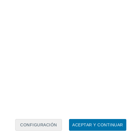
Calendario lunar
Lun
Mar
Mié
Jue
Vie
Sáb
Dom
7
8
9
10
11
12
13
14
15
16
17
18
19
20
CONFIGURACIÓN
ACEPTAR Y CONTINUAR