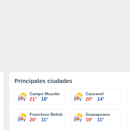
Principales ciudades
Campo Mourão
Cascavel
21°
16°
20°
14°
Francisco Beltrão
Guarapuava
20°
11°
19°
11°