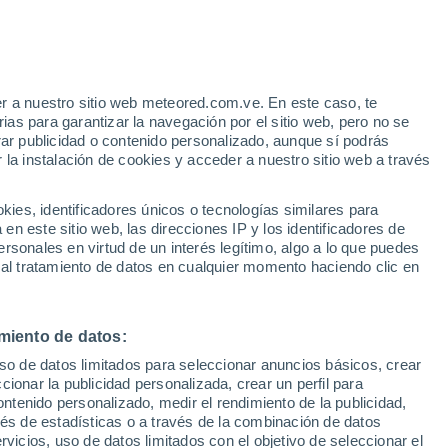
r a nuestro sitio web meteored.com.ve. En este caso, te
as para garantizar la navegación por el sitio web, pero no se
rar publicidad o contenido personalizado, aunque sí podrás
 la instalación de cookies y acceder a nuestro sitio web a través
atélites
Modelos
es, identificadores únicos o tecnologías similares para
n este sitio web, las direcciones IP y los identificadores de
rsonales en virtud de un interés legítimo, algo a lo que puedes
 al tratamiento de datos en cualquier momento haciendo clic en
Lunes
Martes
Miércoles
Jueves
10 Ago
11 Ago
12 Ago
13 Ago
miento de datos:
uso de datos limitados para seleccionar anuncios básicos, crear
80%
ccionar la publicidad personalizada, crear un perfil para
5.6 mm
ontenido personalizado, medir el rendimiento de la publicidad,
28°
/
17°
23°
/
14°
26°
/
14°
28°
/
17°
vés de estadísticas o a través de la combinación de datos
rvicios, uso de datos limitados con el objetivo de seleccionar el