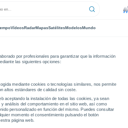
iempo
Vídeos
Radar
Mapas
Satélites
Modelos
Mundo
borado por profesionales para garantizar que la información
ediante las siguientes opciones:
ecogida mediante cookies o tecnologías similares, nos permite
on altos estándares de calidad sin coste.
 PR
eb aceptando la instalación de todas las cookies, ya sean
 y análisis del comportamiento en el sitio web, así como
...
ntenido personalizado en función del mismo. Puedes consultar
alquier momento el consentimiento pulsando el botón
Por hora
uestra página web.
Lluvias débiles en las próximas
horas