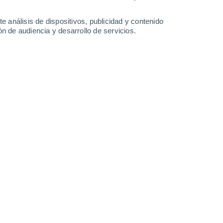
-
38
km/h
18
-
36
km/h
19
-
39
km/h
11
-
26
km/h
e análisis de dispositivos, publicidad y contenido
n de audiencia y desarrollo de servicios.
agosto
a
Oeste
0 Bajo
13
-
31 km/h
FPS:
no
Noroeste
0 Bajo
11
-
24 km/h
FPS:
no
Noroeste
0 Bajo
11
-
32 km/h
FPS:
no
Noroeste
1 Bajo
10
-
31 km/h
FPS:
no
Noroeste
4 Medio
10
-
26 km/h
FPS:
6-10