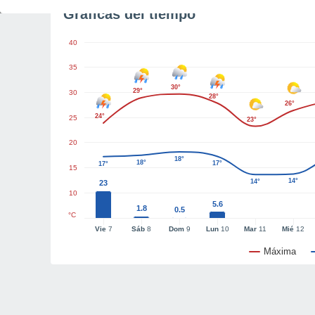
Gráficas del tiempo
40
35
30°
29°
30
28°
26°
24°
25
23°
20
18°
18°
17°
17°
15
14°
14°
23
10
5.6
1.8
0.5
°C
Vie
7
Sáb
8
Dom
9
Lun
10
Mar
11
Mié
12
Máxima