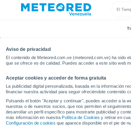
T
Aviso de privacidad
El contenido de Meteored.com.ve (meteored.com.ve) ha sido ela
que se ofrece es de calidad. Puedes acceder a este sitio web m
Aceptar cookies y acceder de forma gratuita
Inicio
España
Cataluña
Provincia de Barcelona
La publicidad digital personalizada, basada en la información r
financiar nuestra actividad para seguir ofreciéndote contenido c
Tiempo en Fontmartina
Pulsando el botón "Aceptar y continuar", puedes acceder a la w
nuestras o de nuestros socios, que nos permiten el seguimiento
13:07
Domingo
desarrollar un perfil específico para mostrarte publicidad y co
más información en nuestra
Política de Cookies
y retirar en cu
Configuración de cookies
que aparece disponible en el pie de n
Soleado