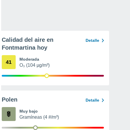
Calidad del aire en
Detalle
Fontmartina hoy
Moderada
41
O₃ (104 µg/m³)
Polen
Detalle
Muy bajo
Gramíneas (4 #/m³)