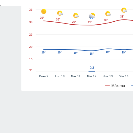
35
31°
30°
30°
30°
30
29°
29°
25
20
19°
19°
19°
19°
19°
18°
15
0.3
°C
Dom
9
Lun
10
Mar
11
Mié
12
Jue
13
Vie
14
Máxima