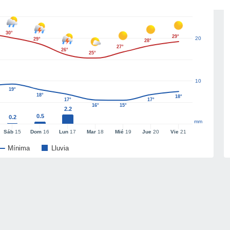
30°
29°
20
29°
28°
27°
26°
25°
10
19°
18°
18°
17°
17°
16°
15°
2.2
0.5
0.2
mm
Sáb
15
Dom
16
Lun
17
Mar
18
Mié
19
Jue
20
Vie
21
Mínima
Lluvia