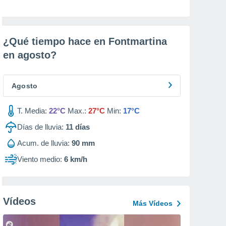
¿Qué tiempo hace en Fontmartina
en
agosto
?
Agosto
T. Media:
22°C
Max.:
27°C
Min:
17°C
Días de lluvia:
11
días
Acum. de lluvia:
90 mm
Viento medio:
6 km/h
Vídeos
Más Vídeos