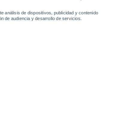
-
32
km/h
9
-
32
km/h
11
-
35
km/h
9
-
36
km/h
e análisis de dispositivos, publicidad y contenido
n de audiencia y desarrollo de servicios.
sto
Suroeste
8 ¡Muy Alto!
13
-
39 km/h
FPS:
25-50
Sur
9 ¡Muy Alto!
14
-
42 km/h
FPS:
25-50
Sur
8 ¡Muy Alto!
14
-
42 km/h
FPS:
25-50
Sur
6 Alto
14
-
42 km/h
FPS:
15-25
Sur
4 Medio
13
-
40 km/h
FPS:
6-10