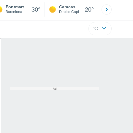
Fontmartina
Caracas
Tucacas
30°
20°
Barcelona
Distrito Capital
Falcón
°C