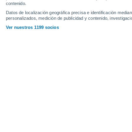
contenido.
12
-
38
km/h
11
-
35
km/h
9
14
-
42
km/h
Datos de localización geográfica precisa e identificación mediant
personalizados, medición de publicidad y contenido, investigació
Tiempo en Fontmartina hoy
, 9 de ago
Ver nuestros 1199 socios
Soleado
30°
13:00
Sensación T.
29°
Soleado
30°
14:00
Sensación T.
29°
Soleado
30°
15:00
Sensación T.
29°
Soleado
29°
16:00
Sensación T.
29°
Soleado
29°
17:00
Sensación T.
28°