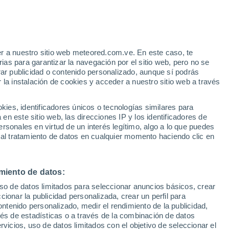
Aviso de nivel amarillo
Alerta moderada por altas
temperaturas en Fontmartina hoy
 Alto!
r a nuestro sitio web meteored.com.ve. En este caso, te
as para garantizar la navegación por el sitio web, pero no se
rar publicidad o contenido personalizado, aunque sí podrás
 la instalación de cookies y acceder a nuestro sitio web a través
uvia
Satélites
Modelos
es, identificadores únicos o tecnologías similares para
n este sitio web, las direcciones IP y los identificadores de
rsonales en virtud de un interés legítimo, algo a lo que puedes
 al tratamiento de datos en cualquier momento haciendo clic en
iércoles
Jueves
Viernes
Sábado
12 Ago
13 Ago
14 Ago
15 Ago
miento de datos:
uso de datos limitados para seleccionar anuncios básicos, crear
50%
50%
ccionar la publicidad personalizada, crear un perfil para
0.3 mm
0.2 mm
ontenido personalizado, medir el rendimiento de la publicidad,
29°
/
18°
30°
/
19°
31°
/
19°
30°
/
19°
vés de estadísticas o a través de la combinación de datos
rvicios, uso de datos limitados con el objetivo de seleccionar el