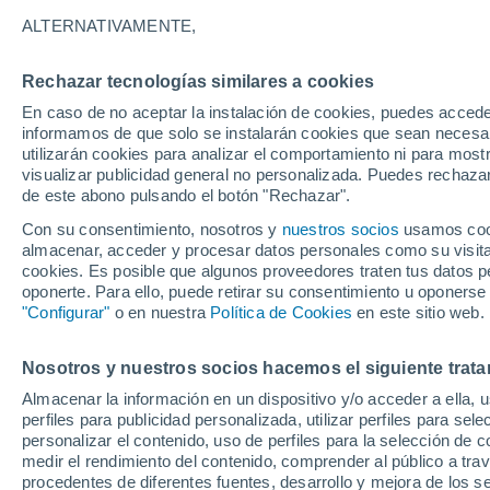
30°
ALTERNATIVAMENTE,
Rechazar tecnologías similares a cookies
UV
8 ¡Muy
En caso de no aceptar la instalación de cookies, puedes accede
Sensación de 29°
FPS
25-50
informamos de que solo se instalarán cookies que sean necesari
utilizarán cookies para analizar el comportamiento ni para most
visualizar publicidad general no personalizada. Puedes rechazar
de este abono pulsando el botón "Rechazar".
Tiempo 1 - 7 días
Mapa de temperatura
Radar de ll
Con su consentimiento, nosotros y
nuestros socios
usamos cooki
almacenar, acceder y procesar datos personales como su visita e
cookies. Es posible que algunos proveedores traten tus datos pe
oponerte. Para ello, puede retirar su consentimiento u oponerse
Mañana
Martes
M
Hoy
"Configurar"
o en nuestra
Política de Cookies
en este sitio web.
10 Ago
11 Ago
9 Ago
Nosotros y nuestros socios hacemos el siguiente trata
Almacenar la información en un dispositivo y/o acceder a ella, 
perfiles para publicidad personalizada, utilizar perfiles para sele
personalizar el contenido, uso de perfiles para la selección de c
30°
/
19°
29°
/
19°
30°
/
19°
medir el rendimiento del contenido, comprender al público a tra
procedentes de diferentes fuentes, desarrollo y mejora de los se