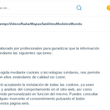
iempo
Vídeos
Radar
Mapas
Satélites
Modelos
Mundo
borado por profesionales para garantizar que la información
ediante las siguientes opciones:
Fontmartina
ecogida mediante cookies o tecnologías similares, nos permite
on altos estándares de calidad sin coste.
eb aceptando la instalación de todas las cookies, ya sean
 y análisis del comportamiento en el sitio web, así como
...
ntenido personalizado en función del mismo. Puedes consultar
alquier momento el consentimiento pulsando el botón
Por hora
uestra página web.
Intervalos nubosos en las
próximas horas