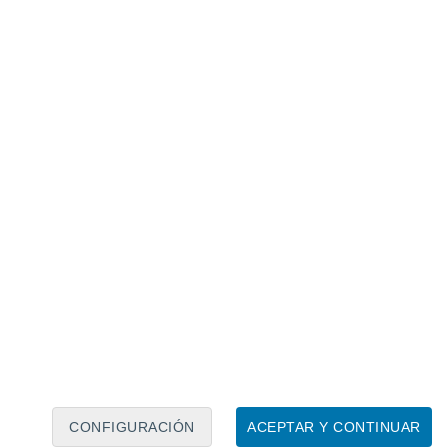
Calendario lunar
Lun
Mar
Mié
Jue
Vie
Sáb
Dom
9
10
11
12
13
14
15
16
17
18
19
20
21
22
CONFIGURACIÓN
ACEPTAR Y CONTINUAR
30