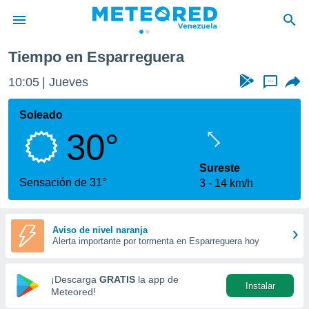
eguera
Tiempo en Esparreguera
privacidad
10:05
Jueves
...
o de
om.ve
com.ve) ha
Soleado
ado por
30°
es para
ue la
 que se
Sureste
e calidad.
Sensación de 31°
3
14 km/h
eder a este
ediante las
opciones:
Aviso de nivel naranja
Alerta importante por tormenta en Esparreguera hoy
ookies y
e forma
¡Descarga
GRATIS
la app de
Instalar
d digital
Meteored!
ada, basada