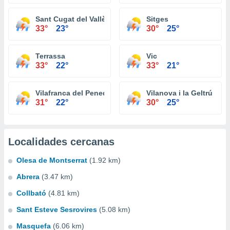
Sant Cugat del Vallès
Sitges
33°
23°
30°
25°
Terrassa
Vic
33°
22°
33°
21°
Vilafranca del Penedès
Vilanova i la Geltrú
31°
22°
30°
25°
Localidades cercanas
Olesa de Montserrat
(1.92 km)
Abrera
(3.47 km)
Collbató
(4.81 km)
Sant Esteve Sesrovires
(5.08 km)
Masquefa
(6.06 km)