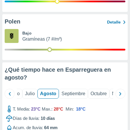
ados con el
 seleccionar
o.
calización
Polen
Detalle
precisa e
ión mediante
Bajo
Gramíneas (7 #/m³)
, publicidad
dos,
 publicidad
,
¿Qué tiempo hace en Esparreguera en
ón de
 desarrollo
agosto
?
s.
tros 1199
yo
Junio
Julio
Agosto
Septiembre
Octubre
Noviemb
ios
T. Media:
23°C
Max.:
28°C
Min:
18°C
Días de lluvia:
10
días
Acum. de lluvia:
64 mm