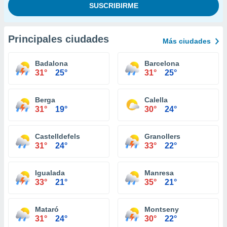
Principales ciudades
Más ciudades
Badalona
Barcelona
31°
25°
31°
25°
Berga
Calella
31°
19°
30°
24°
Castelldefels
Granollers
31°
24°
33°
22°
Igualada
Manresa
33°
21°
35°
21°
Mataró
Montseny
31°
24°
30°
22°