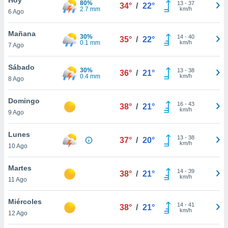
80%
ublicidad y
13
-
37
34°
/
22°
2.7 mm
km/h
6 Ago
do en
 mismo.
Mañana
30%
14
-
40
35°
/
22°
sultar más
0.1 mm
km/h
7 Ago
 en nuestra
 Cookies
y
Sábado
30%
13
-
38
ualquier
36°
/
21°
0.4 mm
km/h
8 Ago
ento
 botón
Domingo
16
-
43
38°
/
21°
ación de
km/h
9 Ago
kies
 disponible
Lunes
13
-
38
e nuestra
37°
/
20°
km/h
10 Ago
.
Martes
IVAMENTE,
14
-
39
38°
/
21°
km/h
11 Ago
as
Miércoles
14
-
41
38°
/
21°
 a cookies
km/h
12 Ago
 no aceptar