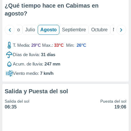
ados con el
¿Qué tiempo hace en Cabimas en
 seleccionar
o.
agosto
?
calización
precisa e
yo
Junio
Julio
Agosto
Septiembre
Octubre
Noviemb
ión mediante
, publicidad
T. Media:
29°C
Max.:
33°C
Min:
26°C
dos,
Días de lluvia:
31
días
 publicidad
Acum. de lluvia:
247 mm
,
ón de
Viento medio:
7 km/h
 desarrollo
s.
Salida y Puesta del sol
tros 1199
ios
Salida del sol
Puesta del sol
06:35
19:06