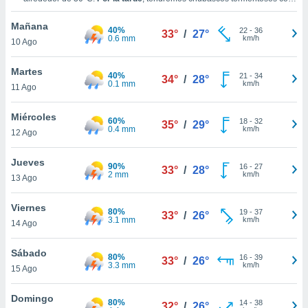
ublicidad y
cielo parcialmente nuboso y con temperaturas en torno a los
32°C
.
Durante la noche
, habrá nubes y claros con temperaturas cercanas a los
Mañana
40%
do en
22
-
36
30°C
.
Vientos del Norte a lo largo del día, con una velocidad media de
33°
/
27°
0.6 mm
km/h
10 Ago
23 km/h
.
 mismo.
sultar más
 en nuestra
Martes
40%
21
-
34
34°
/
28°
 Cookies
y
0.1 mm
km/h
11 Ago
ualquier
Miércoles
60%
18
-
32
ento
35°
/
29°
0.4 mm
km/h
12 Ago
 botón
ación de
kies
Jueves
90%
16
-
27
33°
/
28°
 disponible
2 mm
km/h
13 Ago
e nuestra
.
Viernes
80%
19
-
37
33°
/
26°
3.1 mm
km/h
14 Ago
IVAMENTE,
Sábado
80%
16
-
39
33°
/
26°
3.3 mm
km/h
as
15 Ago
 a cookies
Domingo
 no aceptar
80%
14
-
38
32°
/
26°