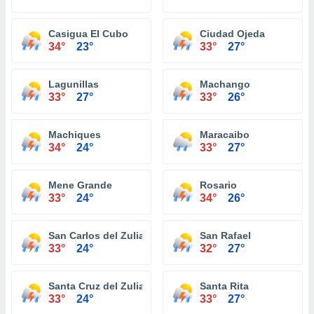
Casigua El Cubo
Ciudad Ojeda
34°
23°
33°
27°
Lagunillas
Machango
33°
27°
33°
26°
Machiques
Maracaibo
34°
24°
33°
27°
Mene Grande
Rosario
33°
24°
34°
26°
San Carlos del Zulia
San Rafael
33°
24°
32°
27°
Santa Cruz del Zulia
Santa Rita
33°
24°
33°
27°