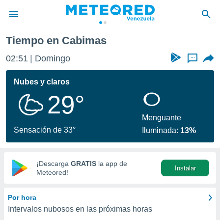
Tiempo en Cabimas
privacidad
02:51
Domingo
...
o de
om.ve
com.ve) ha
Nubes y claros
ado por
29°
es para
ue la
 que se
Menguante
e calidad.
Sensación de 33°
Iluminada:
13%
eder a este
ediante las
opciones:
¡Descarga
GRATIS
la app de
Instalar
ookies y
Meteored!
e forma
Por hora
d digital
Intervalos nubosos en las próximas horas
ada, basada