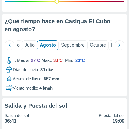
ados con el
 seleccionar
o.
calización
¿Qué tiempo hace en Casigua El Cubo
precisa e
en
agosto
?
ión mediante
, publicidad
yo
Junio
Julio
Agosto
Septiembre
Octubre
Noviemb
dos,
 publicidad
T. Media:
27°C
Max.:
33°C
Min:
23°C
,
Días de lluvia:
30
días
ón de
 desarrollo
Acum. de lluvia:
557 mm
s.
Viento medio:
4 km/h
tros 1199
ios
Salida y Puesta del sol
Salida del sol
Puesta del sol
06:41
19:09