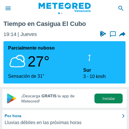
Tiempo en Casigua El Cubo
privacidad
19:14
Jueves
...
o de
om.ve
com.ve) ha
Parcialmente nuboso
ado por
27°
es para
ue la
 que se
Sur
e calidad.
Sensación de 31°
3
10 km/h
eder a este
ediante las
opciones:
¡Descarga
GRATIS
la app de
Instalar
ookies y
Meteored!
e forma
Por hora
d digital
Lluvias débiles en las próximas horas
ada, basada