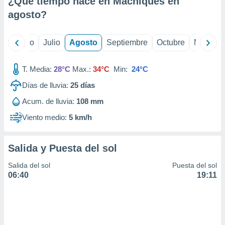
¿Qué tiempo hace en Machiques en
ados con el
 seleccionar
agosto
?
o.
calización
yo
Junio
Julio
Agosto
Septiembre
Octubre
Noviemb
precisa e
ión mediante
T. Media:
28°C
Max.:
34°C
Min:
24°C
, publicidad
Días de lluvia:
25
días
dos,
Acum. de lluvia:
108 mm
 publicidad
,
Viento medio:
5 km/h
ón de
 desarrollo
s.
Salida y Puesta del sol
tros 1199
Salida del sol
Puesta del sol
ios
06:40
19:11