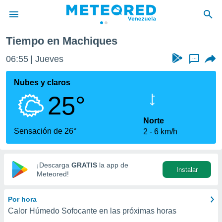
Tiempo en Machiques
privacidad
06:55
Jueves
...
o de
om.ve
com.ve) ha
Nubes y claros
ado por
25°
es para
ue la
 que se
Norte
e calidad.
Sensación de 26°
2
6 km/h
eder a este
ediante las
opciones:
¡Descarga
GRATIS
la app de
Instalar
ookies y
Meteored!
e forma
Por hora
d digital
Calor Húmedo Sofocante en las próximas horas
ada, basada