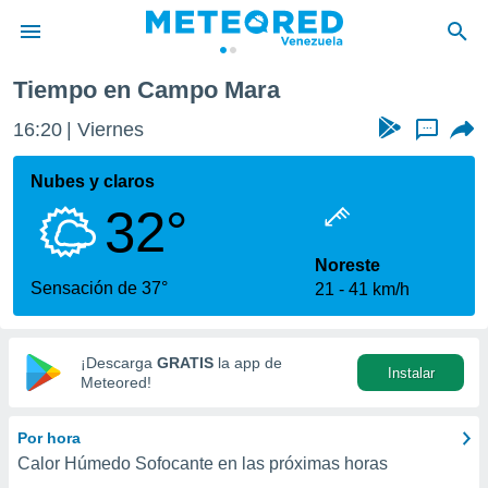
Tiempo en Campo Mara
privacidad
16:20
Viernes
...
o de
om.ve
com.ve) ha
Nubes y claros
ado por
32°
es para
ue la
 que se
Noreste
e calidad.
Sensación de 37°
21
41 km/h
eder a este
ediante las
opciones:
¡Descarga
GRATIS
la app de
Instalar
ookies y
Meteored!
e forma
Por hora
d digital
Calor Húmedo Sofocante en las próximas horas
ada, basada