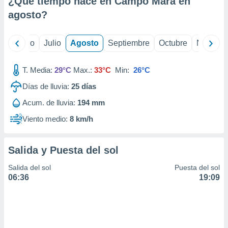
¿Qué tiempo hace en Campo Mara en
ados con el
 seleccionar
agosto
?
o.
calización
yo
Junio
Julio
Agosto
Septiembre
Octubre
Noviemb
precisa e
ión mediante
T. Media:
29°C
Max.:
33°C
Min:
26°C
, publicidad
Días de lluvia:
25
días
dos,
Acum. de lluvia:
194 mm
 publicidad
,
Viento medio:
8 km/h
ón de
 desarrollo
s.
Salida y Puesta del sol
tros 1199
Salida del sol
Puesta del sol
ios
06:36
19:09