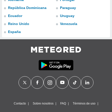
ublicidad y
República Dominicana
Paraguay
do en
Ecuador
Uruguay
 mismo.
sultar más
Reino Unido
Venezuela
 en nuestra
 Cookies
y
España
ualquier
ento
 botón
ación de
kies
 disponible
e nuestra
.
IVAMENTE,
as
 a cookies
Contacto
Sobre nosotros
FAQ
Términos de uso
 no aceptar