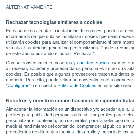
ESPESOR
ALTERNATIVAMENTE,
Austria
Rechazar tecnologías similares a cookies
En caso de no aceptar la instalación de cookies, puedes accede
ECMWF
informamos de que solo se instalarán cookies que sean necesari
utilizarán cookies para analizar el comportamiento ni para most
GFS
visualizar publicidad general no personalizada. Puedes rechazar
de este abono pulsando el botón "Rechazar".
ECMWF Europa
Con su consentimiento, nosotros y
nuestros socios
usamos cooki
GFS Europa
almacenar, acceder y procesar datos personales como su visita e
cookies. Es posible que algunos proveedores traten tus datos pe
oponerte. Para ello, puede retirar su consentimiento u oponerse
"Configurar"
o en nuestra
Política de Cookies
en este sitio web.
Nosotros y nuestros socios hacemos el siguiente trata
Almacenar la información en un dispositivo y/o acceder a ella, 
perfiles para publicidad personalizada, utilizar perfiles para sele
personalizar el contenido, uso de perfiles para la selección de c
medir el rendimiento del contenido, comprender al público a tra
procedentes de diferentes fuentes, desarrollo y mejora de los se