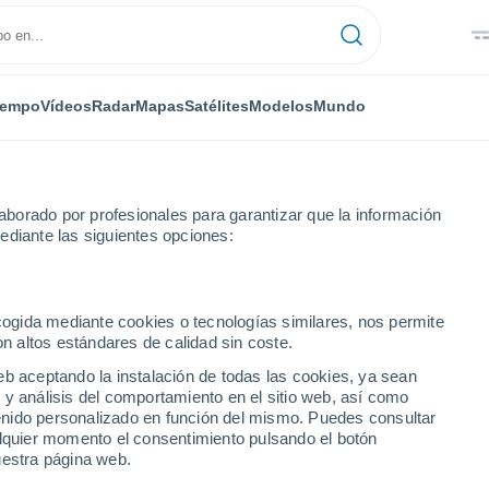
iempo
Vídeos
Radar
Mapas
Satélites
Modelos
Mundo
borado por profesionales para garantizar que la información
ediante las siguientes opciones:
ecogida mediante cookies o tecnologías similares, nos permite
on altos estándares de calidad sin coste.
numérica
eb aceptando la instalación de todas las cookies, ya sean
 y análisis del comportamiento en el sitio web, así como
ntenido personalizado en función del mismo. Puedes consultar
TEMPERATURA
GEOP. 850 HPA |
GEOP. 500 HPA |
VIENTO 10M |
alquier momento el consentimiento pulsando el botón
2M
TEMP.
PRES. | TEMP.
PRESIÓN
uestra página web.