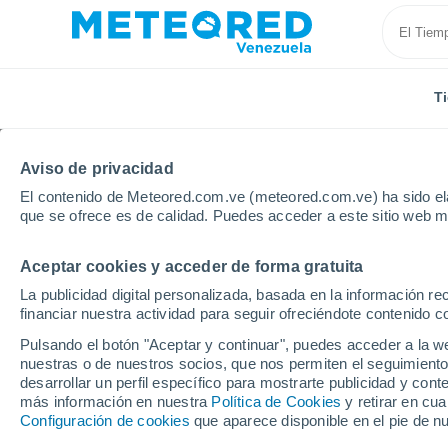
T
Aviso de privacidad
El contenido de Meteored.com.ve (meteored.com.ve) ha sido ela
que se ofrece es de calidad. Puedes acceder a este sitio web m
Aceptar cookies y acceder de forma gratuita
Inicio
Modelos
Modelos Austria - ECMWF Austria
La publicidad digital personalizada, basada en la información r
financiar nuestra actividad para seguir ofreciéndote contenido c
Modelos de predicción 
Pulsando el botón "Aceptar y continuar", puedes acceder a la w
nuestras o de nuestros socios, que nos permiten el seguimiento
desarrollar un perfil específico para mostrarte publicidad y co
PRES. | V > 10
PRECIPITACIÓN
NIEVE
más información en nuestra
Política de Cookies
y retirar en cu
| NUB. |
ACUMULADA
ACUMULADA
Configuración de cookies
que aparece disponible en el pie de n
PREC. 6H |