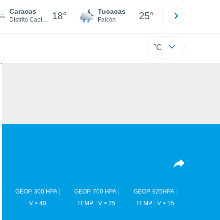
Caracas
Tucacas
La Guaira
18°
25°
Distrito Capital
Falcón
Di
°C
GEOP. 300 HPA |
GEOP. 700 HPA |
GEOP. 925HPA |
V > 40
TEMP. | V > 25
TEMP. | V > 15