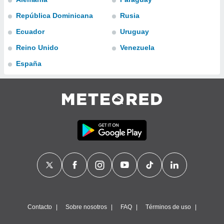
ublicidad y
República Dominicana
Rusia
do en
Ecuador
Uruguay
 mismo.
sultar más
Reino Unido
Venezuela
 en nuestra
 Cookies
y
España
ualquier
ento
 botón
ación de
kies
 disponible
e nuestra
.
IVAMENTE,
as
 a cookies
Contacto
Sobre nosotros
FAQ
Términos de uso
 no aceptar