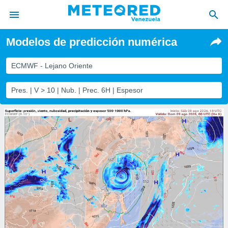
Modelos de predicción numérica
privacidad
o de
ECMWF - Lejano Oriente
om.ve
com.ve) ha
Pres. | V > 10 | Nub. | Prec. 6H | Espesor
ado por
es para
ue la
 que se
e calidad.
eder a este
ediante las
opciones:
ookies y
e forma
d digital
ada, basada