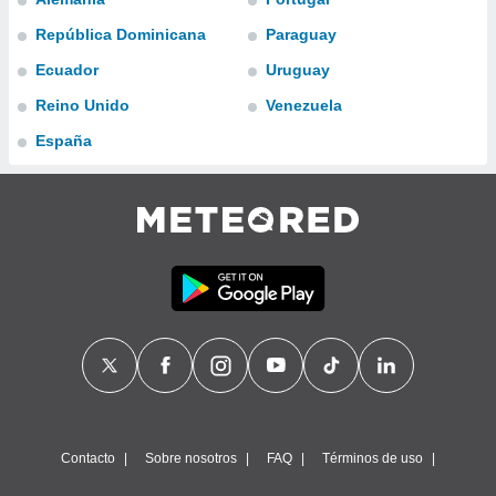
ublicidad y
República Dominicana
Paraguay
do en
Ecuador
Uruguay
 mismo.
sultar más
Reino Unido
Venezuela
 en nuestra
 Cookies
y
España
ualquier
ento
 botón
ación de
kies
 disponible
e nuestra
.
IVAMENTE,
as
 a cookies
Contacto
Sobre nosotros
FAQ
Términos de uso
 no aceptar