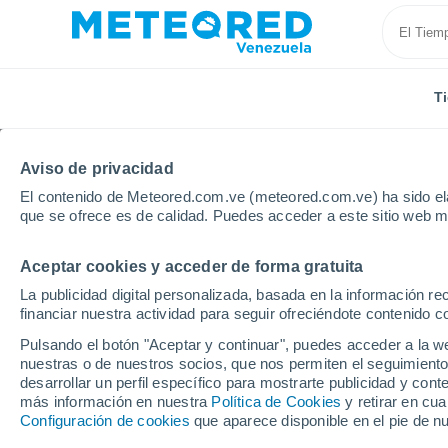
T
Aviso de privacidad
El contenido de Meteored.com.ve (meteored.com.ve) ha sido ela
que se ofrece es de calidad. Puedes acceder a este sitio web m
Aceptar cookies y acceder de forma gratuita
Inicio
Modelos
Modelos Rusia - ECMWF Rusia - Ru
La publicidad digital personalizada, basada en la información r
financiar nuestra actividad para seguir ofreciéndote contenido c
Modelos de predicción 
Pulsando el botón "Aceptar y continuar", puedes acceder a la w
nuestras o de nuestros socios, que nos permiten el seguimiento
desarrollar un perfil específico para mostrarte publicidad y co
PRES. | V > 10 |
PRECIPITACIÓN
NIEVE
más información en nuestra
Política de Cookies
y retirar en cu
NUB. | PREC. 6H |
ACUMULADA
ACUMULADA
Configuración de cookies
que aparece disponible en el pie de n
ESPESOR