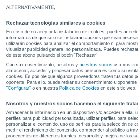
ALTERNATIVAMENTE,
Rusia
Rechazar tecnologías similares a cookies
En caso de no aceptar la instalación de cookies, puedes accede
ECMWF - Rusia Europea
informamos de que solo se instalarán cookies que sean necesari
utilizarán cookies para analizar el comportamiento ni para most
ECMWF - Siberia
visualizar publicidad general no personalizada. Puedes rechazar
de este abono pulsando el botón "Rechazar".
ECMWF - Lejano Oriente
Con su consentimiento, nosotros y
nuestros socios
usamos cooki
GFS - Rusia Europea
almacenar, acceder y procesar datos personales como su visita e
cookies. Es posible que algunos proveedores traten tus datos pe
GFS - Siberia
oponerte. Para ello, puede retirar su consentimiento u oponerse
"Configurar"
o en nuestra
Política de Cookies
en este sitio web.
GFS - Lejano Oriente
ECMWF Europa
Nosotros y nuestros socios hacemos el siguiente trata
Almacenar la información en un dispositivo y/o acceder a ella, 
GFS Europa
perfiles para publicidad personalizada, utilizar perfiles para sele
personalizar el contenido, uso de perfiles para la selección de c
medir el rendimiento del contenido, comprender al público a tra
procedentes de diferentes fuentes, desarrollo y mejora de los se