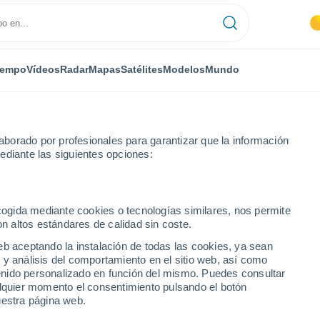
iempo
Vídeos
Radar
Mapas
Satélites
Modelos
Mundo
borado por profesionales para garantizar que la información
ediante las siguientes opciones:
sia Europea
ecogida mediante cookies o tecnologías similares, nos permite
on altos estándares de calidad sin coste.
numérica
eb aceptando la instalación de todas las cookies, ya sean
 y análisis del comportamiento en el sitio web, así como
ntenido personalizado en función del mismo. Puedes consultar
TEMPERATURA
GEOP. 850 HPA |
GEOP. 500 HPA |
VIENTO 10M |
alquier momento el consentimiento pulsando el botón
2M
TEMP.
PRES. | TEMP.
PRESIÓN
uestra página web.