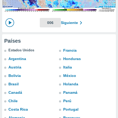
mación
ediante
ecnologías
nos permite
estra
006
Siguiente
ara seguir
e contenido
ACEPTAR
stándares
Y
Países
sin coste.
CONTINUAR
 botón
Estados Unidos
Francia
continuar",
CONFIGURACIÓN
Argentina
Honduras
der a la
ndo la
Austria
Italia
 de todas
, ya sean
Bolivia
México
de nuestros
Brasil
Holanda
 nos
Canadá
Panamá
 y análisis
tamiento en
Chile
Perú
b, así como
Costa Rica
Portugal
un perfil
para
Alemania
Paraguay