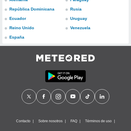
ublicidad y
República Dominicana
Rusia
do en
Ecuador
Uruguay
 mismo.
sultar más
Reino Unido
Venezuela
 en nuestra
 Cookies
y
España
ualquier
ento
 botón
ación de
kies
 disponible
e nuestra
.
IVAMENTE,
as
 a cookies
Contacto
Sobre nosotros
FAQ
Términos de uso
 no aceptar