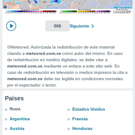
mación
ediante
ecnologías
nos permite
estra
006
Siguiente
ara seguir
e contenido
ACEPTAR
stándares
Y
©Meteored. Autorizada la redistribución de este material
sin coste.
CONTINUAR
citando a
meteored.com.ve
como autor del mismo. En caso
 botón
de redistribución en medios digitales, se debe citar a
continuar",
CONFIGURACIÓN
meteored.com.ve
mediante un enlace a este sitio web. En
der a la
caso de redistribución en televisión o medios impresos la cita a
ndo la
meteored.com.ve
debe ser legible en condiciones normales
 de todas
por el espectador o lector.
, ya sean
de nuestros
 nos
Países
 y análisis
Rusia
Estados Unidos
tamiento en
Argentina
Francia
b, así como
un perfil
Austria
Honduras
para