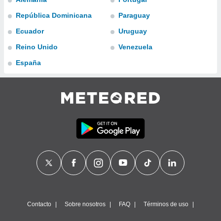
ublicidad y
República Dominicana
Paraguay
do en
Ecuador
Uruguay
 mismo.
sultar más
Reino Unido
Venezuela
 en nuestra
 Cookies
y
España
ualquier
ento
 botón
ación de
kies
 disponible
e nuestra
.
IVAMENTE,
as
 a cookies
Contacto
Sobre nosotros
FAQ
Términos de uso
 no aceptar