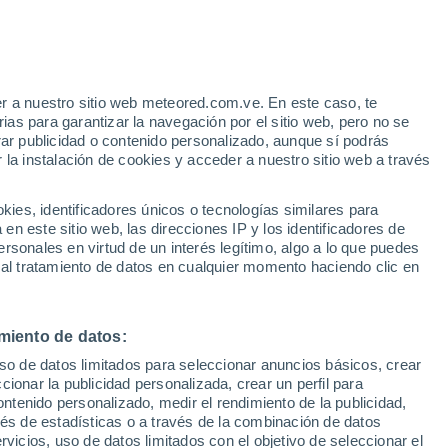
r a nuestro sitio web meteored.com.ve. En este caso, te
/h
as para garantizar la navegación por el sitio web, pero no se
rar publicidad o contenido personalizado, aunque sí podrás
 la instalación de cookies y acceder a nuestro sitio web a través
uvia
Satélites
Modelos
es, identificadores únicos o tecnologías similares para
n este sitio web, las direcciones IP y los identificadores de
rsonales en virtud de un interés legítimo, algo a lo que puedes
 al tratamiento de datos en cualquier momento haciendo clic en
omingo
Lunes
Martes
Miércoles
9 Ago
10 Ago
11 Ago
12 Ago
miento de datos:
uso de datos limitados para seleccionar anuncios básicos, crear
70%
ccionar la publicidad personalizada, crear un perfil para
0.3 mm
ontenido personalizado, medir el rendimiento de la publicidad,
20°
/
-1°
19°
/
3°
17°
/
4°
17°
/
2°
vés de estadísticas o a través de la combinación de datos
rvicios, uso de datos limitados con el objetivo de seleccionar el