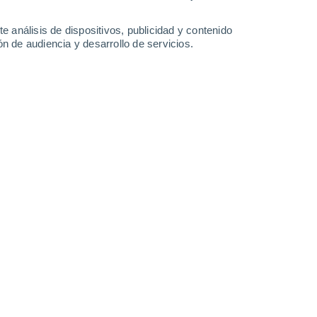
-
53
km/h
17
-
39
km/h
26
-
50
km/h
30
-
55
km/h
e análisis de dispositivos, publicidad y contenido
n de audiencia y desarrollo de servicios.
Suroeste
2 Bajo
11
-
21 km/h
FPS:
no
Suroeste
4 Medio
11
-
22 km/h
FPS:
6-10
Suroeste
7 Alto
12
-
25 km/h
FPS:
15-25
Suroeste
8 ¡Muy Alto!
15
-
29 km/h
FPS:
25-50
Suroeste
7 Alto
14
-
30 km/h
FPS:
15-25