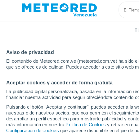
T
Aviso de privacidad
El contenido de Meteored.com.ve (meteored.com.ve) ha sido ela
que se ofrece es de calidad. Puedes acceder a este sitio web m
Aceptar cookies y acceder de forma gratuita
Inicio
Bolivia
Potosí
Villazón
La publicidad digital personalizada, basada en la información r
financiar nuestra actividad para seguir ofreciéndote contenido c
Tiempo en Villazón (Bol
Pulsando el botón "Aceptar y continuar", puedes acceder a la w
nuestras o de nuestros socios, que nos permiten el seguimiento
09:23
Jueves
desarrollar un perfil específico para mostrarte publicidad y co
más información en nuestra
Política de Cookies
y retirar en cu
Configuración de cookies
que aparece disponible en el pie de n
Soleado