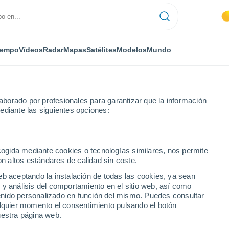
iempo
Vídeos
Radar
Mapas
Satélites
Modelos
Mundo
borado por profesionales para garantizar que la información
ediante las siguientes opciones:
ecogida mediante cookies o tecnologías similares, nos permite
on altos estándares de calidad sin coste.
ivia)
eb aceptando la instalación de todas las cookies, ya sean
 y análisis del comportamiento en el sitio web, así como
...
ntenido personalizado en función del mismo. Puedes consultar
alquier momento el consentimiento pulsando el botón
Por hora
uestra página web.
Cielos despejados en las
próximas horas