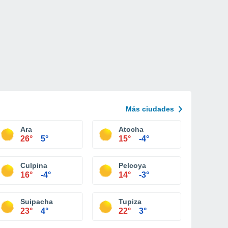
Más ciudades
Ara
Atocha
26°
5°
15°
-4°
Culpina
Pelcoya
16°
-4°
14°
-3°
Suipacha
Tupiza
23°
4°
22°
3°