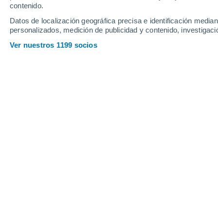
contenido.
31
-
50
km/h
17
-
30
km/h
24
18
-
31
km/h
Datos de localización geográfica precisa e identificación mediant
personalizados, medición de publicidad y contenido, investigació
Tiempo en Villazón hoy
, 6 de agosto
Ver nuestros 1199 socios
Soleado
7°
09:00
Sensación T.
5°
Soleado
11°
10:00
Sensación T.
11°
Soleado
13°
11:00
Sensación T.
13°
Soleado
16°
12:00
Sensación T.
16°
Soleado
18°
14:00
Sensación T.
18°