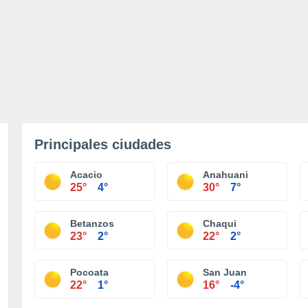
Principales ciudades
Acacio
Anahuani
25°
4°
30°
7°
Betanzos
Chaqui
23°
2°
22°
2°
Pocoata
San Juan
22°
1°
16°
-4°