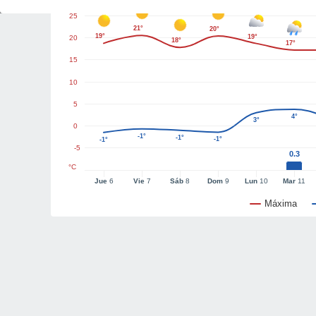
25
21°
20°
19°
19°
20
18°
17°
15
10
5
4°
3°
0
-1°
-1°
-1°
-1°
-5
0.3
°C
Jue
6
Vie
7
Sáb
8
Dom
9
Lun
10
Mar
11
Máxima