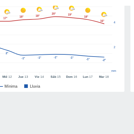
20°
19°
18°
18°
18°
17°
16°
4
2
2°
-1°
-1°
-1°
-1°
-1°
-2°
mm
Mié
12
Jue
13
Vie
14
Sáb
15
Dom
16
Lun
17
Mar
18
Mínima
Lluvia