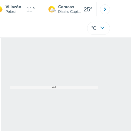
Villazón
Caracas
Tucacas
11°
25°
Potosí
Distrito Capital
Falcón
°C