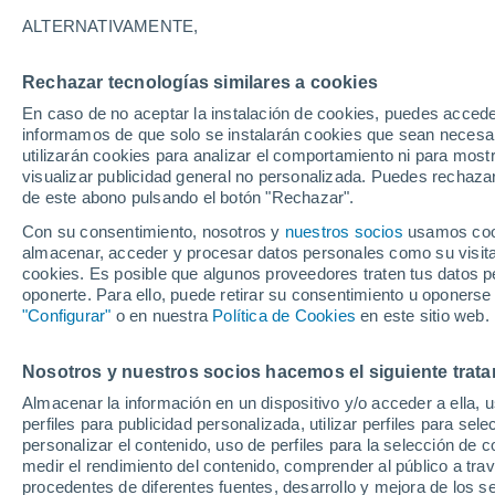
7°
ALTERNATIVAMENTE,
Rechazar tecnologías similares a cookies
Suroeste
En caso de no aceptar la instalación de cookies, puedes accede
Sensación de 5°
11
-
21 km
informamos de que solo se instalarán cookies que sean necesari
utilizarán cookies para analizar el comportamiento ni para most
visualizar publicidad general no personalizada. Puedes rechazar
de este abono pulsando el botón "Rechazar".
Tiempo 1 - 7 días
Mapa de temperatura
Radar de ll
Con su consentimiento, nosotros y
nuestros socios
usamos cooki
almacenar, acceder y procesar datos personales como su visita e
cookies. Es posible que algunos proveedores traten tus datos pe
oponerte. Para ello, puede retirar su consentimiento u oponerse
Mañana
Sábado
D
Hoy
"Configurar"
o en nuestra
Política de Cookies
en este sitio web.
7 Ago
8 Ago
6 Ago
Nosotros y nuestros socios hacemos el siguiente trata
Almacenar la información en un dispositivo y/o acceder a ella, 
perfiles para publicidad personalizada, utilizar perfiles para sele
personalizar el contenido, uso de perfiles para la selección de c
21°
/
-1°
18°
/
-1°
19°
/
-1°
medir el rendimiento del contenido, comprender al público a tra
procedentes de diferentes fuentes, desarrollo y mejora de los se