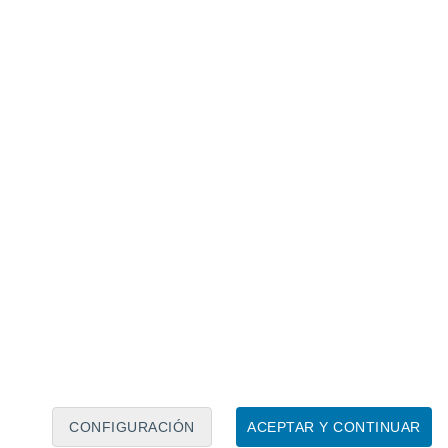
Calendario lunar
Lun
Mar
Mié
Jue
Vie
Sáb
Dom
6
7
8
9
10
11
12
13
14
15
16
17
18
19
CONFIGURACIÓN
ACEPTAR Y CONTINUAR
6