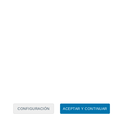
Calendario lunar
Lun
Mar
Mié
Jue
Vie
Sáb
Dom
7
8
9
10
11
12
13
14
15
16
17
18
19
20
CONFIGURACIÓN
ACEPTAR Y CONTINUAR