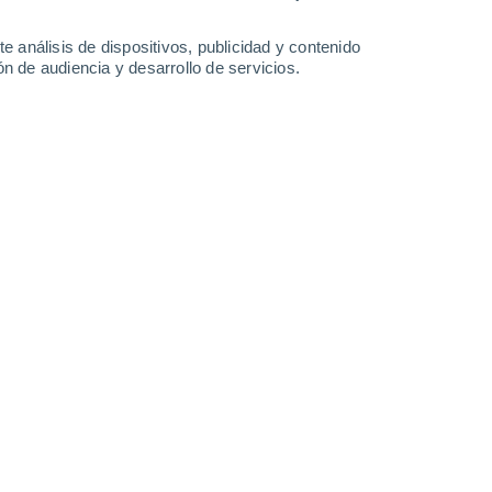
-
39
km/h
23
-
47
km/h
23
-
53
km/h
31
-
58
km/h
e análisis de dispositivos, publicidad y contenido
n de audiencia y desarrollo de servicios.
Suroeste
0 Bajo
3
-
10 km/h
FPS:
no
Sur
0 Bajo
3
-
6 km/h
FPS:
no
Suroeste
0 Bajo
3
-
6 km/h
FPS:
no
Oeste
0 Bajo
2
-
5 km/h
FPS:
no
Noreste
0 Bajo
3
-
6 km/h
FPS:
no