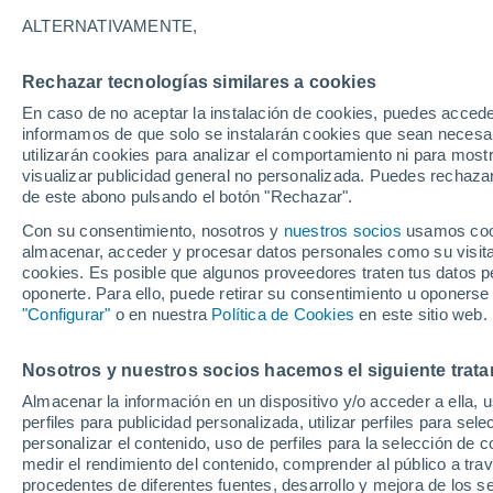
1°
ALTERNATIVAMENTE,
Rechazar tecnologías similares a cookies
Menguant
En caso de no aceptar la instalación de cookies, puedes accede
Iluminada
Sensación de 1°
informamos de que solo se instalarán cookies que sean necesari
utilizarán cookies para analizar el comportamiento ni para most
visualizar publicidad general no personalizada. Puedes rechazar
de este abono pulsando el botón "Rechazar".
Tiempo 1 - 7 días
Mapa de temperatura
Radar de ll
Con su consentimiento, nosotros y
nuestros socios
usamos cooki
almacenar, acceder y procesar datos personales como su visita e
cookies. Es posible que algunos proveedores traten tus datos pe
oponerte. Para ello, puede retirar su consentimiento u oponerse
Mañana
Domingo
Hoy
"Configurar"
o en nuestra
Política de Cookies
en este sitio web.
8 Ago
9 Ago
7 Ago
Nosotros y nuestros socios hacemos el siguiente trata
Almacenar la información en un dispositivo y/o acceder a ella, 
perfiles para publicidad personalizada, utilizar perfiles para sele
personalizar el contenido, uso de perfiles para la selección de c
15°
/
-6°
16°
/
-4°
17°
/
-4°
medir el rendimiento del contenido, comprender al público a tra
procedentes de diferentes fuentes, desarrollo y mejora de los se