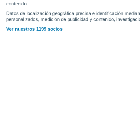
contenido.
24
-
43
km/h
26
-
47
km/h
19
31
-
51
km/h
Datos de localización geográfica precisa e identificación mediant
personalizados, medición de publicidad y contenido, investigació
Tiempo en Culpina hoy
, 7 de agosto
Ver nuestros 1199 socios
Cielo despejado
1°
01:00
Sensación T.
1°
Cielo despejado
0°
02:00
Sensación T.
0°
Cielo despejado
-1°
03:00
Sensación T.
-1°
Cielo despejado
-2°
05:00
Sensación T.
-2°
Soleado
-2°
08:00
Sensación T.
-2°