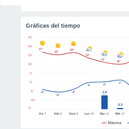
Tiempo para el amanecer
5h 45m
Gráficas del tiempo
25
20
17°
16°
15°
15
13°
11°
10°
10
5
0
1°
0°
0°
-5
2.9
-4°
-4°
-6°
-10
0.3
°C
Vie
7
Sáb
8
Dom
9
Lun
10
Mar
11
Mié
12
Máxima