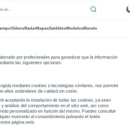
iempo
Vídeos
Radar
Mapas
Satélites
Modelos
Mundo
borado por profesionales para garantizar que la información
ediante las siguientes opciones:
ecogida mediante cookies o tecnologías similares, nos permite
on altos estándares de calidad sin coste.
eb aceptando la instalación de todas las cookies, ya sean
 y análisis del comportamiento en el sitio web, así como
...
ntenido personalizado en función del mismo. Puedes consultar
alquier momento el consentimiento pulsando el botón
Por hora
uestra página web.
Cielos despejados en las
próximas horas