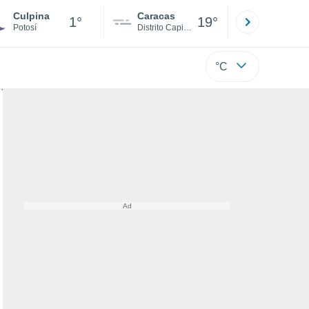
Culpina
Caracas
Tucacas
1°
19°
Potosí
Distrito Capital
Falcón
°C