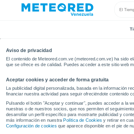
T
Aviso de privacidad
El contenido de Meteored.com.ve (meteored.com.ve) ha sido ela
que se ofrece es de calidad. Puedes acceder a este sitio web m
Aceptar cookies y acceder de forma gratuita
Inicio
Bolivia
Potosí
Culpina
La publicidad digital personalizada, basada en la información r
financiar nuestra actividad para seguir ofreciéndote contenido c
Tiempo en Culpina
Pulsando el botón "Aceptar y continuar", puedes acceder a la w
nuestras o de nuestros socios, que nos permiten el seguimiento
00:48
Viernes
desarrollar un perfil específico para mostrarte publicidad y co
más información en nuestra
Política de Cookies
y retirar en cu
Configuración de cookies
que aparece disponible en el pie de n
Cielo despejado