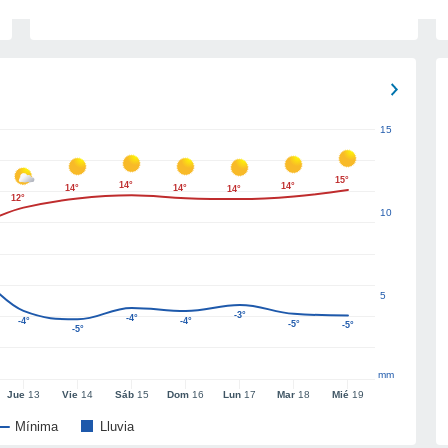
15
15°
14°
14°
14°
14°
14°
12°
10
5
-3°
-4°
-4°
-4°
-5°
-5°
-5°
mm
Jue
13
Vie
14
Sáb
15
Dom
16
Lun
17
Mar
18
Mié
19
Mínima
Lluvia