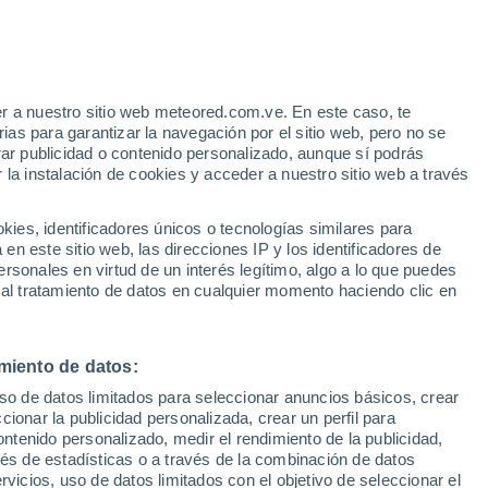
e
r a nuestro sitio web meteored.com.ve. En este caso, te
:
32%
as para garantizar la navegación por el sitio web, pero no se
rar publicidad o contenido personalizado, aunque sí podrás
 la instalación de cookies y acceder a nuestro sitio web a través
uvia
Satélites
Modelos
es, identificadores únicos o tecnologías similares para
n este sitio web, las direcciones IP y los identificadores de
rsonales en virtud de un interés legítimo, algo a lo que puedes
 al tratamiento de datos en cualquier momento haciendo clic en
Lunes
Martes
Miércoles
Jueves
10 Ago
11 Ago
12 Ago
13 Ago
miento de datos:
uso de datos limitados para seleccionar anuncios básicos, crear
90%
80%
ccionar la publicidad personalizada, crear un perfil para
2.9 mm
0.3 mm
ontenido personalizado, medir el rendimiento de la publicidad,
13°
/
0°
11°
/
0°
10°
/
1°
12°
/
-4°
vés de estadísticas o a través de la combinación de datos
rvicios, uso de datos limitados con el objetivo de seleccionar el