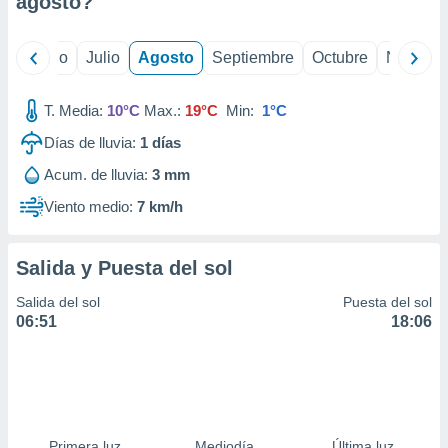
agosto
?
ados con el
 seleccionar
o.
yo
Junio
Julio
Agosto
Septiembre
Octubre
Noviemb
calización
precisa e
ión mediante
T. Media:
10°C
Max.:
19°C
Min:
1°C
Días de lluvia:
1
días
, publicidad
Acum. de lluvia:
3 mm
dos,
 publicidad
Viento medio:
7 km/h
,
ón de
 desarrollo
Salida y Puesta del sol
s.
Salida del sol
Puesta del sol
tros 1199
06:51
18:06
ios
Primera luz
Mediodía
Última luz