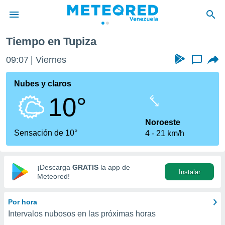
Tiempo en Tupiza
privacidad
09:07
Viernes
...
o de
om.ve
com.ve) ha
Nubes y claros
ado por
10°
es para
ue la
 que se
Noroeste
e calidad.
Sensación de 10°
4
21 km/h
eder a este
ediante las
opciones:
¡Descarga
GRATIS
la app de
Instalar
ookies y
Meteored!
e forma
Por hora
d digital
Intervalos nubosos en las próximas horas
ada, basada