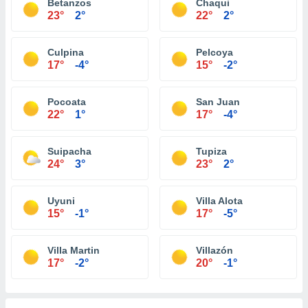
Betanzos
Chaqui
23°
2°
22°
2°
Culpina
Pelcoya
17°
-4°
15°
-2°
Pocoata
San Juan
22°
1°
17°
-4°
Suipacha
Tupiza
24°
3°
23°
2°
Uyuni
Villa Alota
15°
-1°
17°
-5°
Villa Martin
Villazón
17°
-2°
20°
-1°