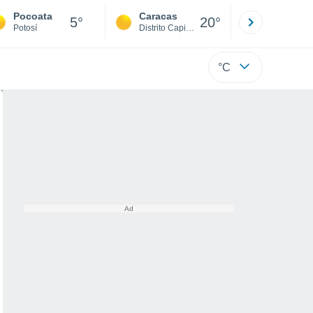
Pocoata
Caracas
Tucacas
5°
20°
Potosí
Distrito Capital
Falcón
°C