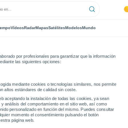
iempo
Vídeos
Radar
Mapas
Satélites
Modelos
Mundo
borado por profesionales para garantizar que la información
ediante las siguientes opciones:
ecogida mediante cookies o tecnologías similares, nos permite
on altos estándares de calidad sin coste.
eb aceptando la instalación de todas las cookies, ya sean
 y análisis del comportamiento en el sitio web, así como
...
ntenido personalizado en función del mismo. Puedes consultar
alquier momento el consentimiento pulsando el botón
Por hora
uestra página web.
Cielos despejados en las
próximas horas