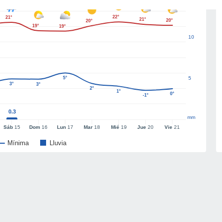
22°
21°
21°
20°
20°
19°
19°
10
5°
5
3°
3°
2°
1°
0°
-1°
0.3
mm
Sáb
15
Dom
16
Lun
17
Mar
18
Mié
19
Jue
20
Vie
21
Mínima
Lluvia