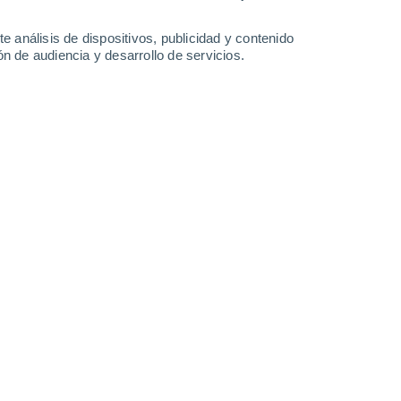
-
73
km/h
17
-
48
km/h
15
-
41
km/h
18
-
51
km/h
e análisis de dispositivos, publicidad y contenido
n de audiencia y desarrollo de servicios.
Noreste
0 Bajo
0
-
7 km/h
FPS:
no
Noreste
1 Bajo
1
-
7 km/h
FPS:
no
Noreste
2 Bajo
1
-
10 km/h
FPS:
no
Norte
8 ¡Muy Alto!
3
-
18 km/h
FPS:
25-50
boso
Noroeste
8 ¡Muy Alto!
16
-
39 km/h
FPS:
25-50