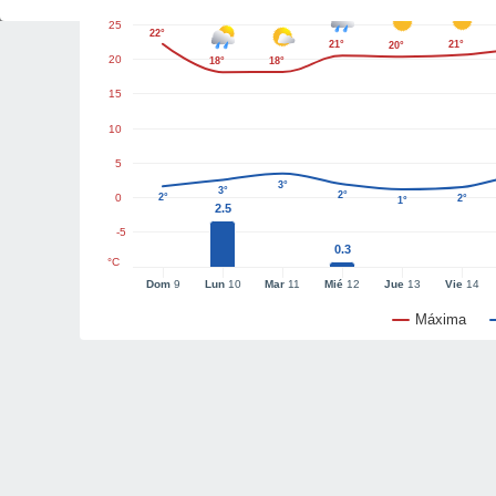
25
22°
21°
21°
20°
20
18°
18°
15
10
5
3°
3°
2°
0
2°
2°
1°
2.5
-5
0.3
°C
Dom
9
Lun
10
Mar
11
Mié
12
Jue
13
Vie
14
Máxima