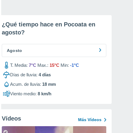
¿Qué tiempo hace en Pocoata en
agosto
?
Agosto
T. Media:
7°C
Max.:
15°C
Min:
-1°C
Días de lluvia:
4
días
Acum. de lluvia:
18 mm
Viento medio:
8 km/h
Vídeos
Más Vídeos