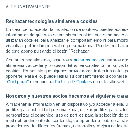
2°
ALTERNATIVAMENTE,
Rechazar tecnologías similares a cookies
Noreste
En caso de no aceptar la instalación de cookies, puedes accede
Sensación de 5°
0
-
7 km/h
informamos de que solo se instalarán cookies que sean necesari
utilizarán cookies para analizar el comportamiento ni para most
visualizar publicidad general no personalizada. Puedes rechazar
de este abono pulsando el botón "Rechazar".
Tiempo 1 - 7 días
Mapa de temperatura
Radar de ll
Con su consentimiento, nosotros y
nuestros socios
usamos cooki
almacenar, acceder y procesar datos personales como su visita e
cookies. Es posible que algunos proveedores traten tus datos pe
oponerte. Para ello, puede retirar su consentimiento u oponerse
Mañana
Martes
M
Hoy
"Configurar"
o en nuestra
Política de Cookies
en este sitio web.
10 Ago
11 Ago
9 Ago
Nosotros y nuestros socios hacemos el siguiente trata
Almacenar la información en un dispositivo y/o acceder a ella, 
80%
perfiles para publicidad personalizada, utilizar perfiles para sele
2.5 mm
personalizar el contenido, uso de perfiles para la selección de c
18°
/
3°
18°
/
3°
22°
/
2°
medir el rendimiento del contenido, comprender al público a tra
procedentes de diferentes fuentes, desarrollo y mejora de los se