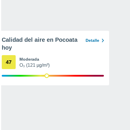
Calidad del aire en Pocoata
Detalle
hoy
Moderada
47
O₃ (121 µg/m³)