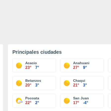
Principales ciudades
Acacio
Anahuani
23°
7°
27°
9°
Betanzos
Chaqui
20°
3°
21°
3°
Pocoata
San Juan
22°
2°
17°
-4°