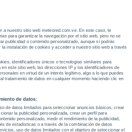
r a nuestro sitio web meteored.com.ve. En este caso, te
as para garantizar la navegación por el sitio web, pero no se
rar publicidad o contenido personalizado, aunque sí podrás
 la instalación de cookies y acceder a nuestro sitio web a través
uvia
Satélites
Modelos
es, identificadores únicos o tecnologías similares para
n este sitio web, las direcciones IP y los identificadores de
rsonales en virtud de un interés legítimo, algo a lo que puedes
 al tratamiento de datos en cualquier momento haciendo clic en
iércoles
Jueves
Viernes
Sábado
12 Ago
13 Ago
14 Ago
15 Ago
miento de datos:
uso de datos limitados para seleccionar anuncios básicos, crear
80%
50%
ccionar la publicidad personalizada, crear un perfil para
0.3 mm
0.3 mm
ontenido personalizado, medir el rendimiento de la publicidad,
21°
/
2°
20°
/
1°
21°
/
2°
21°
/
3°
vés de estadísticas o a través de la combinación de datos
rvicios, uso de datos limitados con el objetivo de seleccionar el