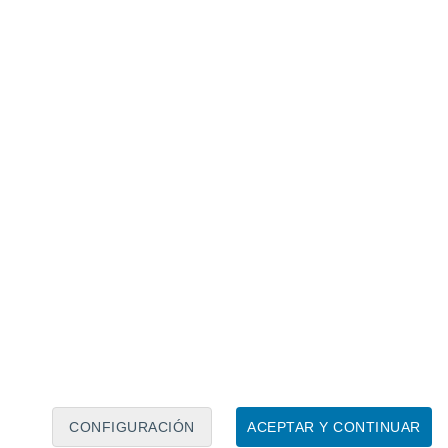
Calendario lunar
Lun
Mar
Mié
Jue
Vie
Sáb
Dom
9
10
11
12
13
14
15
16
17
18
19
20
21
22
CONFIGURACIÓN
ACEPTAR Y CONTINUAR
15