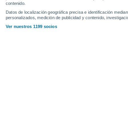
contenido.
19
-
49
km/h
23
-
56
km/h
29
23
-
54
km/h
Datos de localización geográfica precisa e identificación mediant
personalizados, medición de publicidad y contenido, investigació
Tiempo en Pocoata hoy
, 9 de agosto
Ver nuestros 1199 socios
Soleado
2°
07:00
Sensación T.
5°
Soleado
5°
08:00
Sensación T.
7°
Soleado
9°
09:00
Sensación T.
12°
Soleado
16°
11:00
Sensación T.
16°
Parcialmente nu
21°
14:00
Sensación T.
21°