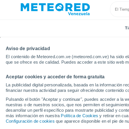
T
Aviso de privacidad
El contenido de Meteored.com.ve (meteored.com.ve) ha sido ela
que se ofrece es de calidad. Puedes acceder a este sitio web m
Aceptar cookies y acceder de forma gratuita
Inicio
Bolivia
Potosí
Pocoata
La publicidad digital personalizada, basada en la información r
financiar nuestra actividad para seguir ofreciéndote contenido c
Tiempo en Pocoata
Pulsando el botón "Aceptar y continuar", puedes acceder a la w
nuestras o de nuestros socios, que nos permiten el seguimiento
07:05
Domingo
desarrollar un perfil específico para mostrarte publicidad y co
más información en nuestra
Política de Cookies
y retirar en cu
Configuración de cookies
que aparece disponible en el pie de n
Soleado