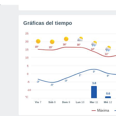
Tiempo para el amanecer
5h 8m
Gráficas del tiempo
25
20
16°
16°
15°
15°
14°
15
11°
10
5
3°
0
1°
0°
-3°
-5
-3°
3.8
-5°
-10
0.6
°C
Vie
7
Sáb
8
Dom
9
Lun
10
Mar
11
Mié
12
Máxima