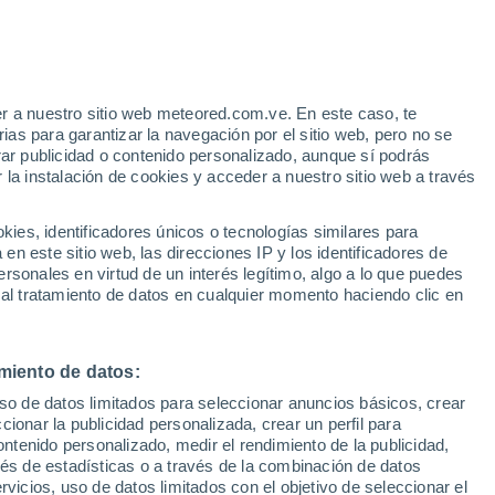
e
r a nuestro sitio web meteored.com.ve. En este caso, te
:
32%
as para garantizar la navegación por el sitio web, pero no se
rar publicidad o contenido personalizado, aunque sí podrás
 la instalación de cookies y acceder a nuestro sitio web a través
uvia
Satélites
Modelos
es, identificadores únicos o tecnologías similares para
n este sitio web, las direcciones IP y los identificadores de
rsonales en virtud de un interés legítimo, algo a lo que puedes
 al tratamiento de datos en cualquier momento haciendo clic en
Lunes
Martes
Miércoles
Jueves
10 Ago
11 Ago
12 Ago
13 Ago
miento de datos:
uso de datos limitados para seleccionar anuncios básicos, crear
90%
80%
ccionar la publicidad personalizada, crear un perfil para
3.8 mm
0.6 mm
ontenido personalizado, medir el rendimiento de la publicidad,
16°
/
1°
14°
/
3°
11°
/
0°
12°
/
-1°
vés de estadísticas o a través de la combinación de datos
rvicios, uso de datos limitados con el objetivo de seleccionar el