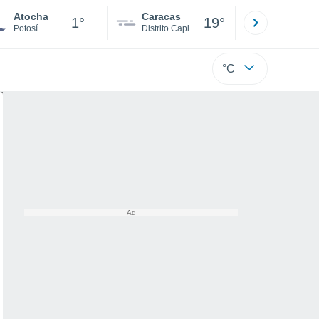
Atocha
Caracas
Tucacas
1°
19°
Potosí
Distrito Capital
Falcón
°C