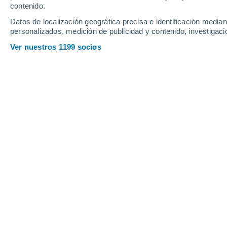
contenido.
24
-
49
km/h
25
-
50
km/h
25
27
-
54
km/h
Datos de localización geográfica precisa e identificación mediant
personalizados, medición de publicidad y contenido, investigació
Tiempo en Atocha hoy
, 7 de agosto
Ver nuestros 1199 socios
Cielo despejado
1°
01:00
Sensación T.
2°
Cielo despejado
1°
02:00
Sensación T.
1°
Cielo despejado
0°
03:00
Sensación T.
-1°
Cielo despejado
-2°
05:00
Sensación T.
-3°
Soleado
0°
08:00
Sensación T.
-1°