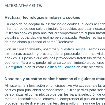
1°
ALTERNATIVAMENTE,
Rechazar tecnologías similares a cookies
Menguant
En caso de no aceptar la instalación de cookies, puedes accede
Iluminada
Sensación de 2°
informamos de que solo se instalarán cookies que sean necesari
utilizarán cookies para analizar el comportamiento ni para most
visualizar publicidad general no personalizada. Puedes rechazar
de este abono pulsando el botón "Rechazar".
Tiempo 1 - 7 días
Mapa de temperatura
Radar de ll
Con su consentimiento, nosotros y
nuestros socios
usamos cooki
almacenar, acceder y procesar datos personales como su visita e
cookies. Es posible que algunos proveedores traten tus datos pe
oponerte. Para ello, puede retirar su consentimiento u oponerse
Mañana
Domingo
Hoy
"Configurar"
o en nuestra
Política de Cookies
en este sitio web.
8 Ago
9 Ago
7 Ago
Nosotros y nuestros socios hacemos el siguiente trata
Almacenar la información en un dispositivo y/o acceder a ella, 
perfiles para publicidad personalizada, utilizar perfiles para sele
personalizar el contenido, uso de perfiles para la selección de c
15°
/
-5°
16°
/
-3°
15°
/
-3°
medir el rendimiento del contenido, comprender al público a tra
procedentes de diferentes fuentes, desarrollo y mejora de los se