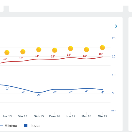
20
15°
14°
14°
14°
15
13°
12°
12°
10
-1°
-2°
-3°
-3°
-3°
-3°
5
-5°
mm
Jue
13
Vie
14
Sáb
15
Dom
16
Lun
17
Mar
18
Mié
19
Mínima
Lluvia