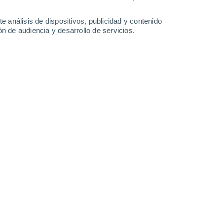
-
53
km/h
34
-
71
km/h
27
-
64
km/h
31
-
66
km/h
e análisis de dispositivos, publicidad y contenido
n de audiencia y desarrollo de servicios.
Suroeste
0 Bajo
2
-
12 km/h
FPS:
no
Oeste
0 Bajo
3
-
12 km/h
FPS:
no
Oeste
0 Bajo
5
-
13 km/h
FPS:
no
Oeste
0 Bajo
5
-
15 km/h
FPS:
no
Suroeste
1 Bajo
4
-
14 km/h
FPS:
no