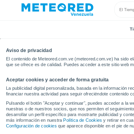
T
Aviso de privacidad
El contenido de Meteored.com.ve (meteored.com.ve) ha sido ela
que se ofrece es de calidad. Puedes acceder a este sitio web m
Aceptar cookies y acceder de forma gratuita
Inicio
Bolivia
Potosí
Atocha
La publicidad digital personalizada, basada en la información r
financiar nuestra actividad para seguir ofreciéndote contenido c
Tiempo en Atocha
Pulsando el botón "Aceptar y continuar", puedes acceder a la w
nuestras o de nuestros socios, que nos permiten el seguimiento
01:22
Viernes
desarrollar un perfil específico para mostrarte publicidad y co
más información en nuestra
Política de Cookies
y retirar en cu
Configuración de cookies
que aparece disponible en el pie de n
Cielo despejado