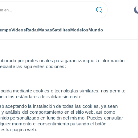
iempo
Vídeos
Radar
Mapas
Satélites
Modelos
Mundo
borado por profesionales para garantizar que la información
ediante las siguientes opciones:
ecogida mediante cookies o tecnologías similares, nos permite
on altos estándares de calidad sin coste.
eb aceptando la instalación de todas las cookies, ya sean
 y análisis del comportamiento en el sitio web, así como
...
ntenido personalizado en función del mismo. Puedes consultar
alquier momento el consentimiento pulsando el botón
Por hora
uestra página web.
Cielos despejados en las
próximas horas