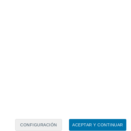
Calendario lunar
Lun
Mar
Mié
Jue
Vie
Sáb
Dom
7
8
9
10
11
12
13
14
15
16
17
18
19
20
CONFIGURACIÓN
ACEPTAR Y CONTINUAR