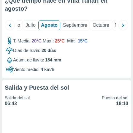
¿Qué tiempo hace en Villa Tunari en
ados con el
 seleccionar
agosto
?
o.
calización
yo
Junio
Julio
Agosto
Septiembre
Octubre
Noviemb
precisa e
ión mediante
T. Media:
20°C
Max.:
25°C
Min:
15°C
, publicidad
Días de lluvia:
20
días
dos,
Acum. de lluvia:
184 mm
 publicidad
,
Viento medio:
4 km/h
ón de
 desarrollo
s.
Salida y Puesta del sol
tros 1199
Salida del sol
Puesta del sol
ios
06:43
18:10