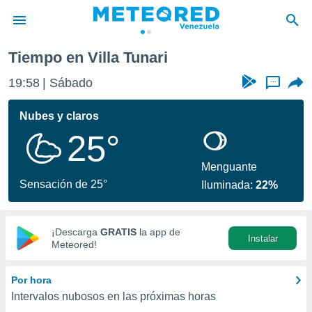
Tiempo en Villa Tunari
privacidad
19:58
Sábado
...
o de
om.ve
com.ve) ha
Nubes y claros
ado por
25°
es para
ue la
 que se
Menguante
e calidad.
Sensación de 25°
Iluminada:
22%
eder a este
ediante las
opciones:
¡Descarga
GRATIS
la app de
Instalar
ookies y
Meteored!
e forma
Por hora
d digital
Intervalos nubosos en las próximas horas
ada, basada