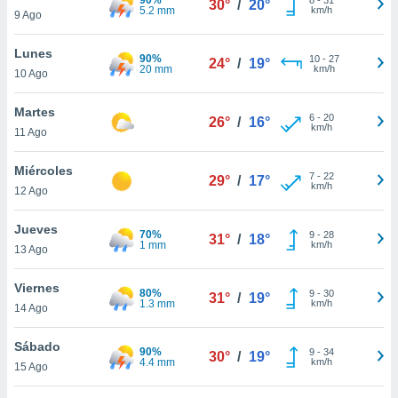
30°
/
20°
ublicidad y
5.2 mm
km/h
9 Ago
do en
Lunes
 mismo.
90%
10
-
27
24°
/
19°
20 mm
km/h
sultar más
10 Ago
 en nuestra
 Cookies
y
Martes
6
-
20
26°
/
16°
ualquier
km/h
11 Ago
ento
Miércoles
 botón
7
-
22
29°
/
17°
km/h
12 Ago
ación de
kies
 disponible
Jueves
70%
9
-
28
31°
/
18°
e nuestra
1 mm
km/h
13 Ago
.
Viernes
80%
IVAMENTE,
9
-
30
31°
/
19°
1.3 mm
km/h
14 Ago
as
Sábado
90%
9
-
34
30°
/
19°
 a cookies
4.4 mm
km/h
15 Ago
 no aceptar